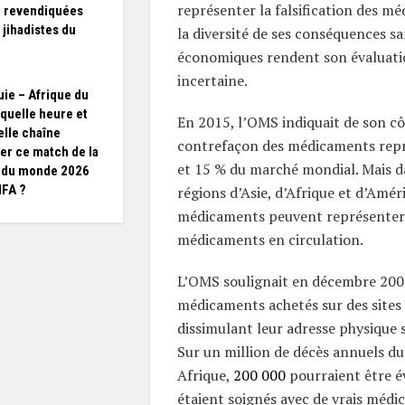
représenter la falsification des m
 revendiquées
 jihadistes du
la diversité de ses conséquences sa
économiques rendent son évaluati
incertaine.
ie – Afrique du
 quelle heure et
En 2015, l’OMS indiquait de son cô
elle chaîne
contrefaçon des médicaments repr
er ce match de la
et 15 % du marché mondial. Mais d
 du monde 2026
IFA ?
régions d’Asie, d’Afrique et d’Améri
médicaments peuvent représenter 
médicaments en circulation.
L’OMS soulignait en décembre 200
médicaments achetés sur des sites
dissimulant leur adresse physique s
Sur un million de décès annuels d
Afrique,
200 000
pourraient être év
étaient soignés avec de vrais médi