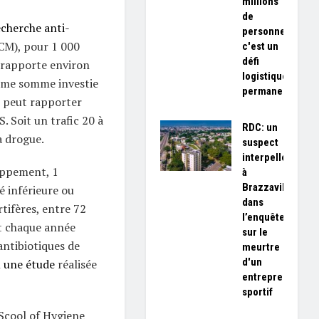
millions
de
echerche anti-
personnes,
M), pour 1 000
c'est un
défi
e rapporte environ
logistique
même somme investie
permanent»
s peut rapporter
. Soit un trafic 20 à
RDC: un
a drogue.
suspect
interpellé
oppement, 1
à
Brazzaville
é inférieure ou
dans
tifères, entre 72
l’enquête
t chaque année
sur le
antibiotiques de
meurtre
d'un
n
une étude
réalisée
entrepreneur
sportif
Scool of Hygiene