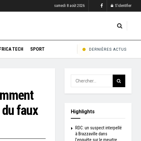
samedi 8 août 2026
S'identifier
FRICA TECH
SPORT
DERNIÈRES ACTUS
omment
i du faux
Highlights
RDC: un suspect interpellé
à Brazzaville dans
l’enquête sur le meurtre