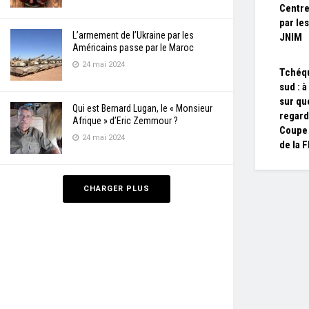
Centre
par les
L’armement de l’Ukraine par les
JNIM
Américains passe par le Maroc
24 mai 2024
Tchéqu
sud : à
sur qu
Qui est Bernard Lugan, le « Monsieur
regard
Afrique » d’Eric Zemmour ?
Coupe
24 mai 2024
de la F
CHARGER PLUS