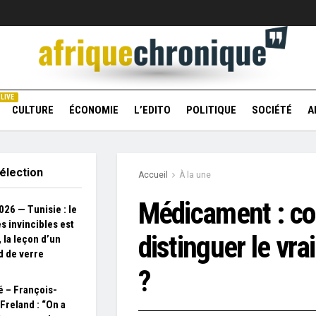
LIVE
CULTURE
ÉCONOMIE
L’EDITO
POLITIQUE
SOCIÉTÉ
A
élection
Accueil
À la une
Médicament : c
26 — Tunisie : le
s invincibles est
distinguer le vra
 la leçon d’un
d de verre
?
té – François-
 Freland : “On a