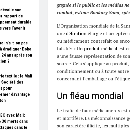
gagnée si le public et les médias ne
dévoile son
combat, estime
Boukary Sana, spéci
r rapport de
oppement durable
L’Organisation mondiale de la Sa
s vers l’avenir
une
définition
élargie et acceptée
ou médicament contrefait ou enc
oi n'a-t-on pas
falsifié: « Un
produit médical
est co
 à éradiquer Boko
 24 ans après son
a une fausse représentation de son
tion ?
source. Cela s’applique au produit,
conditionnement ou à toute autre
ie textile : le Mali
concernant l’emballage ou l’étique
a Société des
es pour
Un fléau mondial
ormer davantage
ton
Le trafic de faux médicaments est 
SEO avec Mali:
et mortifère. La méconnaissance gé
e 30 morts dans
son caractère illicite, les multiples
ttaques dans le