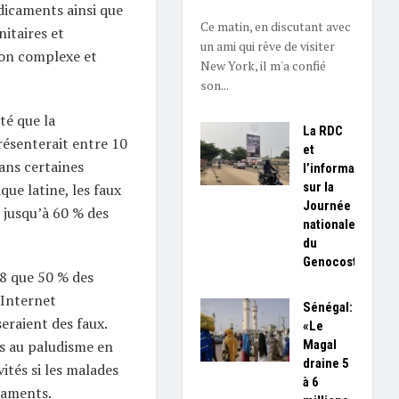
édicaments ainsi que
Ce matin, en discutant avec
nitaires et
un ami qui rêve de visiter
on complexe et
New York, il m'a confié
son...
té que la
La RDC
ésenterait entre 10
et
ans certaines
l’information
sur la
que latine, les faux
Journée
jusqu’à 60 % des
nationale
du
Genocost
8 que 50 % des
 Internet
Sénégal:
eraient des faux.
«Le
Magal
us au paludisme en
draine 5
ités si les malades
à 6
caments.