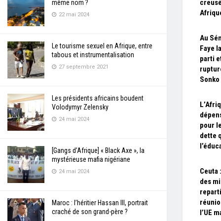
creusé
même nom ?
Afriqu
22 mai 2024
Au Sén
Le tourisme sexuel en Afrique, entre
Faye l
tabous et instrumentalisation
parti e
27 septembre 2021
ruptu
Sonko
Les présidents africains boudent
L’Afri
Volodymyr Zelensky
dépens
24 mai 2024
pour l
dette 
l’éduc
[Gangs d’Afrique] « Black Axe », la
mystérieuse mafia nigériane
Ceuta :
24 mai 2024
des mi
repart
réunio
Maroc : l’héritier Hassan III, portrait
craché de son grand-père ?
l’UE m