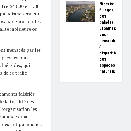
Nigeria:
ntre 64 000 et 158
à Lagos,
paludisme seraient
des
bsaharienne par les
balades
urbaines
lité inférieure ou
pour
sensibiliser
à la
sont menacés par les
disparition
 pays les plus
des
ulnérables, qui
espaces
naturels
s de ce trafic
caments falsifiés
e la totalité des
l’organisation les
aïlande et au
t des antipaludiques