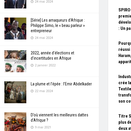
24 mai 2024
SPIRO 
premie
[Série] Les arnaqueurs d’Afrique :
dével
Philippe Simo, le « beau parleur »
: Un pa
entrepreneur
24 mai 2024
Pourqu
réussi
2022, année d’élections et
Haram,
d’incertitudes en Afrique
appari
2 janvier 2022
Industr
crée l
La plume et l’épée : l’Emir Abdelkader
Textil
22 mai 2024
transf
son co
D’où viennent les meilleures dattes
Titre 
d’Afrique ?
plus d
9 mai 2021
deux a