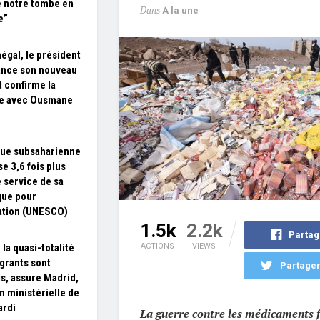
 notre tombe en
Dans
À la une
e”
égal, le président
ance son nouveau
t confirme la
re avec Ousmane
que subsaharienne
e 3,6 fois plus
e service de sa
que pour
ation (UNESCO)
1.5k
2.2k
Partag
 la quasi-totalité
ACTIONS
VIEWS
grants sont
Partager
is, assure Madrid,
n ministérielle de
ardi
La guerre contre les médicaments fa