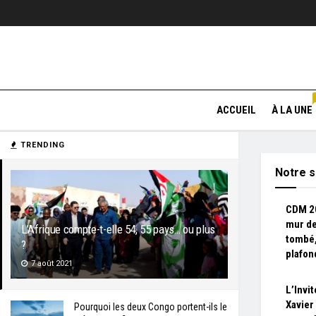
ACCUEIL
À LA UNE
TRENDING
Notre s
CDM 20
mur de
L’Afrique compte-t-elle 54, 55 pays… ou plus
tombé,
?
plafon
7 août 2021
L’Invi
Xavier
Pourquoi les deux Congo portent-ils le