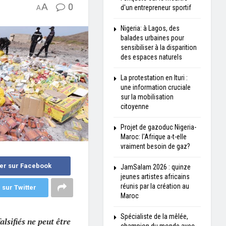
A
0
d'un entrepreneur sportif
A
Nigeria: à Lagos, des
balades urbaines pour
sensibiliser à la disparition
des espaces naturels
La protestation en Ituri :
une information cruciale
sur la mobilisation
citoyenne
Projet de gazoduc Nigeria-
Maroc: l'Afrique a-t-elle
vraiment besoin de gaz?
er sur Facebook
JamSalam 2026 : quinze
jeunes artistes africains
réunis par la création au
 sur Twitter
Maroc
Spécialiste de la mêlée,
lsifiés ne peut être