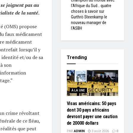
champion du monde avec
 se joignent pas au
l’Afrique du Sud… quatre
choses à savoir sur
aliste de la santé.
Gurthrö Steenkamp le
nouveau manager de
nté (OMS) propose
l’ASBH
 du faux médicament
ore médicament
ntrefait lorsqu’il y
 identité et/ou de sa
Trending
 à son
 information
tage.“
À LA UNE
Visas américains: 50 pays
dont 30 pays africains
un crime révoltant
devront payer une caution
nérale de ce fléau,
de 20000 dollars
 réalités que peut
PAR
ADMIN
3 août 2026
0