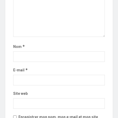
*
Nom
*
E-mail
Site web
Enregistrer mon nom, mon e-mail et mon site