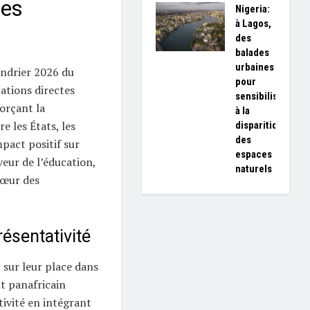
les
Nigeria:
à Lagos,
des
balades
urbaines
endrier 2026 du
pour
ations directes
sensibiliser
forçant la
à la
e les États, les
disparition
des
pact positif sur
espaces
aveur de l’éducation,
naturels
cœur des
ésentativité
 sur leur place dans
t panafricain
tivité en intégrant