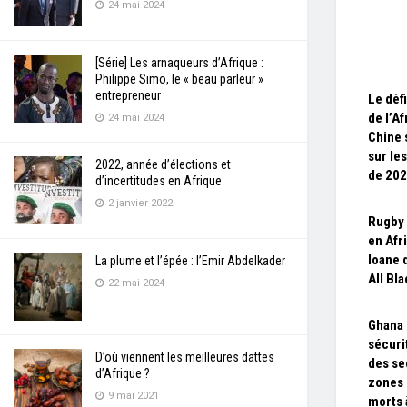
24 mai 2024
[Série] Les arnaqueurs d’Afrique :
Philippe Simo, le « beau parleur »
entrepreneur
Le déf
de l’Af
24 mai 2024
Chine 
sur le
2022, année d’élections et
de 20
d’incertitudes en Afrique
2 janvier 2022
Rugby 
en Afr
Ioane 
La plume et l’épée : l’Emir Abdelkader
All Bl
22 mai 2024
Ghana 
sécuri
D’où viennent les meilleures dattes
des se
d’Afrique ?
zones 
9 mai 2021
morts 