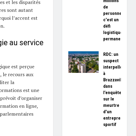
millions
es et les disparités
de
es sont autant
personnes,
rquoi l’accent est
c'est un
on.
défi
logistique
permanent»
ie au service
RDC: un
suspect
ique est perçue
interpellé
à
, le recours aux
Brazzaville
iter la
dans
ormations est une
l’enquête
 prévoit d’organiser
sur le
meurtre
ormation en ligne,
d'un
s parlementaires
entrepreneur
sportif