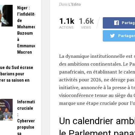
Dans
L'Edito
Niger :
l’infidélité
1.1k
1.6k
de
Partag
Mohamed
ACTIONS
VIEWS
Bazoum
Partager
à
Emmanuel
Macron
La dynamique institutionnelle est 
des ambitions continentales. Le P
que du Sud écrase
panafricain, en établissant le calen
rbarians pour
activités pour 2026, ne déroge pas 
er sa saison en
é
initiative, annoncée à la presse à t
visioconférence tenue au siège du C
Information
marque une étape cruciale pour l’o
cruciale
:
Un calendrier amb
Cybervergent
propulse
le Parlement panaf
sa