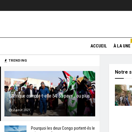
ACCUEIL
À LA UNE
TRENDING
Notre s
L’Afrique compte-t-elle 54, 55 pays… ou plus
?
7 août 2021
Pourquoi les deux Congo portent-ils le