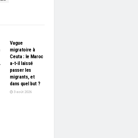
L'EDITO
Vague
n
migratoire à
Ceuta : le Maroc
…
a-t-il laissé
passer les
migrants, et
dans quel but ?
3 août 2026