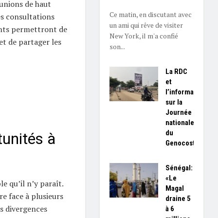
éunions de haut
Ce matin, en discutant avec
es consultations
un ami qui rêve de visiter
nts permettront de
New York, il m'a confié
t de partager les
son...
La RDC
et
l’information
sur la
Journée
nationale
du
tunités à
Genocost
Sénégal:
«Le
e qu’il n’y paraît.
Magal
e face à plusieurs
draine 5
es divergences
à 6