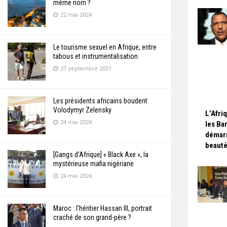
même nom ?
22 mai 2024
Le tourisme sexuel en Afrique, entre
tabous et instrumentalisation
27 septembre 2021
Les présidents africains boudent
Volodymyr Zelensky
L’Afri
24 mai 2024
les Ba
démarr
beaut
[Gangs d’Afrique] « Black Axe », la
mystérieuse mafia nigériane
24 mai 2024
Maroc : l’héritier Hassan III, portrait
craché de son grand-père ?