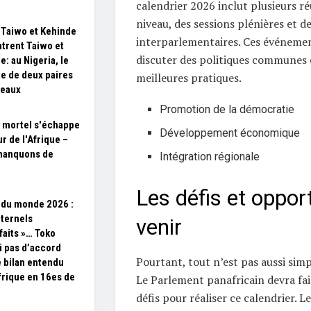
calendrier 2026 inclut plusieurs r
niveau, des sessions plénières et d
Taiwo et Kehinde
interparlementaires. Ces événeme
trent Taiwo et
discuter des politiques communes e
e: au Nigeria, le
e de deux paires
meilleures pratiques.
meaux
Promotion de la démocratie
 mortel s'échappe
Développement économique
r de l'Afrique –
manquons de
Intégration régionale
Les défis et oppor
du monde 2026 :
éternels
venir
sfaits »… Toko
 pas d’accord
Pourtant, tout n’est pas aussi simpl
e bilan entendu
Afrique en 16es de
Le Parlement panafricain devra fair
défis pour réaliser ce calendrier. L