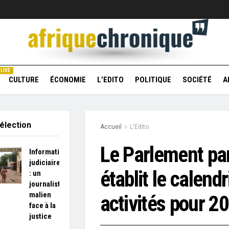
LIVE
CULTURE
ÉCONOMIE
L’EDITO
POLITIQUE
SOCIÉTÉ
A
élection
Accueil
L'Edito
Le Parlement pa
Information
judiciaire
établit le calend
: un
journaliste
malien
activités pour 2
face à la
justice