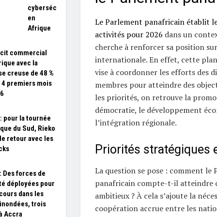
cybersécurité
en
Le Parlement panafricain établit le
Afrique
activités pour 2026
dans un contex
cherche à renforcer sa position sur
icit commercial
internationale. En effet, cette pla
rique avec la
vise à coordonner les efforts des d
se creuse de 48 %
s 4 premiers mois
membres pour atteindre des objec
26
les priorités, on retrouve la promo
démocratie, le développement éc
: pour la tournée
l’intégration régionale.
ique du Sud, Rieko
de retour avec les
Priorités stratégiques e
acks
La question se pose : comment le
: Des forces de
panafricain compte-t-il atteindre c
té déployées pour
cours dans les
ambitieux ? À cela s’ajoute la néce
inondées, trois
coopération accrue entre les nation
à Accra