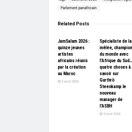
Parlement panafricain
Related
Posts
L'EDITO
L'EDITO
JamSalam 2026 :
Spécialiste de la
quinze jeunes
mêlée, champio
artistes
du monde avec
africains réunis
l’Afrique du Sud
par la création
quatre choses à
au Maroc
savoir sur
Gurthrö
3 août 2026
Steenkamp le
nouveau
manager de
l’ASBH
3 août 2026