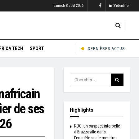
samedi 8 août 2026
S'identifier
FRICA TECH
SPORT
DERNIÈRES ACTUS
nafricain
rier de ses
Highlights
026
RDC: un suspect interpellé
à Brazzaville dans
l’enquête sur le meurtre