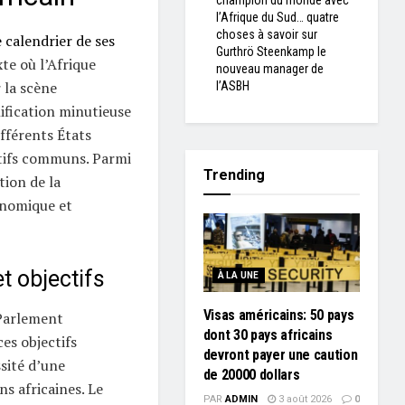
champion du monde avec
l’Afrique du Sud… quatre
choses à savoir sur
 calendrier de ses
Gurthrö Steenkamp le
te où l’Afrique
nouveau manager de
 la scène
l’ASBH
nification minutieuse
ifférents États
tifs communs. Parmi
Trending
tion de la
onomique et
t objectifs
À LA UNE
Visas américains: 50 pays
 Parlement
dont 30 pays africains
es objectifs
devront payer une caution
ssité d’une
de 20000 dollars
s africaines. Le
PAR
ADMIN
3 août 2026
0