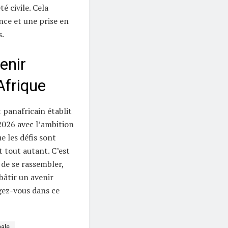
é civile. Cela
nce et une prise en
.
enir
Afrique
 panafricain établit
 2026 avec l’ambition
e les défis sont
 tout autant. C’est
 de se rassembler,
bâtir un avenir
ez-vous dans ce
nale