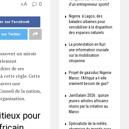
A
0
d'un entrepreneur sportif
A
Nigeria: à Lagos, des
balades urbaines pour
er sur Facebook
sensibiliser à la disparition
des espaces naturels
 sur Twitter
La protestation en Ituri :
une information cruciale
souvent un miroir
sur la mobilisation
arlement
citoyenne
drier de ses
Projet de gazoduc Nigeria-
à cette règle. Cette
Maroc: l'Afrique a-t-elle
ravers une
vraiment besoin de gaz?
onseil de la nation,
JamSalam 2026 : quinze
rganisation.
jeunes artistes africains
réunis par la création au
Maroc
itieux pour
Spécialiste de la mêlée,
ricain