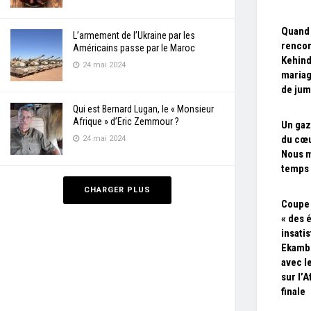
Quand 
L’armement de l’Ukraine par les
rencon
Américains passe par le Maroc
Kehind
24 mai 2024
mariag
de ju
Qui est Bernard Lugan, le « Monsieur
Afrique » d’Eric Zemmour ?
Un gaz
du cœu
24 mai 2024
Nous 
temps
CHARGER PLUS
Coupe 
« des 
insati
Ekambi
avec l
sur l’
finale