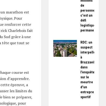
millions
de
personnes,
r un marathon est
c'est un
hysique. Pour
défi
que renforcer cette
logistique
rick Charlebois fait
permanent»
du Sud grâce à une
RDC: un
a tête que tout se
suspect
interpellé
à
Brazzaville
dans
chaque course est
l’enquête
sur le
sion d’apprendre.
meurtre
cette épreuve, a
d'un
sser les limites du
entrepreneur
de bien se préparer,
sportif
hologique, pour