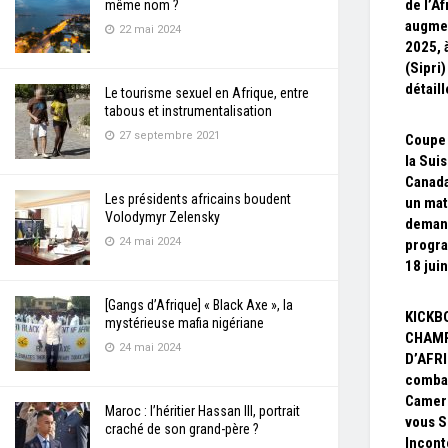
de l’Af
même nom ?
augmen
22 mai 2024
2025, à
(Sipri)
détail
Le tourisme sexuel en Afrique, entre
tabous et instrumentalisation
27 septembre 2021
Coupe 
la Sui
Canada
Les présidents africains boudent
un mat
Volodymyr Zelensky
deman
24 mai 2024
progra
18 juin
[Gangs d’Afrique] « Black Axe », la
KICKB
mystérieuse mafia nigériane
CHAM
24 mai 2024
D’AFRI
combat
Camer
Maroc : l’héritier Hassan III, portrait
vous S
craché de son grand-père ?
Incont