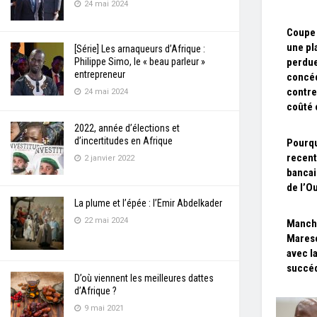
24 mai 2024
Coupe 
une pla
[Série] Les arnaqueurs d’Afrique :
Philippe Simo, le « beau parleur »
perdue
entrepreneur
concéd
contre
24 mai 2024
coûté 
2022, année d’élections et
d’incertitudes en Afrique
Pourqu
recent
2 janvier 2022
bancai
de l’O
La plume et l’épée : l’Emir Abdelkader
22 mai 2024
Manch
Maresc
avec l
succéd
D’où viennent les meilleures dattes
d’Afrique ?
9 mai 2021