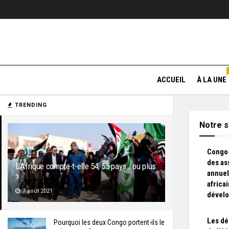
ACCUEIL
À LA UNE
TRENDING
Notre s
Congo-
des a
L’Afrique compte-t-elle 54, 55 pays… ou plus
annuel
?
africa
7 août 2021
dével
Les dé
Pourquoi les deux Congo portent-ils le