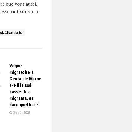
re que vous aussi,
dresseront sur votre
ick Charlebois
L'EDITO
Vague
n
migratoire à
Ceuta : le Maroc
…
a-t-il laissé
passer les
migrants, et
dans quel but ?
3 août 2026