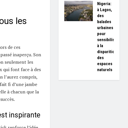
Nigeria:
à Lagos,
des
ous les
balades
urbaines
pour
sensibiliser
à la
ors de ces
disparition
passé inaperçu. Son
des
on seulement les
espaces
 qui font face à des
naturels
us l’aurez compris,
ait fi d’une jambe
lle à chacun que la
 succès.
st inspirante
ck renforce l’idée