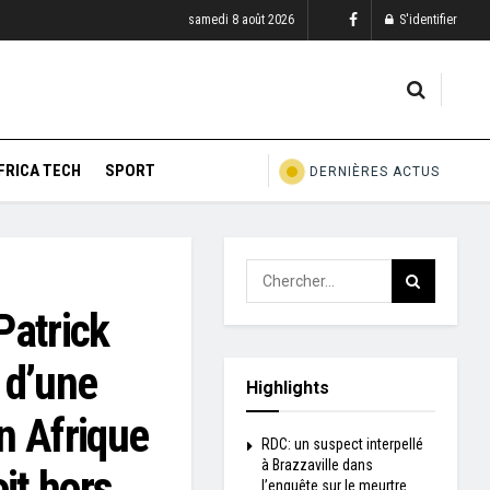
samedi 8 août 2026
S'identifier
FRICA TECH
SPORT
DERNIÈRES ACTUS
Patrick
i d’une
Highlights
n Afrique
RDC: un suspect interpellé
à Brazzaville dans
it hors
l’enquête sur le meurtre