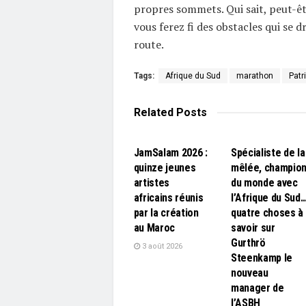
propres sommets. Qui sait, peut-êt
vous ferez fi des obstacles qui se 
route.
Tags:
Afrique du Sud
marathon
Patr
Related
Posts
L'EDITO
L'EDITO
JamSalam 2026 :
Spécialiste de la
quinze jeunes
mêlée, champio
artistes
du monde avec
africains réunis
l’Afrique du Sud
par la création
quatre choses à
au Maroc
savoir sur
Gurthrö
3 août 2026
Steenkamp le
nouveau
manager de
l’ASBH