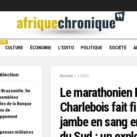
LIVE
CULTURE
ÉCONOMIE
L’EDITO
POLITIQUE
SOCIÉTÉ
A
élection
Accueil
L'Edito
Le marathonien 
Brazzaville: fin
ssemblées
Charlebois fait f
les de la Banque
ine de
oppement
jambe en sang e
du Sud : un explo
penses militaires