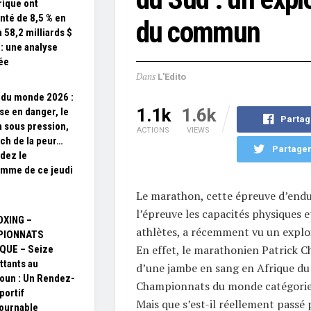
rique ont
té de 8,5 % en
du commun
 58,2 milliards $
 : une analyse
lée
Dans
L'Edito
du monde 2026 :
1.1k
1.6k
sse en danger, le
Partag
 sous pression,
ACTIONS
VIEWS
ch de la peur…
Partager
dez le
mme de ce jeudi
Le marathon, cette épreuve d’endu
l’épreuve les capacités physiques 
OXING –
athlètes, a récemment vu un expl
PIONNATS
En effet, le marathonien Patrick Cha
QUE – Seize
tants au
d’une jambe en sang en Afrique du 
oun : Un Rendez-
Championnats du monde catégorie
portif
Mais que s’est-il réellement passé 
ournable