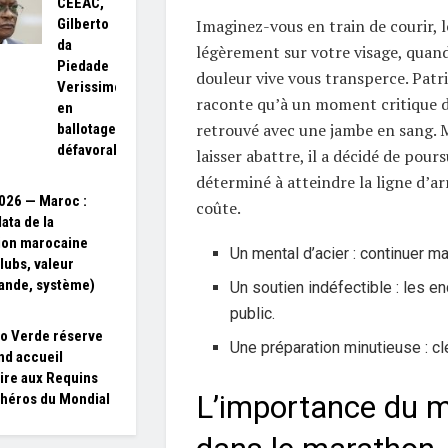
CEEAC,
Imaginez-vous en train de courir, l
Gilberto
da
légèrement sur votre visage, quan
Piedade
douleur vive vous transperce. Patr
Verissimo
raconte qu’à un moment critique de 
en
retrouvé avec une jambe en sang. M
ballotage
défavorable
laisser abattre, il a décidé de pours
déterminé à atteindre la ligne d’ar
026 — Maroc :
coûte.
data de la
ion marocaine
Un mental d’acier : continuer ma
clubs, valeur
ande, système)
Un soutien indéfectible : les 
public.
o Verde réserve
Une préparation minutieuse : cl
nd accueil
ire aux Requins
L’importance du m
 héros du Mondial