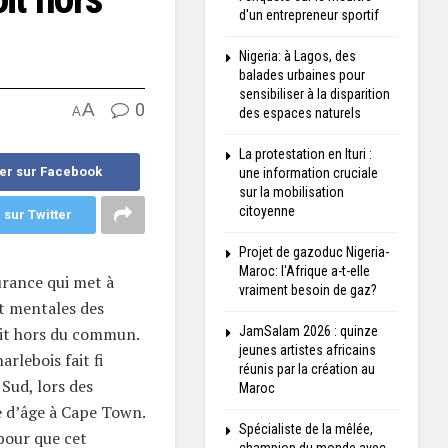
d'un entrepreneur sportif
Nigeria: à Lagos, des
balades urbaines pour
sensibiliser à la disparition
A
0
A
des espaces naturels
La protestation en Ituri :
er sur Facebook
une information cruciale
sur la mobilisation
citoyenne
 sur Twitter
Projet de gazoduc Nigeria-
Maroc: l'Afrique a-t-elle
rance qui met à
vraiment besoin de gaz?
et mentales des
oit hors du commun.
JamSalam 2026 : quinze
jeunes artistes africains
rlebois fait fi
réunis par la création au
Sud, lors des
Maroc
 d’âge à Cape Town.
Spécialiste de la mêlée,
pour que cet