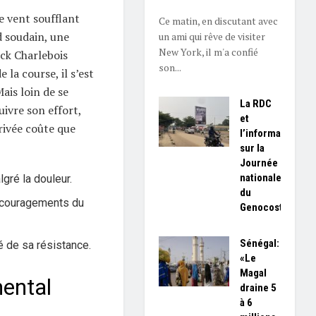
e vent soufflant
Ce matin, en discutant avec
d soudain, une
un ami qui rêve de visiter
New York, il m'a confié
ick Charlebois
son...
la course, il s’est
ais loin de se
La RDC
uivre son effort,
et
rivée coûte que
l’information
sur la
Journée
nationale
lgré la douleur.
du
encouragements du
Genocost
Sénégal:
é de sa résistance.
«Le
Magal
ental
draine 5
à 6