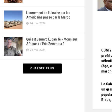
L’armement de l’Ukraine par les
Américains passe par le Maroc
24 mai 2024
Qui est Bernard Lugan, le « Monsieur
Afrique » d’Eric Zemmour ?
CDM 2
24 mai 2024
profil 
sélect
(âge, 
CHARGER PLUS
march
Le Cab
un gra
popula
Bleus,