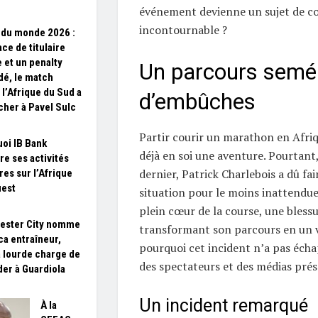
événement devienne un sujet de c
incontournable ?
du monde 2026 :
ce de titulaire
 et un penalty
Un parcours semé
é, le match
 l’Afrique du Sud a
d’embûches
cher à Pavel Sulc
Partir courir un marathon en Afriq
oi IB Bank
déjà en soi une aventure. Pourtant,
re ses activités
dernier, Patrick Charlebois a dû fai
res sur l’Afrique
uest
situation pour le moins inattendue.
plein cœur de la course, une bless
ester City nomme
transformant son parcours en un vé
a entraîneur,
pourquoi cet incident n’a pas écha
a lourde charge de
des spectateurs et des médias prés
er à Guardiola
Un incident remarqué
À la