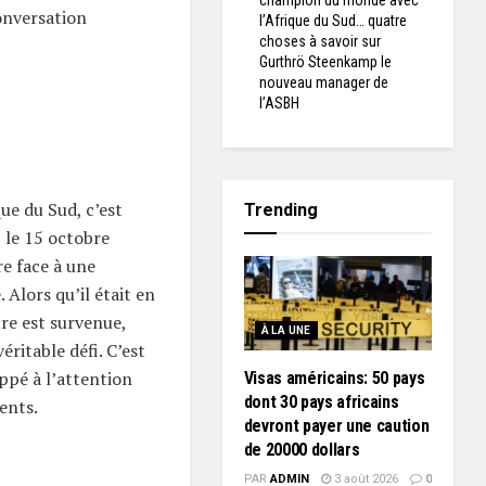
champion du monde avec
onversation
l’Afrique du Sud… quatre
choses à savoir sur
Gurthrö Steenkamp le
nouveau manager de
l’ASBH
ue du Sud, c’est
Trending
 le 15 octobre
re face à une
 Alors qu’il était en
ure est survenue,
À LA UNE
ritable défi. C’est
ppé à l’attention
Visas américains: 50 pays
dont 30 pays africains
ents.
devront payer une caution
de 20000 dollars
PAR
ADMIN
3 août 2026
0