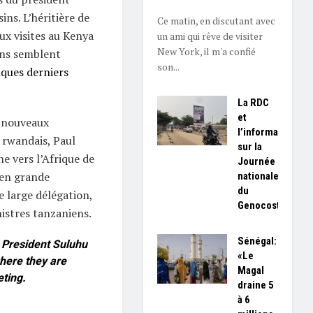
ins. L’héritière de
Ce matin, en discutant avec
ux visites au Kenya
un ami qui rêve de visiter
New York, il m'a confié
sins semblent
son...
ques derniers
La RDC
et
e nouveaux
l’information
 rwandais, Paul
sur la
e vers l’Afrique de
Journée
u en grande
nationale
du
 large délégation,
Genocost
stres tanzaniens.
Sénégal:
President Suluhu
«Le
here they are
Magal
ting.
draine 5
à 6