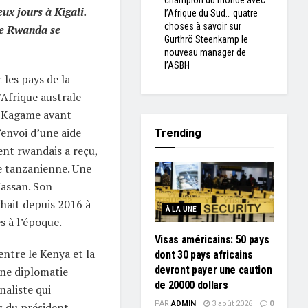
champion du monde avec
ux jours à Kigali.
l’Afrique du Sud… quatre
choses à savoir sur
 le Rwanda se
Gurthrö Steenkamp le
nouveau manager de
l’ASBH
les pays de la
frique australe
l Kagame avant
’envoi d’une aide
Trending
ent rwandais a reçu,
te tanzanienne. Une
Hassan. Son
hait depuis 2016 à
À LA UNE
s à l’époque.
Visas américains: 50 pays
ntre le Kenya et la
dont 30 pays africains
devront payer une caution
une diplomatie
de 20000 dollars
naliste qui
PAR
ADMIN
3 août 2026
0
ès du président