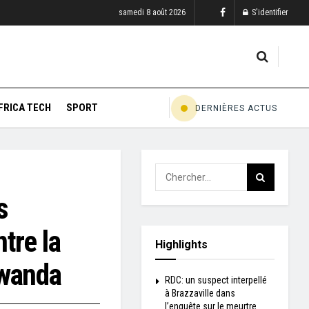
samedi 8 août 2026
S'identifier
FRICA TECH
SPORT
DERNIÈRES ACTUS
s
tre la
Highlights
Rwanda
RDC: un suspect interpellé
à Brazzaville dans
l’enquête sur le meurtre