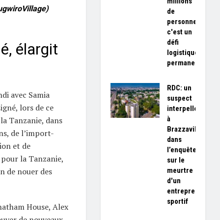
millions
gwiroVillage)
de
personnes,
c'est un
défi
, élargit
logistique
permanent»
RDC: un
ndi avec Samia
suspect
igné, lors de ce
interpellé
à
 la Tanzanie, dans
Brazzaville
s, de l’import-
dans
ion et de
l’enquête
 pour la Tanzanie,
sur le
meurtre
in de nouer des
d'un
entrepreneur
sportif
Chatham House, Alex
ouver de nouveaux