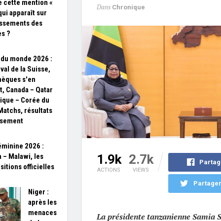
ie cette mention «
Dans
Chronique
qui apparaît sur
assements des
s ?
du monde 2026 :
ival de la Suisse,
hèques s'en
t, Canada – Qatar
ique – Corée du
atchs, résultats
ssement
minine 2026 :
a – Malawi, les
1.9k
2.7k
Partag
itions officielles
ACTIONS
VIEWS
Partager
Niger :
après les
menaces
La présidente tanzanienne Samia 