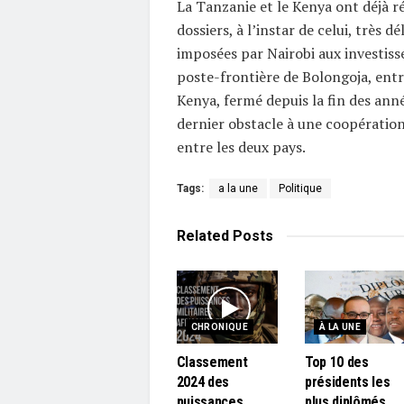
La Tanzanie et le Kenya ont déjà 
dossiers, à l’instar de celui, très dé
imposées par Nairobi aux investiss
poste-frontière de Bolongoja, entr
Kenya, fermé depuis la fin des anné
dernier obstacle à une coopération
entre les deux pays.
Tags:
a la une
Politique
Related
Posts
CHRONIQUE
À LA UNE
Classement
Top 10 des
2024 des
présidents les
puissances
plus diplômés