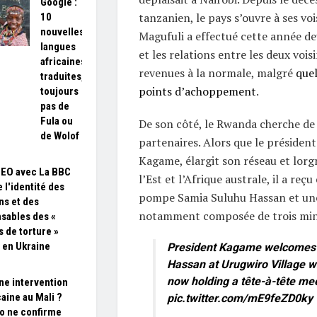
Google :
tanzanien, le pays s’ouvre à ses vois
10
nouvelles
Magufuli a effectué cette année de
langues
et les relations entre les deux voi
africaines
revenues à la normale, malgré
quel
traduites,
points d’achoppement
.
toujours
pas de
Fula ou
De son côté, le Rwanda cherche d
de Wolof
partenaires. Alors que le président
Kagame, élargit son réseau et lorgn
SEO avec La BBC
l’Est et l’Afrique australe, il a reç
 l'identité des
pompe Samia Suluhu Hassan et une
ns et des
notamment composée de trois mini
sables des «
s de torture »
 en Ukraine
President Kagame welcomes 
Hassan at Urugwiro Village w
now holding a tête-à-tête mee
ne intervention
aine au Mali ?
pic.twitter.com/mE9feZD0ky
o ne confirme