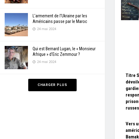
L’armement de l’Ukraine par les
Américains passe par le Maroc
24 mai 2024
Qui est Bernard Lugan, le « Monsieur
Afrique » d’Eric Zemmour ?
24 mai 2024
Titre 
dévoile
CHARGER PLUS
gardie
respon
prison
russes
Vers u
améric
Bamak