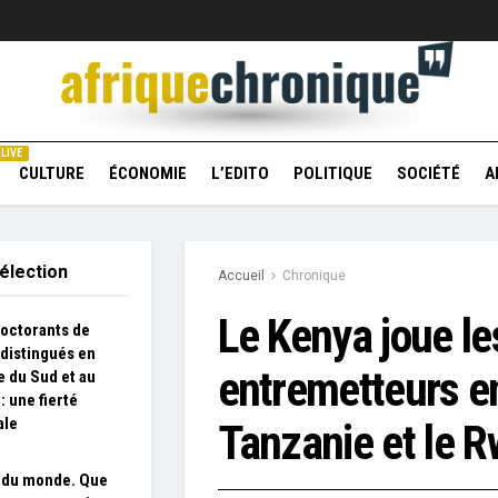
LIVE
CULTURE
ÉCONOMIE
L’EDITO
POLITIQUE
SOCIÉTÉ
A
élection
Accueil
Chronique
Le Kenya joue le
octorants de
 distingués en
entremetteurs en
e du Sud et au
: une fierté
ale
Tanzanie et le 
 du monde. Que