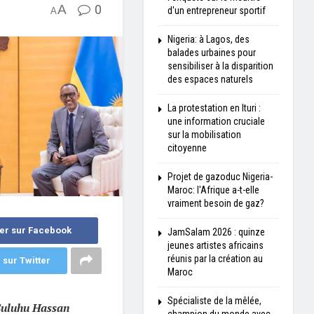
A
0
d'un entrepreneur sportif
A
Nigeria: à Lagos, des
balades urbaines pour
sensibiliser à la disparition
des espaces naturels
La protestation en Ituri :
une information cruciale
sur la mobilisation
citoyenne
Projet de gazoduc Nigeria-
Maroc: l'Afrique a-t-elle
vraiment besoin de gaz?
er sur Facebook
JamSalam 2026 : quinze
jeunes artistes africains
réunis par la création au
 sur Twitter
Maroc
Spécialiste de la mêlée,
Suluhu Hassan