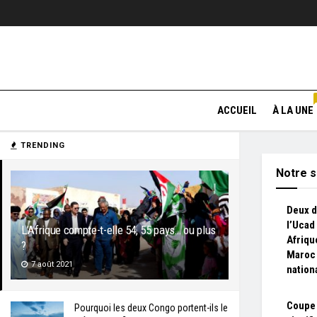
ACCUEIL
À LA UNE
TRENDING
Notre s
Deux d
l’Ucad
L’Afrique compte-t-elle 54, 55 pays… ou plus
Afriqu
?
Maroc 
7 août 2021
nation
Coupe
Pourquoi les deux Congo portent-ils le