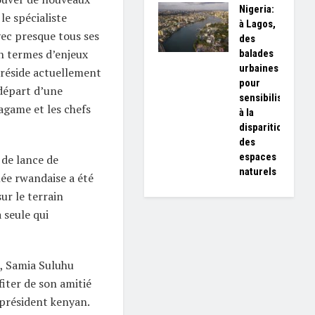
Nigeria:
 le spécialiste
à Lagos,
avec presque tous ses
des
En termes d’enjeux
balades
urbaines
préside actuellement
pour
 départ d’une
sensibiliser
agame et les chefs
à la
disparition
des
espaces
 de lance de
naturels
ée rwandaise a été
ur le terrain
 seule qui
, Samia Suluhu
iter de son amitié
 président kenyan.