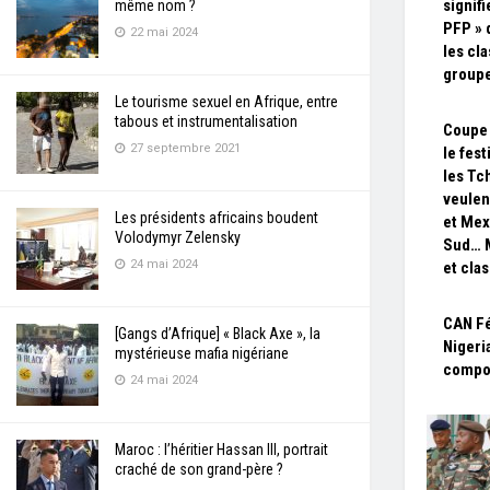
signif
même nom ?
PFP » 
22 mai 2024
les cl
groupe
Le tourisme sexuel en Afrique, entre
tabous et instrumentalisation
Coupe 
27 septembre 2021
le fest
les Tc
veulen
Les présidents africains boudent
et Mex
Volodymyr Zelensky
Sud… M
24 mai 2024
et cla
CAN Fé
[Gangs d’Afrique] « Black Axe », la
Nigeri
mystérieuse mafia nigériane
compos
24 mai 2024
Maroc : l’héritier Hassan III, portrait
craché de son grand-père ?