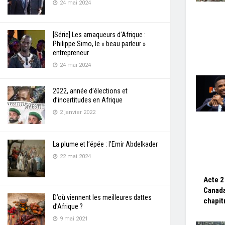
24 mai 2024
[Série] Les arnaqueurs d’Afrique :
Philippe Simo, le « beau parleur »
entrepreneur
24 mai 2024
2022, année d’élections et
d’incertitudes en Afrique
2 janvier 2022
La plume et l’épée : l’Emir Abdelkader
22 mai 2024
Acte 2
Canada
D’où viennent les meilleures dattes
chapit
d’Afrique ?
9 mai 2021