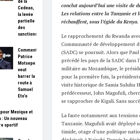
de la
conclut aujourd’hui une visite de de
Cedeao,
Les relations entre la Tanzanie et
la levée
partielle
réchauffent, sous l’égide du Kenya.
des
sanctions
Le rapprochement du Rwanda avec 
Communauté de développement d’A
Comment
(SADC) se poursuit. Alors que Pau
Patrice
précédé les pays de la SADC dans l
Motsepe
militaire au Mozambique, le présid
veut
pour la première fois, la présiden
barrer la
route à
visite historique de Samia Suluhu 
Samuel
prédécesseur, John Magufuli, cherc
Eto’o
se rapprocher de Kigali. Sans succè
 pour Mexique et
La faute notamment aux tensions e
 : Un nouveau
Tanzanie. Magufuli avait déployé 
re sportif
timide, otage d’une politique natio
déplaisait à Nairobi. Depuis le déc