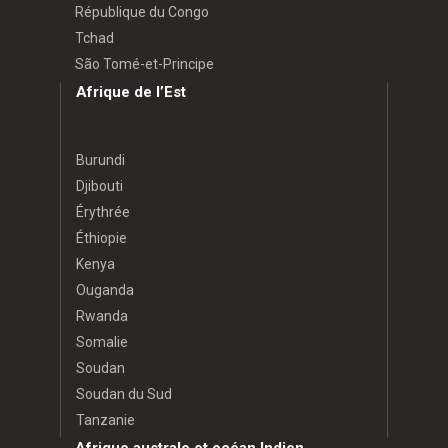
République du Congo
Tchad
São Tomé-et-Principe
Afrique de l’Est
Burundi
Djibouti
Érythrée
Éthiopie
Kenya
Ouganda
Rwanda
Somalie
Soudan
Soudan du Sud
Tanzanie
Afrique australe et océan Indien