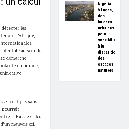
: un calcul
Nigeria:
à Lagos,
des
balades
r détecter les
urbaines
pour
tenant l’Afrique,
sensibiliser
 internationales,
à la
cidentale au sein du
disparition
ette démarche
des
espaces
ipolarité du monde,
naturels
gnificative.
sse n’est pas sans
t pourrait
tre la Russie et les
 d’un mauvais œil