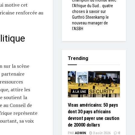
champion du monde avec
ui motive cet
l’Afrique du Sud… quatre
choses à savoir sur
ricaine renforcée au
Gurthrö Steenkamp le
nouveau manager de
l’ASBH
itique
Trending
n sur la scène
n partenaire
 ressources
ue, attire les
À LA UNE
e soutient la
ue au Conseil de
Visas américains: 50 pays
dont 30 pays africains
Afrique représente
devront payer une caution
ourtant, sa voix
de 20000 dollars
PAR
ADMIN
3 août 2026
0