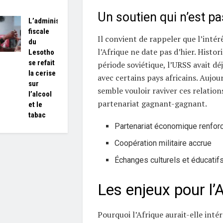
Un soutien qui n’est p
L’administration
fiscale
Il convient de rappeler que l’intér
du
l’Afrique ne date pas d’hier. Histo
Lesotho
se refait
période soviétique, l’URSS avait déj
la cerise
avec certains pays africains. Aujo
sur
semble vouloir raviver ces relation
l’alcool
partenariat gagnant-gagnant.
et le
tabac
Partenariat économique renfor
Coopération militaire accrue
Échanges culturels et éducatif
Les enjeux pour l’
Pourquoi l’Afrique aurait-elle intér