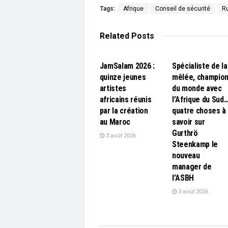
Tags:
Afrique
Conseil de sécurité
R
Related
Posts
L'EDITO
L'EDITO
JamSalam 2026 :
Spécialiste de la
quinze jeunes
mêlée, champio
artistes
du monde avec
africains réunis
l’Afrique du Sud
par la création
quatre choses à
au Maroc
savoir sur
Gurthrö
3 août 2026
Steenkamp le
nouveau
manager de
l’ASBH
3 août 2026