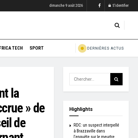
dimanche 9 août 2026
S'identifier
FRICA TECH
SPORT
DERNIÈRES ACTUS
nt la
ccrue » de
Highlights
eil de
RDC: un suspect interpellé
à Brazzaville dans
urnant
l’enquête sur le meurtre