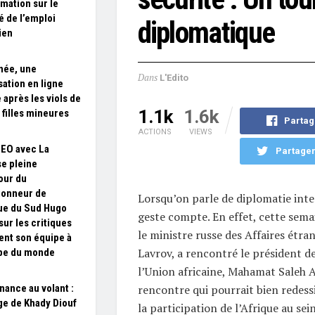
rmation sur le
 de l’emploi
diplomatique
ien
née, une
Dans
L'Edito
sation en ligne
 après les viols de
1.1k
1.6k
 filles mineures
Partag
ACTIONS
VIEWS
SEO avec La
Partager
e pleine
our du
ionneur de
Lorsqu’on parle de diplomatie inte
que du Sud Hugo
geste compte. En effet, cette sema
sur les critiques
le ministre russe des Affaires étra
sent son équipe à
Lavrov, a rencontré le président d
pe du monde
l’Union africaine, Mahamat Saleh 
rencontre qui pourrait bien redess
inance au volant :
age de Khady Diouf
la participation de l’Afrique au sei