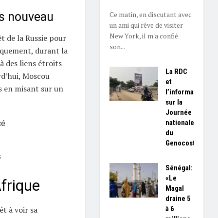
Ce matin, en discutant avec
as nouveau
un ami qui rêve de visiter
New York, il m'a confié
êt de la Russie pour
son...
riquement, durant la
à des liens étroits
La RDC
urd’hui, Moscou
et
s en misant sur un
l’information
sur la
Journée
nationale
cé
du
Genocost
s
Sénégal:
«Le
Afrique
Magal
draine 5
à 6
êt à voir sa