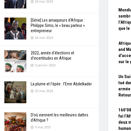
24 mai 2024
Mondia
sombre
[Série] Les arnaqueurs d’Afrique :
l’Afri
Philippe Simo, le « beau parleur »
que le
entrepreneur
24 mai 2024
Afriqu
and M
2022, année d’élections et
d'acce
d’incertitudes en Afrique
sur le
2 janvier 2022
Un Sui
tué da
La plume et l’épée : l’Emir Abdelkader
armée 
22 mai 2024
Retour
160'00
D’où viennent les meilleures dattes
fui l'A
d’Afrique ?
deux m
9 mai 2021
humani