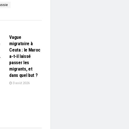
ussie
L'EDITO
Vague
n
migratoire à
Ceuta : le Maroc
…
a-t-il laissé
passer les
migrants, et
dans quel but ?
3 août 2026