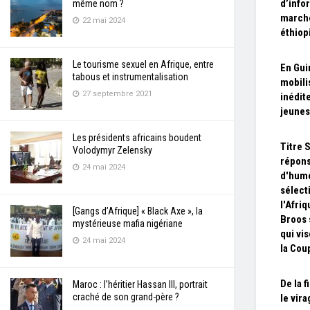
d’info
même nom ?
marché
22 mai 2024
éthiop
Le tourisme sexuel en Afrique, entre
En Gui
tabous et instrumentalisation
mobili
27 septembre 2021
inédite
jeunes
Les présidents africains boudent
Titre 
Volodymyr Zelensky
répons
24 mai 2024
d'hum
sélect
l'Afri
[Gangs d’Afrique] « Black Axe », la
Broos 
mystérieuse mafia nigériane
qui vi
24 mai 2024
la Cou
De la f
Maroc : l’héritier Hassan III, portrait
craché de son grand-père ?
le vir