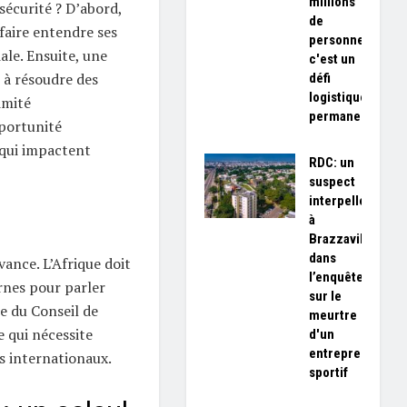
millions
sécurité ? D’abord,
de
faire entendre ses
personnes,
le. Ensuite, une
c'est un
 à résoudre des
défi
logistique
imité
permanent»
pportunité
 qui impactent
RDC: un
suspect
interpellé
à
Brazzaville
dans
ance. L’Afrique doit
l’enquête
rnes pour parler
sur le
me du Conseil de
meurtre
 qui nécessite
d'un
entrepreneur
s internationaux.
sportif