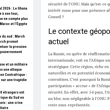
sécurité de l’ONU. Mais qu’est-ce q
l 2026 : Le Ghana
intérêt russe pour une présence af
 à son tour,
Conseil ?
que ne compte plus
 Maroc et l’Égypte
Le contexte géopol
e du sud : March
actuel
arch promet
ntuer la pression
 gouvernement
La Russie, en quête de réaffirmatio
internationale, voit en l’Afrique u
sse et un militaire
stratégique. Cette région, riche en
ns une attaque
naturelles et en potentiel économiq
en Centrafrique :
convoitises. C’est pourquoi la Russi
 sur une tragédie
participation « accrue » de l’Afriq
sécurité. En effet, avec 54 pays, l’
0 étrangers ont
frique du Sud en
un bloc non négligeable à l’ONU. P
ois : une crise
reste sous-représentée.
taire