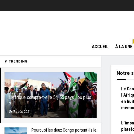
ACCUEIL
À LA UNE
TRENDING
Notre s
Le Can
l'Afriq
L’Afrique compte-t-elle 54, 55 pays… ou plus
en hui
?
mémor
7 août 2021
L’impa
platef
Pourquoi les deux Congo portent-ils le