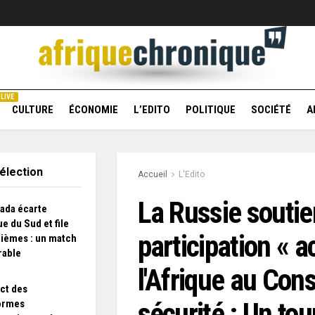
LIVE
CULTURE
ÉCONOMIE
L’EDITO
POLITIQUE
SOCIÉTÉ
A
élection
Accueil
L'Edito
La Russie soutie
ada écarte
ue du Sud et file
participation « a
tièmes : un match
able
l'Afrique au Cons
ct des
sécurité : Un to
ormes