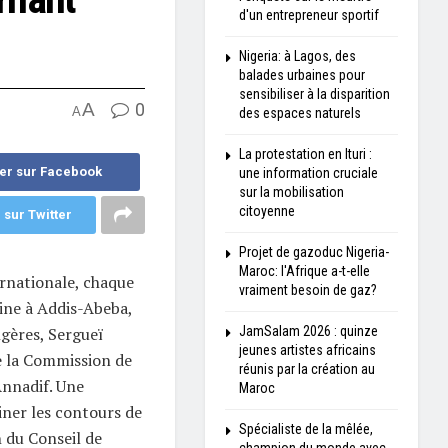
d'un entrepreneur sportif
Nigeria: à Lagos, des
balades urbaines pour
sensibiliser à la disparition
A
0
A
des espaces naturels
La protestation en Ituri :
er sur Facebook
une information cruciale
sur la mobilisation
citoyenne
 sur Twitter
Projet de gazoduc Nigeria-
Maroc: l'Afrique a-t-elle
rnationale, chaque
vraiment besoin de gaz?
ine à Addis-Abeba,
ngères, Sergueï
JamSalam 2026 : quinze
jeunes artistes africains
e la Commission de
réunis par la création au
Annadif. Une
Maroc
iner les contours de
Spécialiste de la mêlée,
n du Conseil de