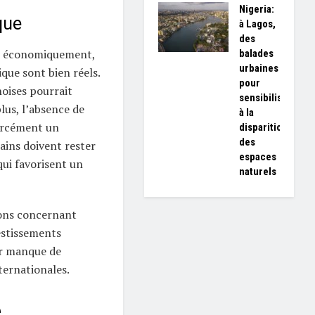
Nigeria:
que
à Lagos,
des
er économiquement,
balades
urbaines
que sont bien réels.
pour
oises pourrait
sensibiliser
plus, l’absence de
à la
orcément un
disparition
des
ains doivent rester
espaces
qui favorisent un
naturels
ions concernant
estissements
ur manque de
ternationales.
e