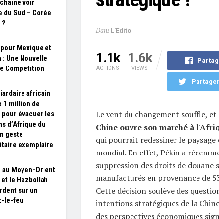
 chaîne voir
e du Sud – Corée
 ?
Dans
L'Edito
 pour Mexique et
1.1k
1.6k
 : Une Nouvelle
Partag
e Compétition
ACTIONS
VIEWS
Partager
iardaire africain
 1 million de
Le vent du changement souffle, et i
s pour évacuer les
ns d’Afrique du
Chine ouvre son marché à l'Afri
un geste
qui pourrait redessiner le paysag
taire exemplaire
mondial. En effet, Pékin a récemm
suppression des droits de douane s
 au Moyen-Orient
manufacturés en provenance de 53 
l et le Hezbollah
Cette décision soulève des question
rdent sur un
-le-feu
intentions stratégiques de la Chine
des perspectives économiques signi