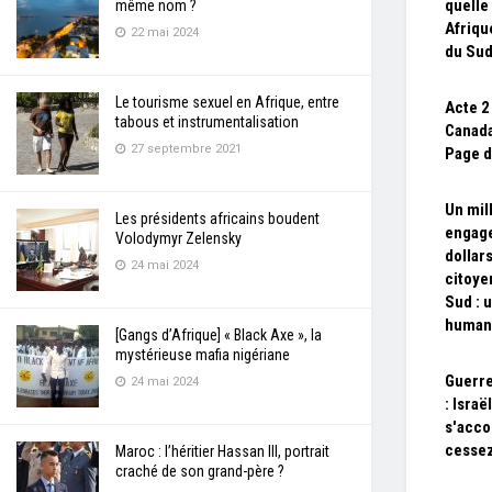
quelle
même nom ?
Afriqu
22 mai 2024
du Sud
Le tourisme sexuel en Afrique, entre
Acte 2
tabous et instrumentalisation
Canada
27 septembre 2021
Page d
Un mill
Les présidents africains boudent
engage
Volodymyr Zelensky
dollar
24 mai 2024
citoye
Sud : 
humani
[Gangs d’Afrique] « Black Axe », la
mystérieuse mafia nigériane
Guerre
24 mai 2024
: Israë
s'acco
cessez
Maroc : l’héritier Hassan III, portrait
craché de son grand-père ?