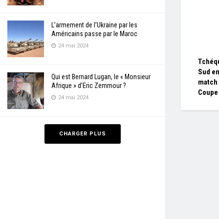
L’armement de l’Ukraine par les
Américains passe par le Maroc
24 mai 2024
Tchéqu
Sud en
Qui est Bernard Lugan, le « Monsieur
match 
Afrique » d’Eric Zemmour ?
Coupe
24 mai 2024
CHARGER PLUS