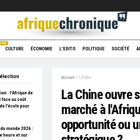
LIVE
CULTURE
ÉCONOMIE
L’EDITO
POLITIQUE
SOCIÉTÉ
A
élection
Accueil
L'Edito
La Chine ouvre 
ion : l’Afrique de
t face au coût
marché à l'Afriq
de l’école pour
opportunité ou u
du monde 2026 :
stratégique ?
le heure et sur