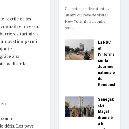
Ce matin, en discutant avec
un ami qui rêve de visiter
le textile et les
New York, il m'a confié
 connaître un essor
son...
barrières tarifaires
l’innovation parmi
La RDC
ajoute
et
l’information
 grâce aux
sur la
t faciliter le
Journée
nationale
du
s
Genocost
Sénégal:
ées
«Le
Magal
draine 5
 soient
à 6
 défis. Les pays