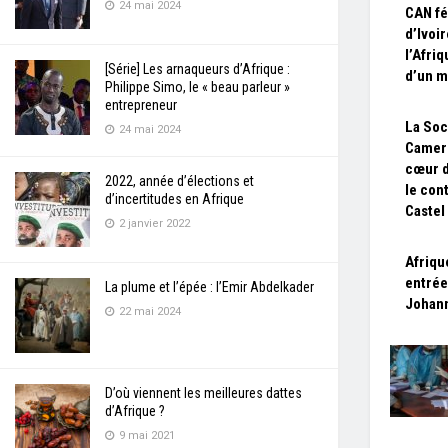
24 mai 2024
CAN fé
d’Ivoi
l’Afri
[Série] Les arnaqueurs d’Afrique :
d’un m
Philippe Simo, le « beau parleur »
entrepreneur
La Soc
24 mai 2024
Camer
cœur d
2022, année d’élections et
le con
d’incertitudes en Afrique
Castel
2 janvier 2022
Afrique
entrée
La plume et l’épée : l’Emir Abdelkader
Johan
22 mai 2024
D’où viennent les meilleures dattes
d’Afrique ?
9 mai 2021