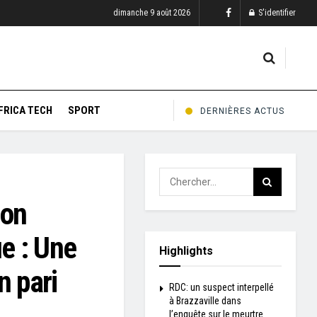
dimanche 9 août 2026
S'identifier
FRICA TECH
SPORT
DERNIÈRES ACTUS
son
ue : Une
Highlights
n pari
RDC: un suspect interpellé
à Brazzaville dans
l’enquête sur le meurtre