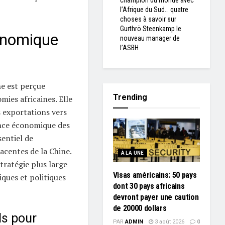
champion du monde avec
l’Afrique du Sud… quatre
choses à savoir sur
Gurthrö Steenkamp le
onomique
nouveau manager de
l’ASBH
ne est perçue
Trending
ies africaines. Elle
 exportations vers
sance économique des
sentiel de
acentes de la Chine.
À LA UNE
ratégie plus large
Visas américains: 50 pays
ques et politiques
dont 30 pays africains
devront payer une caution
de 20000 dollars
ls pour
PAR
ADMIN
3 août 2026
0