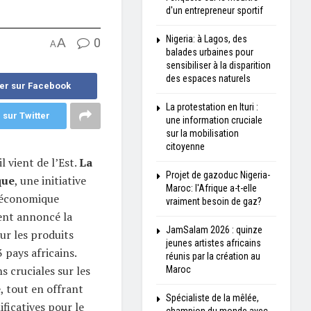
d'un entrepreneur sportif
Nigeria: à Lagos, des
A
0
A
balades urbaines pour
sensibiliser à la disparition
des espaces naturels
er sur Facebook
La protestation en Ituri :
 sur Twitter
une information cruciale
sur la mobilisation
citoyenne
l vient de l’Est.
La
Projet de gazoduc Nigeria-
que
, une initiative
Maroc: l'Afrique a-t-elle
e économique
vraiment besoin de gaz?
ent annoncé la
JamSalam 2026 : quinze
ur les produits
jeunes artistes africains
pays africains.
réunis par la création au
s cruciales sur les
Maroc
, tout en offrant
Spécialiste de la mêlée,
ficatives pour le