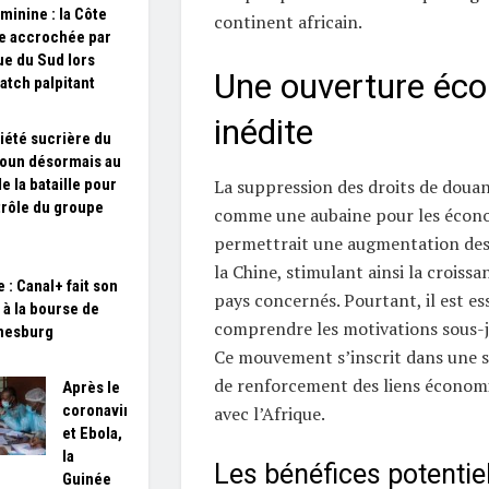
minine : la Côte
continent africain.
re accrochée par
que du Sud lors
Une ouverture éc
atch palpitant
inédite
iété sucrière du
oun désormais au
e la bataille pour
La suppression des droits de doua
trôle du groupe
comme une aubaine pour les économ
permettrait une augmentation des
la Chine, stimulant ainsi la crois
 : Canal+ fait son
pays concernés. Pourtant, il est es
 à la bourse de
comprendre les motivations sous-j
nesburg
Ce mouvement s’inscrit dans une st
de renforcement des liens économi
Après le
coronavirus
avec l’Afrique.
et Ebola,
la
Les bénéfices potentie
Guinée