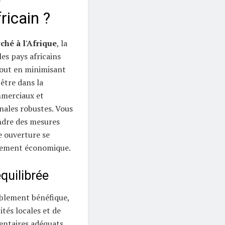
ricain ?
ché à l'Afrique
, la
es pays africains
tout en minimisant
-être dans la
mmerciaux et
onales robustes. Vous
endre des mesures
e ouverture se
ppement économique.
quilibrée
ablement bénéfique,
ités locales et de
entaires adéquats.