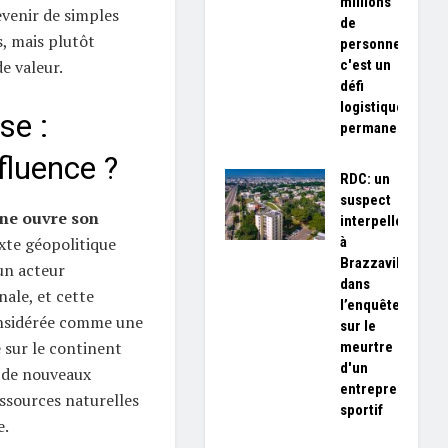
millions
evenir de simples
de
, mais plutôt
personnes,
c'est un
e valeur.
défi
logistique
se :
permanent»
fluence ?
RDC: un
suspect
ine ouvre son
interpellé
à
te géopolitique
Brazzaville
un acteur
dans
nale, et cette
l’enquête
onsidérée comme une
sur le
 sur le continent
meurtre
d'un
n de nouveaux
entrepreneur
ssources naturelles
sportif
e.