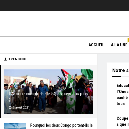
ACCUEIL
À LA UNE
TRENDING
Notre s
Educat
l’Oues
L’Afrique compte-t-elle 54, 55 pays… ou plus
caché 
?
tous
7 août 2021
Coupe 
à quel
Pourquoi les deux Congo portent-ils le