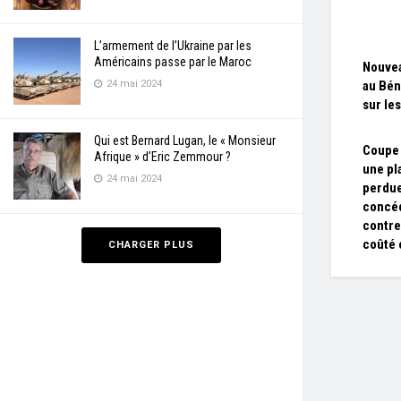
L’armement de l’Ukraine par les
Américains passe par le Maroc
Nouve
24 mai 2024
au Bén
sur les
Qui est Bernard Lugan, le « Monsieur
Coupe 
Afrique » d’Eric Zemmour ?
une pla
24 mai 2024
perdue
concéd
contre
coûté 
CHARGER PLUS