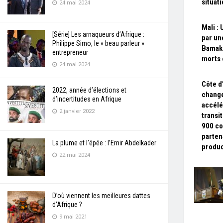
situat
24 mai 2024
Mali :
[Série] Les arnaqueurs d’Afrique :
par un
Philippe Simo, le « beau parleur »
Bamako
entrepreneur
morts 
24 mai 2024
Côte d’
2022, année d’élections et
chang
d’incertitudes en Afrique
accélé
2 janvier 2022
transi
900 co
parten
La plume et l’épée : l’Emir Abdelkader
produ
22 mai 2024
D’où viennent les meilleures dattes
d’Afrique ?
9 mai 2021