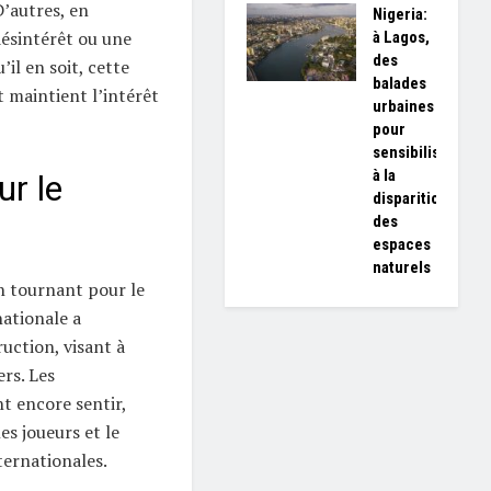
D’autres, en
Nigeria:
désintérêt ou une
à Lagos,
des
il en soit, cette
balades
t maintient l’intérêt
urbaines
pour
sensibiliser
à la
ur le
disparition
des
espaces
naturels
n tournant pour le
nationale a
uction, visant à
rs. Les
t encore sentir,
s joueurs et le
ternationales.