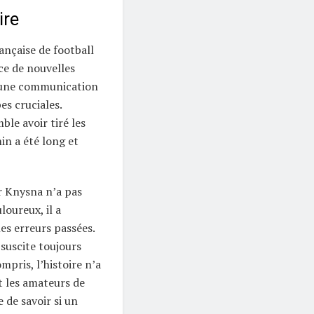
ire
rançaise de football
ace de nouvelles
t une communication
es cruciales.
ble avoir tiré les
in a été long et
r Knysna n’a pas
oureux, il a
es erreurs passées.
 suscite toujours
mpris, l’histoire n’a
et les amateurs de
 de savoir si un