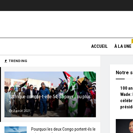
ACCUEIL
À LA UNE
TRENDING
Notre s
100 an
Wade: 
L’Afrique compte-t-elle 54, 55 pays… ou plus
célébr
?
présid
7 août 2021
Pourquoi les deux Congo portent-ils le