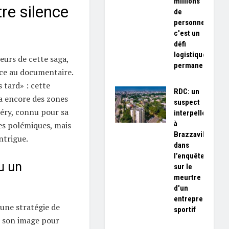
millions
tre silence
de
personnes,
c'est un
défi
logistique
eurs de cette saga,
permanent»
ace au documentaire.
s tard» : cette
RDC: un
 a encore des zones
suspect
béry, connu pour sa
interpellé
à
es polémiques, mais
Brazzaville
ntrigue.
dans
l’enquête
u un
sur le
meurtre
d'un
entrepreneur
 une stratégie de
sportif
r son image pour