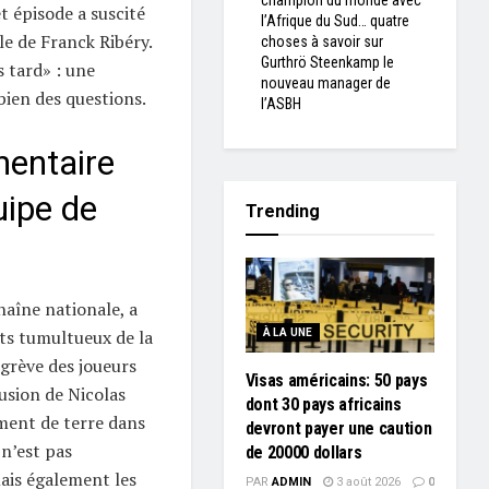
champion du monde avec
t épisode a suscité
l’Afrique du Sud… quatre
e de Franck Ribéry.
choses à savoir sur
Gurthrö Steenkamp le
s tard» : une
nouveau manager de
bien des questions.
l’ASBH
mentaire
uipe de
Trending
haîne nationale, a
ts tumultueux de la
À LA UNE
grève des joueurs
Visas américains: 50 pays
lusion de Nicolas
dont 30 pays africains
ment de terre dans
devront payer une caution
 n’est pas
de 20000 dollars
ais également les
PAR
ADMIN
3 août 2026
0