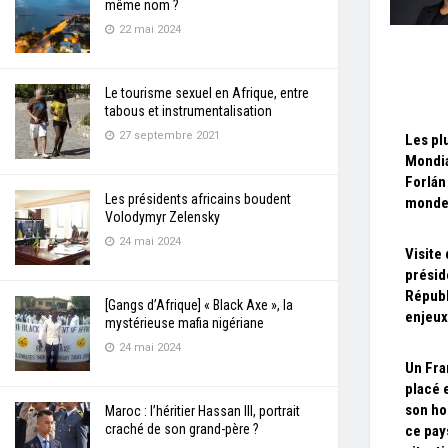
même nom ?
22 mai 2024
Le tourisme sexuel en Afrique, entre
tabous et instrumentalisation
27 septembre 2021
Les pl
Mondia
Forlán
Les présidents africains boudent
mond
Volodymyr Zelensky
24 mai 2024
Visite 
présid
Républ
[Gangs d’Afrique] « Black Axe », la
enjeux
mystérieuse mafia nigériane
24 mai 2024
Un Fra
placé 
son ho
Maroc : l’héritier Hassan III, portrait
craché de son grand-père ?
ce pay