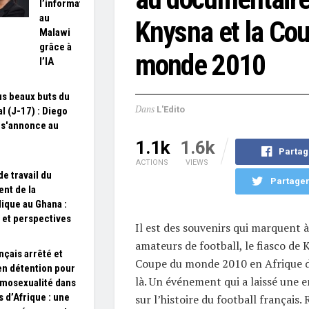
l’information
au
Knysna et la Co
Malawi
grâce à
monde 2010
l’IA
us beaux buts du
Dans
L'Edito
l (J-17) : Diego
 s'annonce au
e
1.1k
1.6k
Partag
ACTIONS
VIEWS
de travail du
Partager
ent de la
ique au Ghana :
 et perspectives
Il est des souvenirs qui marquent à
amateurs de football, le fiasco de 
nçais arrêté et
Coupe du monde 2010 en Afrique d
en détention pour
là. Un événement qui a laissé une 
mosexualité dans
s d’Afrique : une
sur l’histoire du football français