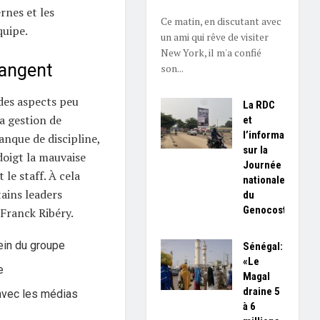
ernes et les
Ce matin, en discutant avec
quipe.
un ami qui rêve de visiter
New York, il m'a confié
rangent
son...
des aspects peu
La RDC
la gestion de
et
l’information
anque de discipline,
sur la
doigt la mauvaise
Journée
le staff. À cela
nationale
tains leaders
du
Genocost
 Franck Ribéry.
ein du groupe
Sénégal:
«Le
e
Magal
draine 5
avec les médias
à 6