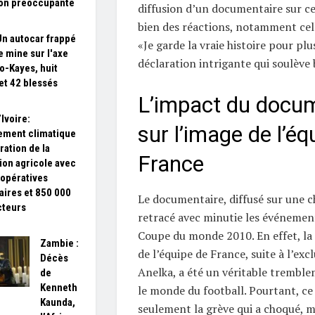
ion préoccupante
diffusion d’un documentaire sur ce
bien des réactions, notamment cell
 Un autocar frappé
«Je garde la vraie histoire pour plu
e mine sur l'axe
déclaration intrigante qui soulève 
-Kayes, huit
et 42 blessés
L’impact du docu
Ivoire:
sur l’image de l’éq
ement climatique
ration de la
France
tion agricole avec
opératives
aires et 850 000
Le documentaire, diffusé sur une c
cteurs
retracé avec minutie les événemen
Coupe du monde 2010. En effet, la 
Zambie :
de l’équipe de France, suite à l’exc
Décès
Anelka, a été un véritable tremble
de
Kenneth
le monde du football. Pourtant, ce
Kaunda,
seulement la grève qui a choqué, m