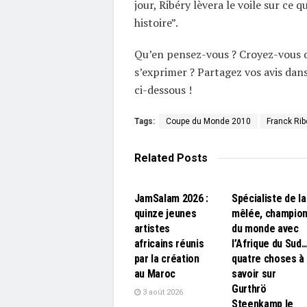
jour, Ribéry lèvera le voile sur ce qu
histoire”.
Qu’en pensez-vous ? Croyez-vous q
s’exprimer ? Partagez vos avis dan
ci-dessous !
Tags:
Coupe du Monde 2010
Franck Rib
Related
Posts
L'EDITO
L'EDITO
JamSalam 2026 :
Spécialiste de la
quinze jeunes
mêlée, champio
artistes
du monde avec
africains réunis
l’Afrique du Sud
par la création
quatre choses à
au Maroc
savoir sur
Gurthrö
3 août 2026
Steenkamp le