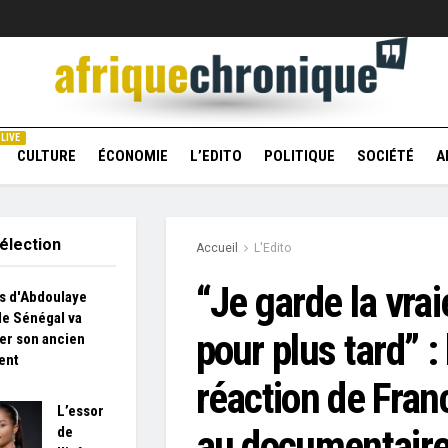
LIVE
CULTURE
ÉCONOMIE
L’EDITO
POLITIQUE
SOCIÉTÉ
A
élection
Accueil
L'Edito
“Je garde la vrai
s d'Abdoulaye
le Sénégal va
pour plus tard” : 
er son ancien
ent
réaction de Fran
L’essor
au documentaire
de