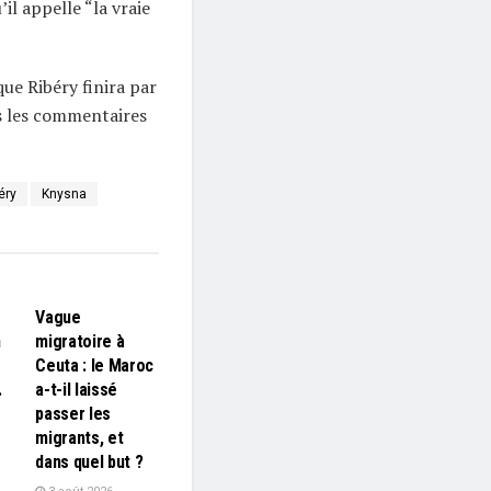
’il appelle “la vraie
ue Ribéry finira par
s les commentaires
éry
Knysna
L'EDITO
Vague
n
migratoire à
Ceuta : le Maroc
…
a-t-il laissé
passer les
migrants, et
dans quel but ?