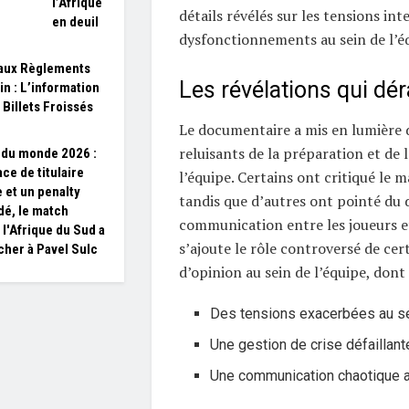
l’Afrique
détails révélés sur les tensions int
en deuil
dysfonctionnements au sein de l’é
aux Règlements
Les révélations qui dé
in : L’information
 Billets Froissés
Le documentaire a mis en lumière 
reluisants de la préparation et de 
du monde 2026 :
ce de titulaire
l’équipe. Certains ont critiqué le m
 et un penalty
tandis que d’autres ont pointé du 
é, le match
communication entre les joueurs et 
 l'Afrique du Sud a
s’ajoute le rôle controversé de cer
cher à Pavel Sulc
d’opinion au sein de l’équipe, dont
Des tensions exacerbées au s
Une gestion de crise défaillant
Une communication chaotique 