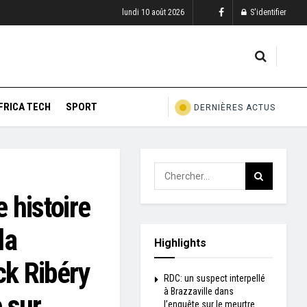
lundi 10 août 2026
S'identifier
FRICA TECH
SPORT
DERNIÈRES ACTUS
e histoire
la
Highlights
ck Ribéry
RDC: un suspect interpellé
à Brazzaville dans
 sur
l’enquête sur le meurtre