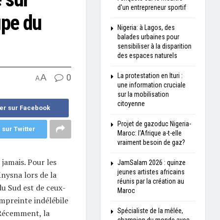
d'un entrepreneur sportif
upe du
Nigeria: à Lagos, des
balades urbaines pour
sensibiliser à la disparition
des espaces naturels
La protestation en Ituri :
A
0
A
une information cruciale
sur la mobilisation
citoyenne
er sur Facebook
Projet de gazoduc Nigeria-
 sur Twitter
Maroc: l'Afrique a-t-elle
vraiment besoin de gaz?
 jamais. Pour les
JamSalam 2026 : quinze
jeunes artistes africains
Knysna lors de la
réunis par la création au
u Sud est de ceux-
Maroc
empreinte indélébile
Spécialiste de la mêlée,
. Récemment, la