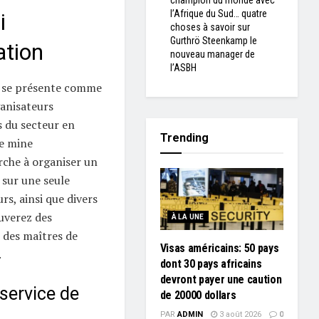
champion du monde avec
l’Afrique du Sud… quatre
i
choses à savoir sur
Gurthrö Steenkamp le
ation
nouveau manager de
l’ASBH
, se présente comme
ganisateurs
s du secteur en
Trending
ne mine
che à organiser un
 sur une seule
rs, ainsi que divers
ouverez des
À LA UNE
i des maîtres de
Visas américains: 50 pays
.
dont 30 pays africains
devront payer une caution
 service de
de 20000 dollars
PAR
ADMIN
3 août 2026
0