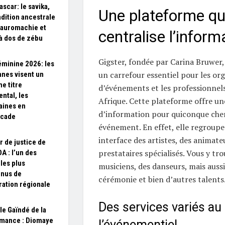
scar: le savika,
Une plateforme qu
adition ancestrale
tauromachie et
centralise l’inform
à dos de zébu
Gigster, fondée par Carina Bruwer
minine 2026: les
un carrefour essentiel pour les or
anes visent un
e titre
d’événements et les professionnel
ental, les
Afrique. Cette plateforme offre u
aines en
d’information pour quiconque cher
cade
événement. En effet, elle regroupe
interface des artistes, des animateu
r de justice de
prestataires spécialisés. Vous y tr
A : l’un des
 les plus
musiciens, des danseurs, mais auss
nus de
cérémonie et bien d’autres talents
gration régionale
Des services variés au
le Gaïndé de la
mance : Diomaye
l’événementiel