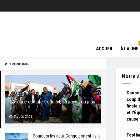
ACCUEIL
À LA UNE
TRENDING
Notre s
Coupe 
coup d
L’Afrique compte-t-elle 54, 55 pays… ou plus
finale
?
et l'É
7 août 2021
cause 
Footbal
Pourquoi les deux Congo portent-ils le