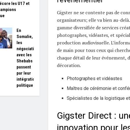
écore les U17 et
hampions
Gigster ne se contente pas de conn
que
organisateurs; elle va bien au-delà.
gamme diversifiée de services créat
En
photographes, vidéastes, et spécial
Somalie,
production audiovisuelle. L’inform
les
négociations
de main pour tous ceux qui cherch
avec les
chaque détail de leur événement, de
Shebabs
décoration.
passent
par leur
Photographes et vidéastes
intégration
politique
Maîtres de cérémonie et confé
Spécialistes de la logistique et
Gigster Direct : un
innovation pour le