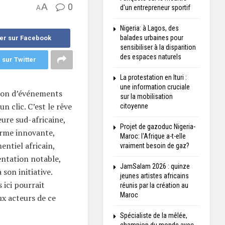
A
0
d'un entrepreneur sportif
A
Nigeria: à Lagos, des
balades urbaines pour
er sur Facebook
sensibiliser à la disparition
des espaces naturels
 sur Twitter
La protestation en Ituri :
une information cruciale
ion d’événements
sur la mobilisation
n clic. C’est le rêve
citoyenne
ure sud-africaine,
Projet de gazoduc Nigeria-
orme innovante,
Maroc: l'Afrique a-t-elle
entiel africain,
vraiment besoin de gaz?
ntation notable,
JamSalam 2026 : quinze
son initiative.
jeunes artistes africains
ici pourrait
réunis par la création au
Maroc
x acteurs de ce
Spécialiste de la mêlée,