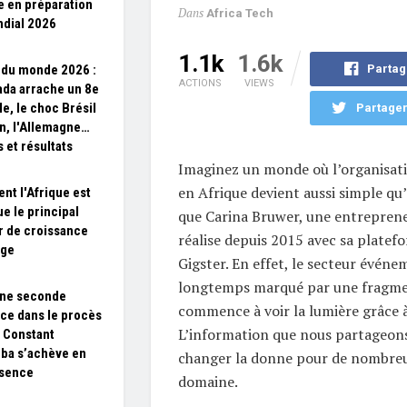
 en préparation
Dans
Africa Tech
dial 2026
1.1k
1.6k
Partag
du monde 2026 :
ACTIONS
VIEWS
ada arrache un 8e
le, le choc Brésil
Partager
n, l'Allemagne…
 et résultats
Imaginez un monde où l’organisat
en Afrique devient aussi simple qu’u
t l'Afrique est
e le principal
que Carina Bruwer, une entreprene
 de croissance
réalise depuis 2015 avec sa platef
nge
Gigster. En effet, le secteur événem
longtemps marqué par une fragme
une seconde
commence à voir la lumière grâce à 
ce dans le procès
L’information que nous partageons 
 Constant
ba s’achève en
changer la donne pour de nombreu
bsence
domaine.