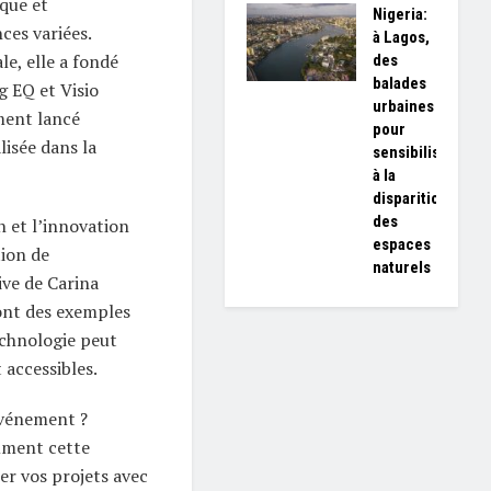
que et
Nigeria:
ces variées.
à Lagos,
e, elle a fondé
des
balades
g EQ et Visio
urbaines
ment lancé
pour
isée dans la
sensibiliser
à la
disparition
des
n et l’innovation
espaces
ion de
naturels
ive de Carina
ont des exemples
echnologie peut
 accessibles.
événement ?
mment cette
er vos projets avec