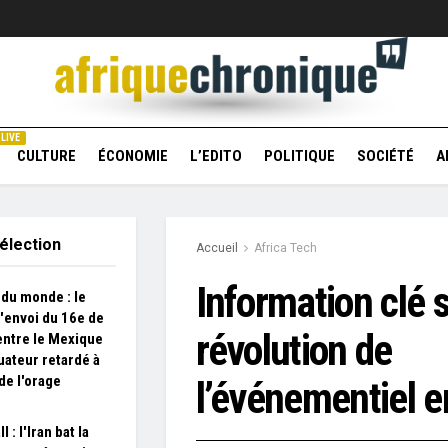
LIVE
CULTURE
ÉCONOMIE
L’EDITO
POLITIQUE
SOCIÉTÉ
A
élection
Accueil
Africa Tech
Information clé s
du monde : le
'envoi du 16e de
révolution de
 entre le Mexique
quateur retardé à
de l'orage
l’événementiel e
l : l'Iran bat la