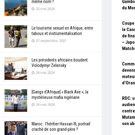
Gambie
même nom ?
du Mon
22 mai 2024
Coupe 
Le tourisme sexuel en Afrique, entre
le Can
tabous et instrumentalisation
de fina
27 septembre 2021
– Japo
Matchs
Les présidents africains boudent
Commen
Volodymyr Zelensky
devenu
24 mai 2024
moteur
d'Ora
[Gangs d’Afrique] « Black Axe », la
mystérieuse mafia nigériane
RDC: 
audien
24 mai 2024
contre
Mutam
son a
Maroc : l’héritier Hassan III, portrait
craché de son grand-père ?