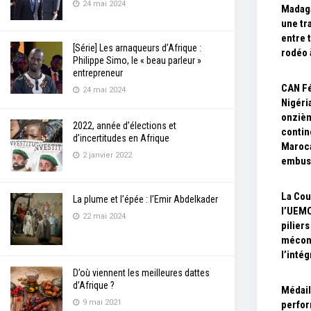
24 mai 2024
Madaga
une tr
entre 
[Série] Les arnaqueurs d’Afrique :
rodéo 
Philippe Simo, le « beau parleur »
entrepreneur
CAN Fé
24 mai 2024
Nigéri
onzièm
2022, année d’élections et
contin
d’incertitudes en Afrique
Maroc
2 janvier 2022
embus
La Cou
La plume et l’épée : l’Emir Abdelkader
l’UEMO
22 mai 2024
piliers
mécon
l’inté
D’où viennent les meilleures dattes
d’Afrique ?
Médail
9 mai 2021
perfor