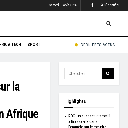
samedi 8 août 2026
S'identifier
FRICA TECH
SPORT
DERNIÈRES ACTUS
ur la
Highlights
n Afrique
RDC: un suspect interpellé
à Brazzaville dans
l’enquête sur le meurtre