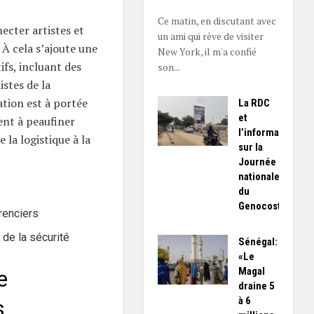
Ce matin, en discutant avec
ecter artistes et
un ami qui rêve de visiter
 À cela s’ajoute une
New York, il m'a confié
ifs, incluant des
son...
istes de la
ation est à portée
La RDC
et
ent à peaufiner
l’information
 la logistique à la
sur la
Journée
nationale
du
Genocost
renciers
 de la sécurité
Sénégal:
«Le
Magal
e
draine 5
à 6
s