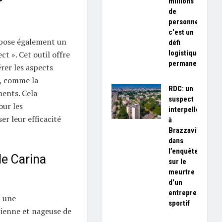
millions
de
personnes,
c'est un
opose également un
défi
logistique
ct ». Cet outil offre
permanent»
érer les aspects
s, comme la
RDC: un
ments. Cela
suspect
ur les
interpellé
r leur efficacité
à
Brazzaville
dans
l’enquête
de Carina
sur le
meurtre
d'un
entrepreneur
t une
sportif
cienne et nageuse de