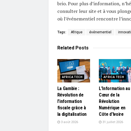
brio. Pour plus d’information, n’hé
consulter leur site et à vous plong
où l’événementiel rencontre l’inno
Tags:
Afrique
événementiel
innovat
Related
Posts
AFRICA TECH
AFRICA TECH
La Gambie :
L’Information au
Révolution de
Cœur de la
l’information
Révolution
fiscale grâce à
Numérique en
la digitalisation
Côte d’Ivoire
3 août 2026
31 juillet 2026