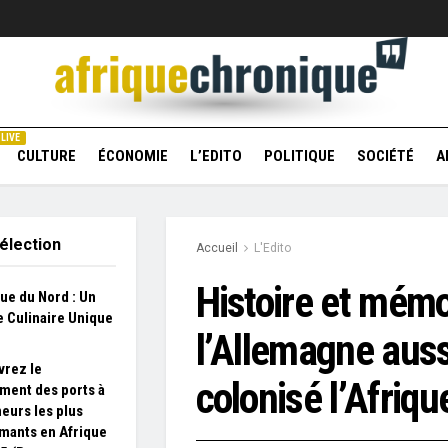
LIVE
CULTURE
ÉCONOMIE
L’EDITO
POLITIQUE
SOCIÉTÉ
A
élection
Accueil
L'Edito
Histoire et mémo
que du Nord : Un
 Culinaire Unique
l’Allemagne auss
rez le
colonisé l’Afriq
ment des ports à
eurs les plus
mants en Afrique