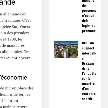
mande
millions
de
personnes,
on allemande en
c'est un
t tragiques. C’est
défi
logistique
appelée Sud-Ouest
permanent»
l’un des premiers
 et 1908, les
RDC: un
s de massacres
suspect
s allemandes. Ces
interpellé
, marquent encore
à
Brazzaville
dans
l’enquête
 l’économie
sur le
meurtre
de mit en place des
d'un
entrepreneur
chemins de fer, les
sportif
tifs furent
 la main-d’œuvre