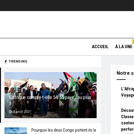
ACCUEIL
À LA UNE
TRENDING
Notre s
L’Afri
Voyage
L’Afrique compte-t-elle 54, 55 pays… ou plus
?
Découv
7 août 2021
Classe
conten
perfor
Pourquoi les deux Congo portent-ils le