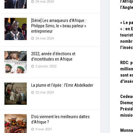
l’Afri
24 mai 2024
l’Angl
[Série] Les arnaqueurs d’Afrique :
« Le p
Philippe Simo, le « beau parleur »
» : en 
entrepreneur
touris
24 mai 2024
nombr
l’insé
2022, année d’élections et
d’incertitudes en Afrique
RDC: p
2 janvier 2022
millio
sont e
d'insé
La plume et l’épée : l’Emir Abdelkader
22 mai 2024
Cedeao
Diomay
Présid
missio
D’où viennent les meilleures dattes
d’Afrique ?
9 mai 2021
Monnai