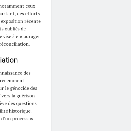
, notamment ceux
urtant, des efforts
e exposition récente
ts oubliés de
ve vise à encourager
réconciliation.
iation
onnaissance des
a récemment
ur le génocide des
 vers la guérison
lève des questions
lité historique.
it d’un processus