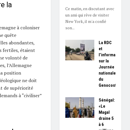
e la
Ce matin, en discutant avec
un ami qui rêve de visiter
New York, il m'a confié
lemagne à coloniser
son...
une quête
lles abondantes,
La RDC
et
 fertiles, étaient
l’information
une volonté de
sur la
es, l’Allemagne
Journée
sa position
nationale
du
déologique ne doit
Genocost
t de supériorité
lemands à “civiliser”
Sénégal:
«Le
Magal
draine 5
à 6