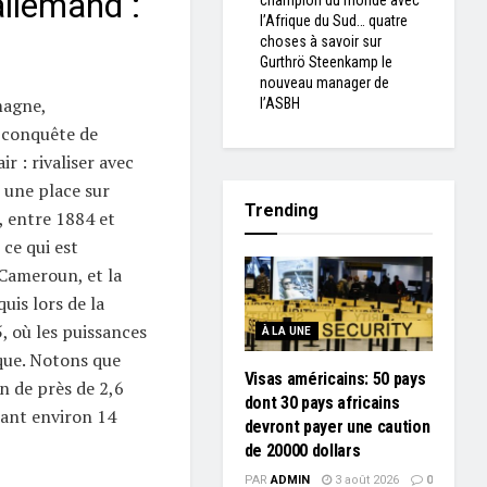
allemand :
champion du monde avec
l’Afrique du Sud… quatre
choses à savoir sur
Gurthrö Steenkamp le
nouveau manager de
magne,
l’ASBH
a conquête de
ir : rivaliser avec
 une place sur
Trending
, entre 1884 et
 ce qui est
 Cameroun, et la
uis lors de la
, où les puissances
À LA UNE
que. Notons que
Visas américains: 50 pays
n de près de 2,6
dont 30 pays africains
tant environ 14
devront payer une caution
de 20000 dollars
PAR
ADMIN
3 août 2026
0