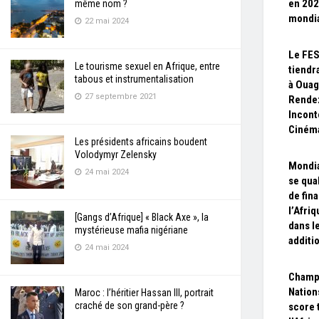
en 202
même nom ?
mondia
22 mai 2024
Le FE
Le tourisme sexuel en Afrique, entre
tiendr
tabous et instrumentalisation
à Ouag
27 septembre 2021
Rende
Incont
Cinéma
Les présidents africains boudent
Volodymyr Zelensky
Mondia
24 mai 2024
se qua
de fina
l’Afri
[Gangs d’Afrique] « Black Axe », la
dans l
mystérieuse mafia nigériane
additi
24 mai 2024
Champ
Nation
Maroc : l’héritier Hassan III, portrait
craché de son grand-père ?
score 