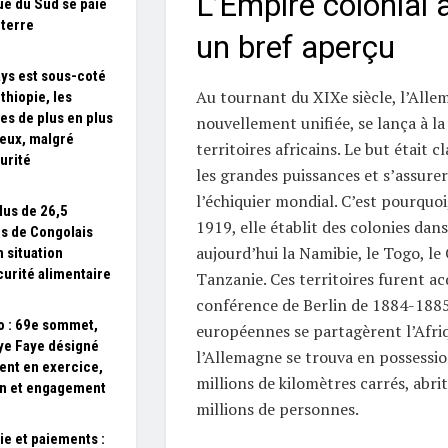
L’Empire colonial 
que du Sud se paie
eterre
un bref aperçu
ays est sous-coté
Au tournant du XIXe siècle, l’Alle
Ethiopie, les
tes de plus en plus
nouvellement unifiée, se lança à l
eux, malgré
territoires africains. Le but était cla
curité
les grandes puissances et s’assurer
l’échiquier mondial. C’est pourquoi
lus de 26,5
1919, elle établit des colonies dans
ns de Congolais
aujourd’hui la Namibie, le Togo, le
n situation
curité alimentaire
Tanzanie. Ces territoires furent acq
conférence de Berlin de 1884-1885
 : 69e sommet,
européennes se partagèrent l’Afri
e Faye désigné
l’Allemagne se trouva en possessio
ent en exercice,
millions de kilomètres carrés, abri
n et engagement
millions de personnes.
e et paiements :