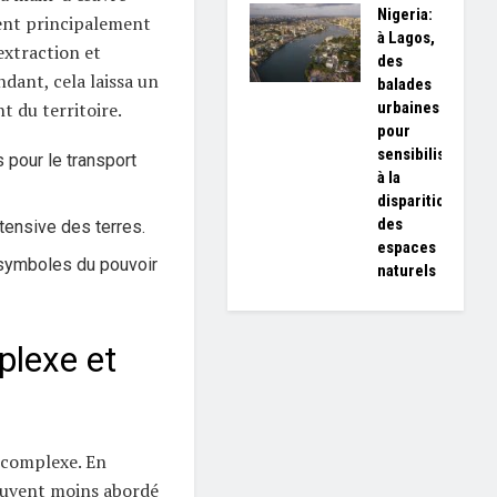
Nigeria:
ent principalement
à Lagos,
’extraction et
des
dant, cela laissa un
balades
urbaines
 du territoire.
pour
sensibiliser
 pour le transport
à la
disparition
des
ntensive des terres.
espaces
 symboles du pouvoir
naturels
lexe et
 complexe. En
souvent moins abordé