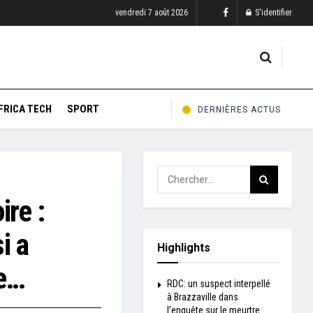
vendredi 7 août 2026
S'identifier
FRICA TECH
SPORT
DERNIÈRES ACTUS
ire :
i a
Highlights
ue…
RDC: un suspect interpellé
à Brazzaville dans
l’enquête sur le meurtre