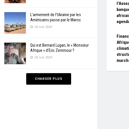
l’Asso
banque
L’armement de l’Ukraine par les
africai
Américains passe par le Maroc
agenda
24 mai 2024
Financ
Afriqu
Qui est Bernard Lugan, le « Monsieur
climat
Afrique » d’Eric Zemmour ?
struct
24 mai 2024
march
CHARGER PLUS