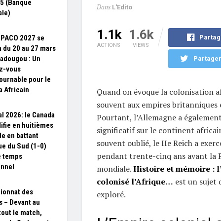
5 (Banque
Dans
L'Edito
le)
1.1k
1.6k
Partag
SPACO 2027 se
ACTIONS
VIEWS
a du 20 au 27 mars
adougou : Un
Partager
z-vous
ournable pour le
 Africain
Quand on évoque la colonisation af
souvent aux empires britanniques e
l 2026: le Canada
Pourtant, l’Allemagne a également
lifie en huitièmes
significatif sur le continent africai
le en battant
souvent oublié, le IIe Reich a exer
que du Sud (1-0)
pendant trente-cinq ans avant la 
e temps
onnel
mondiale.
Histoire et mémoire : 
colonisé l’Afrique…
est un sujet 
ionnat des
exploré.
s – Devant au
tout le match,