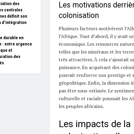
Les motivations derrièr
ciation des
s centrales
colonisation
nes définit son
 d’intégration
Plusieurs facteurs motivèrent l’Al
l’Afrique. Tout d’abord, il y avait 
e durable en
économique. Les ressources nature
e : entre urgence
ique et
telles que les minéraux et les terres
uration des
très attractives. À cela s’ajoutait 
és
puissance. En acquérant des coloni
pouvait renforcer son prestige et 
géopolitique. Enfin, la dimension i
pas être sous-estimée. Le sentimen
culturelle et raciale poussait les Al
les peuples africains.
Les impacts de la