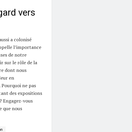
gard vers
ussi a colonisé
appelle l’importance
uses de notre
r sur le rôle de la
ère dont nous
leur en
. Pourquoi ne pas
tant des expositions
t ? Engagez-vous
le que nous
on