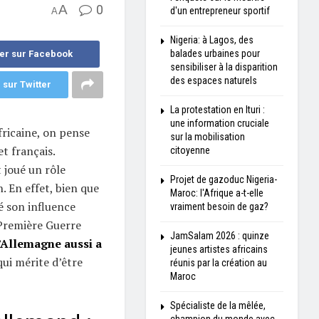
A
0
d'un entrepreneur sportif
A
Nigeria: à Lagos, des
balades urbaines pour
er sur Facebook
sensibiliser à la disparition
des espaces naturels
 sur Twitter
La protestation en Ituri :
une information cruciale
ricaine, on pense
sur la mobilisation
t français.
citoyenne
 joué un rôle
Projet de gazoduc Nigeria-
n. En effet, bien que
Maroc: l'Afrique a-t-elle
cé son influence
vraiment besoin de gaz?
Première Guerre
JamSalam 2026 : quinze
l’Allemagne aussi a
jeunes artistes africains
qui mérite d’être
réunis par la création au
Maroc
Spécialiste de la mêlée,