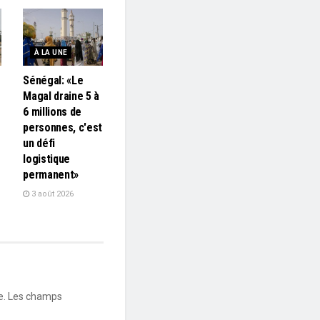
À LA UNE
Sénégal: «Le
Magal draine 5 à
6 millions de
personnes, c'est
un défi
logistique
permanent»
3 août 2026
e.
Les champs