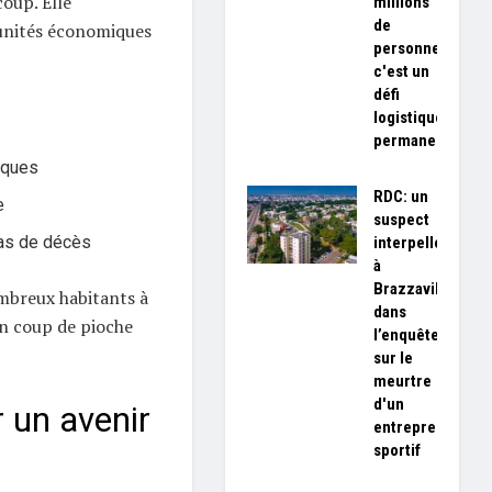
coup. Elle
millions
de
unités économiques
personnes,
c'est un
défi
logistique
permanent»
iques
RDC: un
e
suspect
cas de décès
interpellé
à
Brazzaville
mbreux habitants à
dans
in coup de pioche
l’enquête
sur le
meurtre
d'un
 un avenir
entrepreneur
sportif