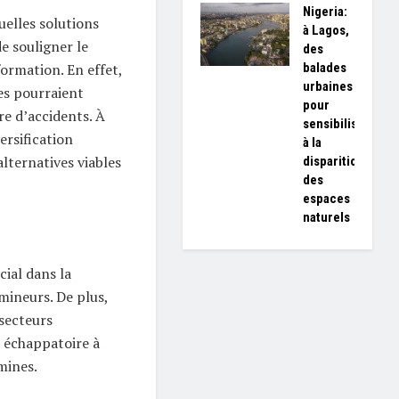
Nigeria:
uelles solutions
à Lagos,
de souligner le
des
balades
ormation. En effet,
urbaines
es pourraient
pour
e d’accidents. À
sensibiliser
ersification
à la
lternatives viables
disparition
des
espaces
naturels
ial dans la
 mineurs. De plus,
secteurs
 échappatoire à
mines.