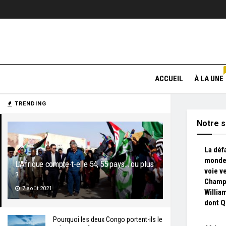
ACCUEIL
À LA UNE
TRENDING
Notre s
La déf
monde 
L’Afrique compte-t-elle 54, 55 pays… ou plus
voie v
?
Champ
7 août 2021
Willia
dont Q
Pourquoi les deux Congo portent-ils le