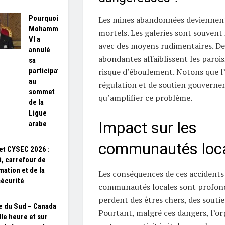
Pourquoi
Les mines abandonnées deviennent
Mohammed
mortels. Les galeries sont souvent 
VI a
avec des moyens rudimentaires. De 
annulé
abondantes affaiblissent les paroi
sa
risque d’éboulement. Notons que l
participation
au
régulation et de soutien gouvernem
sommet
qu’amplifier ce problème.
de la
Ligue
Impact sur les
arabe
communautés loc
t CYSEC 2026 :
i, carrefour de
mation et de la
Les conséquences de ces accidents 
écurité
communautés locales sont profonde
perdent des êtres chers, des souti
e du Sud – Canada
Pourtant, malgré ces dangers, l’orp
lle heure et sur