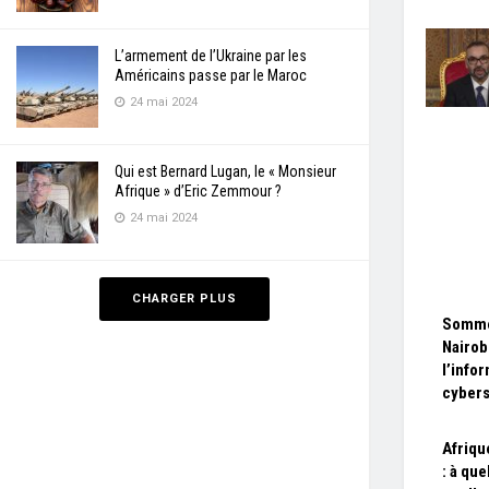
L’armement de l’Ukraine par les
Américains passe par le Maroc
24 mai 2024
Qui est Bernard Lugan, le « Monsieur
Afrique » d’Eric Zemmour ?
24 mai 2024
CHARGER PLUS
Somme
Nairob
l’infor
cybers
Afriqu
: à que