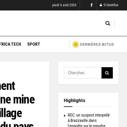
jeudi 6 août 2026
S'identifier
FRICA TECH
SPORT
DERNIÈRES ACTUS
ment
une mine
Highlights
illage
RDC: un suspect interpellé
à Brazzaville dans
 du pays
l’enquête sur le meurtre