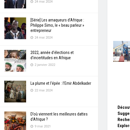
24 mai 2024
[Série] Les arnaqueurs d’Afrique :
Philippe Simo, le « beau parleur »
entrepreneur
24 mai 2024
2022, année d’élections et
d’incertitudes en Afrique
2 janvier 2022
La plume et l’épée : l’Emir Abdelkader
22 mai 2024
Décou
Sugges
D’où viennent les meilleures dattes
d’Afrique ?
Reche
Explor
9 mai 2021