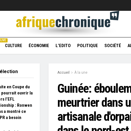
LIVE
CULTURE
ÉCONOMIE
L’EDITO
POLITIQUE
SOCIÉTÉ
A
élection
Accueil
À la une
Guinée: éboule
aite en Coupe du
pourrait ouvrir la
meurtrier dans 
ers l’EFL
ionship : Ronwen
ms a montré ce
artisanale d'orpa
PR a besoin
dans le nord-est