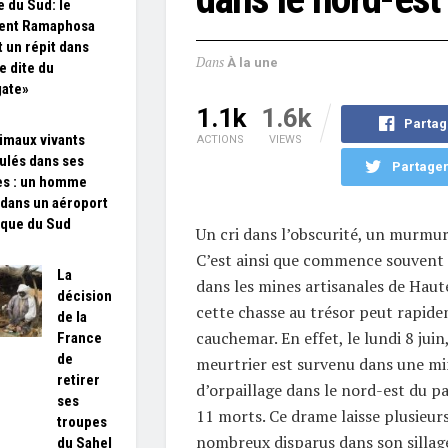
e du Sud: le
dent Ramaphosa
t un répit dans
Dans
À la une
re dite du
gate»
1.1k
1.6k
Partag
imaux vivants
ACTIONS
VIEWS
ulés dans ses
Partager
es : un homme
 dans un aéroport
ique du Sud
Un cri dans l’obscurité, un murmur
C’est ainsi que commence souvent l
La
dans les mines artisanales de Haut
décision
cette chasse au trésor peut rapid
de la
cauchemar. En effet, le lundi 8 jui
France
de
meurtrier est survenu dans une mi
retirer
d’orpaillage dans le nord-est du pa
ses
11 morts. Ce drame laisse plusieurs
troupes
nombreux disparus dans son sillag
du Sahel