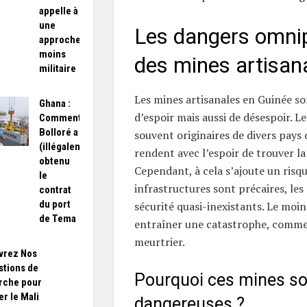
appelle à
une
Les dangers omni
approche
moins
des mines artisan
militaire
Les mines artisanales en Guinée s
Ghana :
d’espoir mais aussi de désespoir. Le
Comment
Bolloré a
souvent originaires de divers pays o
(illégalement)
rendent avec l’espoir de trouver la
obtenu
Cependant, à cela s’ajoute un risq
le
infrastructures sont précaires, les 
contrat
du port
sécurité quasi-inexistants. Le moi
de Tema
entraîner une catastrophe, comm
meurtrier.
vrez Nos
tions de
Pourquoi ces mines son
rche pour
er le Mali
dangereuses ?