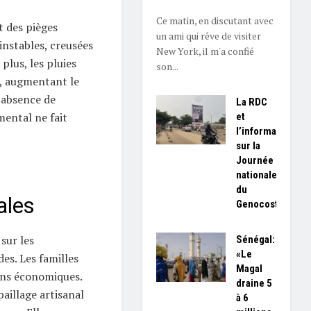
Ce matin, en discutant avec
 des pièges
un ami qui rêve de visiter
instables, creusées
New York, il m'a confié
plus, les pluies
son...
s, augmentant le
’absence de
La RDC
ental ne fait
et
l’information
sur la
Journée
nationale
du
ales
Genocost
sur les
Sénégal:
«Le
s. Les familles
Magal
ens économiques.
draine 5
aillage artisanal
à 6