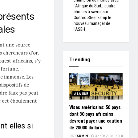
champion du monde avec
l’Afrique du Sud… quatre
choses à savoir sur
présents
Gurthrö Steenkamp le
nouveau manager de
ales
l’ASBH
ont une source
s chercheurs d’or,
Trending
uest-africains, s’y
 fortune.
ue immense. Les
dispositifs de
ndre faux pas peut
À LA UNE
e cet éboulement
Visas américains: 50 pays
dont 30 pays africains
devront payer une caution
t-elles si
de 20000 dollars
PAR
ADMIN
3 août 2026
0