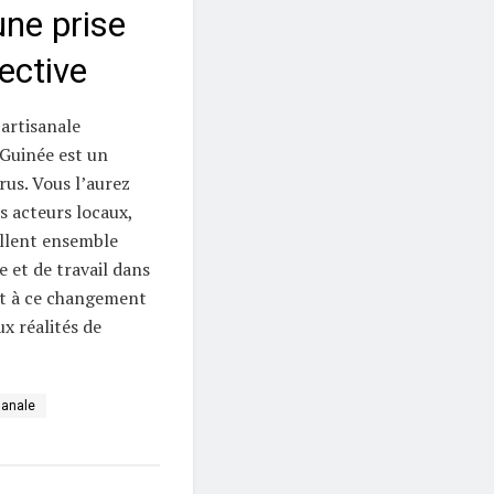
une prise
ective
artisanale
 Guinée est un
us. Vous l’aurez
es acteurs locaux,
illent ensemble
e et de travail dans
nt à ce changement
x réalités de
sanale