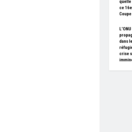
quelle
ce 16e
Coupe
L’ONU 
propag
dans l
réfugi
crise s
immin