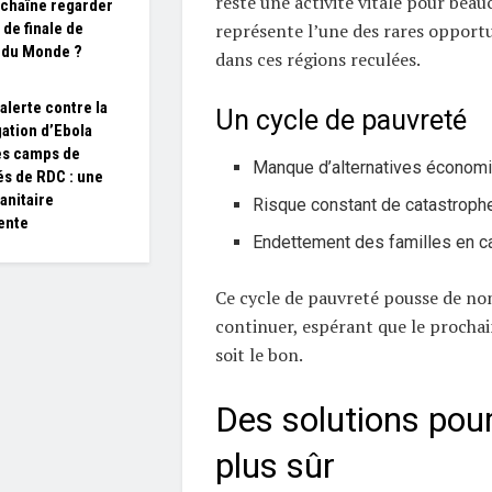
reste une activité vitale pour beau
 chaîne regarder
 de finale de
représente l’une des rares opport
 du Monde ?
dans ces régions reculées.
alerte contre la
Un cycle de pauvreté
ation d’Ebola
es camps de
Manque d’alternatives économ
és de RDC : une
anitaire
Risque constant de catastroph
ente
Endettement des familles en 
Ce cycle de pauvreté pousse de no
continuer, espérant que le procha
soit le bon.
Des solutions pour
plus sûr