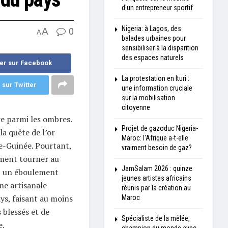
d'un entrepreneur sportif
Nigeria: à Lagos, des
A
0
A
balades urbaines pour
sensibiliser à la disparition
des espaces naturels
er sur Facebook
La protestation en Ituri :
 sur Twitter
une information cruciale
sur la mobilisation
citoyenne
e parmi les ombres.
Projet de gazoduc Nigeria-
a quête de l’or
Maroc: l'Afrique a-t-elle
e-Guinée. Pourtant,
vraiment besoin de gaz?
ement tourner au
JamSalam 2026 : quinze
n, un éboulement
jeunes artistes africains
ne artisanale
réunis par la création au
ys, faisant au moins
Maroc
 blessés et de
Spécialiste de la mêlée,
e.