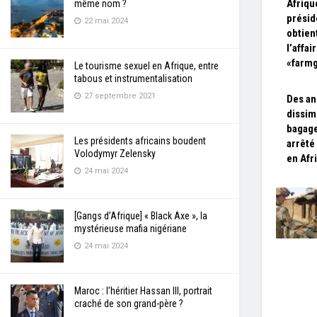
Afriqu
même nom ?
prési
22 mai 2024
obtien
l’affai
«farm
Le tourisme sexuel en Afrique, entre
tabous et instrumentalisation
27 septembre 2021
Des an
dissim
bagag
Les présidents africains boudent
arrêté
Volodymyr Zelensky
en Afr
24 mai 2024
[Gangs d’Afrique] « Black Axe », la
mystérieuse mafia nigériane
24 mai 2024
Maroc : l’héritier Hassan III, portrait
craché de son grand-père ?