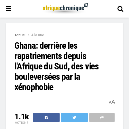
Accueil
À la une
Ghana: derrière les
rapatriements depuis
l'Afrique du Sud, des vies
bouleversées par la
xénophobie
A
A
1.1k
ACTIONS