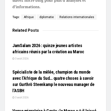
suivez notre blog pour plus d’analyses et
d’informations.
Tags:
Afrique
diplomatie
Relations internationales
Related
Posts
L'EDITO
JamSalam 2026 : quinze jeunes artistes
africains réunis par la création au Maroc
3 août 2026
L'EDITO
Spécialiste de la mêlée, champion du monde
avec l’Afrique du Sud… quatre choses à savoir
sur Gurthrö Steenkamp le nouveau manager de
l’ASBH
3 août 2026
L'EDITO
Vague migratoire à Ceuta : le Maroc a-t-il laissé