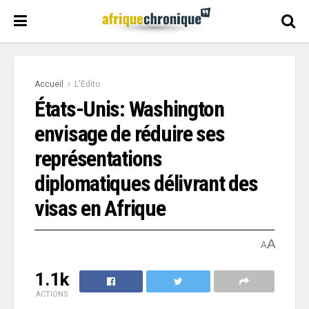
Accueil
L'Edito
États-Unis: Washington
envisage de réduire ses
représentations
diplomatiques délivrant des
visas en Afrique
A
A
1.1k
ACTIONS