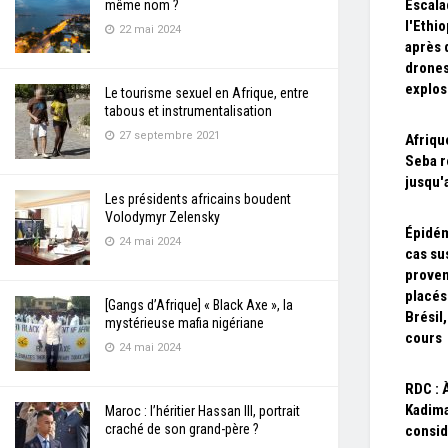
Escala
même nom ?
l'Ethi
22 mai 2024
après 
drones
explos
Le tourisme sexuel en Afrique, entre
tabous et instrumentalisation
27 septembre 2021
Afriqu
Seba r
jusqu'a
Les présidents africains boudent
Volodymyr Zelensky
Épidém
24 mai 2024
cas su
proven
placés
[Gangs d’Afrique] « Black Axe », la
Brésil
mystérieuse mafia nigériane
cours
24 mai 2024
RDC : 
Kadima
Maroc : l’héritier Hassan III, portrait
craché de son grand-père ?
consid