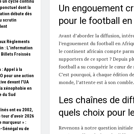
un cycle continu
Un engouement cr
 ponctuel dont la
ation débute dès
pour le football en
du scrutin
dent
Avant d’aborder la diffusion, inté
aux Règlements
l’engouement du football en Afriq
in : L’information
le continent africain compte parmi
 Billets Froissés
supporters de ce sport ? Depuis pl
football a su conquérir le cœur de m
 : Appel à la
C’est pourquoi, à chaque édition d
 pour une action
monde, l’attente est à son comble.
tive devant l'UA
 la xénophobie en
e du Sud
Les chaînes de dif
aînés ont eu 2002,
quels choix pour l
e tour d’avoir 2026
 marqueur » :
Revenons à notre question initiale
-Sénégal vu de