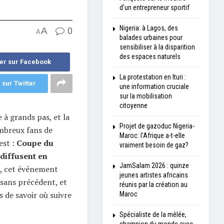
d'un entrepreneur sportif
Nigeria: à Lagos, des
A
0
A
balades urbaines pour
sensibiliser à la disparition
des espaces naturels
er sur Facebook
La protestation en Ituri :
 sur Twitter
une information cruciale
sur la mobilisation
citoyenne
à grands pas, et la
Projet de gazoduc Nigeria-
ombreux fans de
Maroc: l'Afrique a-t-elle
est :
Coupe du
vraiment besoin de gaz?
diffusent en
JamSalam 2026 : quinze
, cet événement
jeunes artistes africains
sans précédent, et
réunis par la création au
 de savoir où suivre
Maroc
Spécialiste de la mêlée,