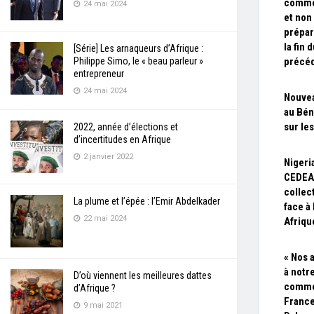
comme 
24 mai 2024
et non
prépar
la fin 
[Série] Les arnaqueurs d’Afrique :
Philippe Simo, le « beau parleur »
précé
entrepreneur
24 mai 2024
Nouve
au Bén
sur les
2022, année d’élections et
d’incertitudes en Afrique
2 janvier 2022
Nigeria
CEDEAO
collec
La plume et l’épée : l’Emir Abdelkader
face à
22 mai 2024
Afriqu
« Nos 
à notr
D’où viennent les meilleures dattes
comme
d’Afrique ?
France
9 mai 2021