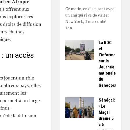
ent en Afrique
Ce matin, en discutant avec
 s’offrent aux
un ami qui rêve de visiter
ons explorer ces
New York, il m'a confié
s droits de diffusion
son...
urs chaînes,
ique.
La RDC
et
 : un accès
l’information
sur la
Journée
nationale
es jouent un rôle
du
nombreux pays, elles
Genocost
tuitement les
 permet à un large
Sénégal:
«Le
frais
Magal
té de la diffusion
draine 5
à 6