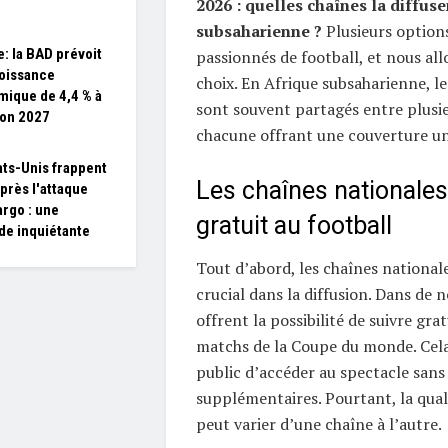
2026 : quelles chaînes la diffus
subsaharienne ?
Plusieurs options
e: la BAD prévoit
passionnés de football, et nous all
oissance
choix. En Afrique subsaharienne, le
ique de 4,4 % à
sont souvent partagés entre plusie
zon 2027
chacune offrant une couverture un
ats-Unis frappent
Les chaînes nationales
après l'attaque
argo : une
gratuit au football
de inquiétante
Tout d’abord, les chaînes national
crucial dans la diffusion. Dans de 
offrent la possibilité de suivre gra
matchs de la Coupe du monde. Cela
public d’accéder au spectacle sans 
supplémentaires. Pourtant, la quali
peut varier d’une chaîne à l’autre.