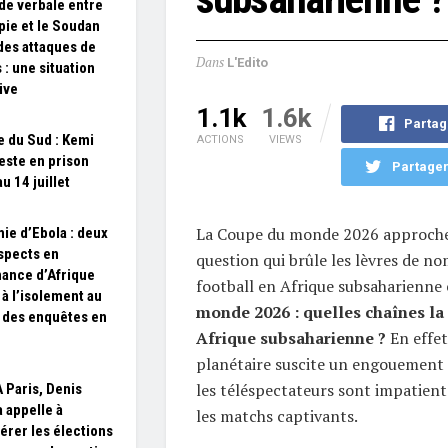
de verbale entre
opie et le Soudan
des attaques de
Dans
L'Edito
 : une situation
ive
1.1k
1.6k
Partag
e du Sud : Kemi
ACTIONS
VIEWS
este en prison
Partager
u 14 juillet
La Coupe du monde 2026 approche 
ie d’Ebola : deux
spects en
question qui brûle les lèvres de n
ance d’Afrique
football en Afrique subsaharienne 
 à l’isolement au
monde 2026 : quelles chaînes la 
, des enquêtes en
Afrique subsaharienne ?
En effet
planétaire suscite un engouement 
les téléspectateurs sont impatients
À Paris, Denis
 appelle à
les matchs captivants.
érer les élections