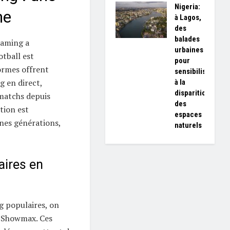
Nigeria:
ne
à Lagos,
des
balades
eaming a
urbaines
otball est
pour
rmes offrent
sensibiliser
g en direct,
à la
disparition
 matchs depuis
des
tion est
espaces
unes générations,
naturels
aires en
g populaires, on
 Showmax. Ces