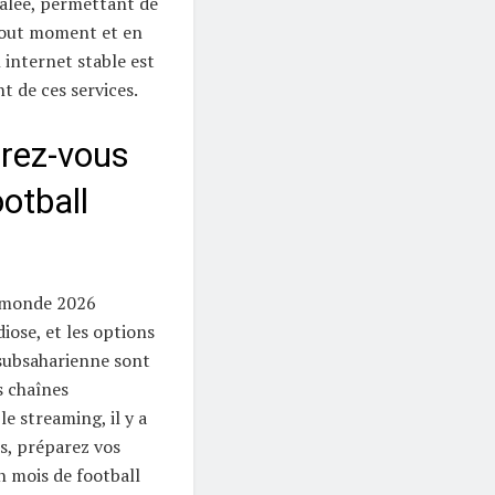
égalée, permettant de
tout moment et en
 internet stable est
t de ces services.
arez-vous
otball
u monde 2026
ose, et les options
 subsaharienne sont
s chaînes
le streaming, il y a
s, préparez vos
n mois de football