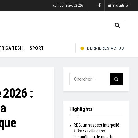
samedi 8 août 2026
S'identifier
FRICA TECH
SPORT
DERNIÈRES ACTUS
 2026 :
la
Highlights
ique
RDC: un suspect interpellé
à Brazzaville dans
l’enquête sur le meurtre