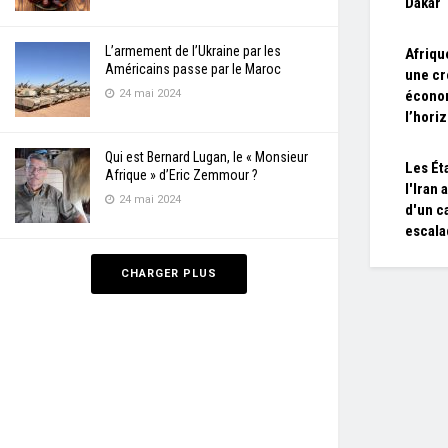
Dakar
L’armement de l’Ukraine par les
Afriqu
Américains passe par le Maroc
une cr
24 mai 2024
économ
l’hori
Qui est Bernard Lugan, le « Monsieur
Les Ét
Afrique » d’Eric Zemmour ?
l'Iran 
24 mai 2024
d'un c
escala
CHARGER PLUS