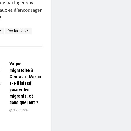
 de partager vos
iaux et d’encourager
!
e
football 2026
L'EDITO
Vague
n
migratoire à
Ceuta : le Maroc
…
a-t-il laissé
passer les
migrants, et
dans quel but ?
3 août 2026