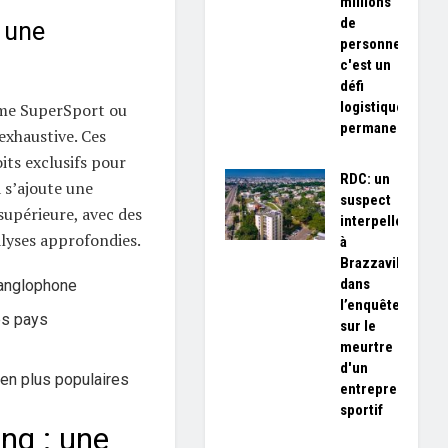
millions
de
 une
personnes,
c'est un
défi
logistique
mme SuperSport ou
permanent»
xhaustive. Ces
its exclusifs pour
RDC: un
 s’ajoute une
suspect
supérieure, avec des
interpellé
lyses approfondies.
à
Brazzaville
dans
 anglophone
l’enquête
les pays
sur le
meurtre
d'un
 en plus populaires
entrepreneur
sportif
ng : une