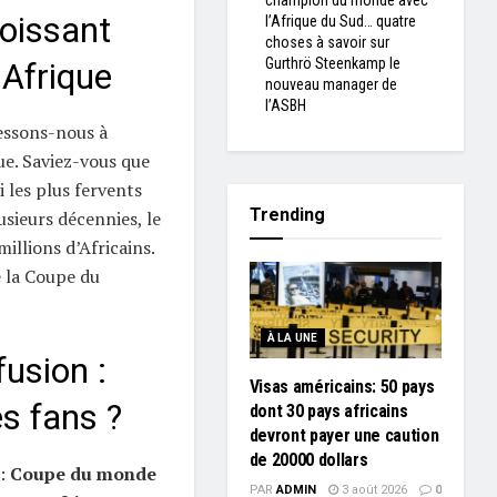
champion du monde avec
oissant
l’Afrique du Sud… quatre
choses à savoir sur
Gurthrö Steenkamp le
 Afrique
nouveau manager de
l’ASBH
ressons-nous à
ue. Saviez-vous que
 les plus fervents
Trending
usieurs décennies, le
illions d’Africains.
e la Coupe du
À LA UNE
fusion :
Visas américains: 50 pays
es fans ?
dont 30 pays africains
devront payer une caution
de 20000 dollars
 :
Coupe du monde
PAR
ADMIN
3 août 2026
0