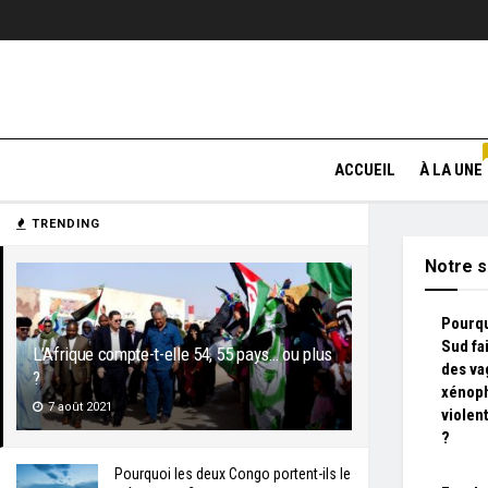
ACCUEIL
À LA UNE
TRENDING
Notre s
Pourqu
Sud fai
L’Afrique compte-t-elle 54, 55 pays… ou plus
des va
?
xénoph
7 août 2021
violen
?
Pourquoi les deux Congo portent-ils le