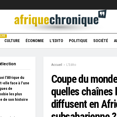
LIVE
CULTURE
ÉCONOMIE
L’EDITO
POLITIQUE
SOCIÉTÉ
A
élection
Accueil
L'Edito
Coupe du monde
oi l'Afrique du
t-elle face à l'une
quelles chaînes 
gues de
obie les plus
te de son histoire
diffusent en Afr
subsaharienne ?