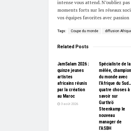
intense vous attend. N’oubliez pas
moments forts sur les réseaux soc
vos équipes favorites avec passion 
Tags:
Coupe du monde
diffusion Afriqu
Related
Posts
L'EDITO
L'EDITO
JamSalam 2026 :
Spécialiste de la
quinze jeunes
mêlée, champio
artistes
du monde avec
africains réunis
l’Afrique du Sud
par la création
quatre choses à
au Maroc
savoir sur
Gurthrö
3 août 2026
Steenkamp le
nouveau
manager de
l’ASBH