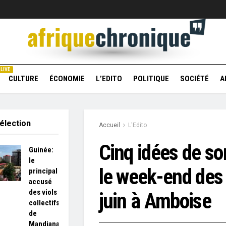
LIVE
CULTURE
ÉCONOMIE
L’EDITO
POLITIQUE
SOCIÉTÉ
A
élection
Accueil
L'Edito
Cinq idées de so
Guinée:
le
le week-end des 
principal
accusé
des viols
juin à Amboise
collectifs
de
Mandiana