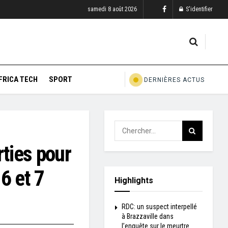
samedi 8 août 2026
S'identifier
FRICA TECH
SPORT
DERNIÈRES ACTUS
rties pour
6 et 7
Highlights
RDC: un suspect interpellé
à Brazzaville dans
l’enquête sur le meurtre