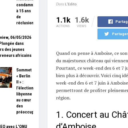
Dans
L'Edito
condamné
à 15 ans
de
1.1k
1.6k
Partag
réclusion
ACTIONS
VIEWS
Partager
rview, 06/05/2026
Plongée dans
ers des jeunes
Quand on pense à Amboise, ce sont
reneurs africains
du majestueux château qui viennent 
Pourtant, ce week-end des 6 et 7 ju
Sommet
bien plus à découvrir. Voici cinq id
« Berlin
II » :
week-end des 6 et 7 juin à Amboise
l’élection
permettront de profiter pleinemen
libyenne
région.
au cœur
des
1. Concert au Châ
préoccupations
d’Amboise
SEO avec L'ONU