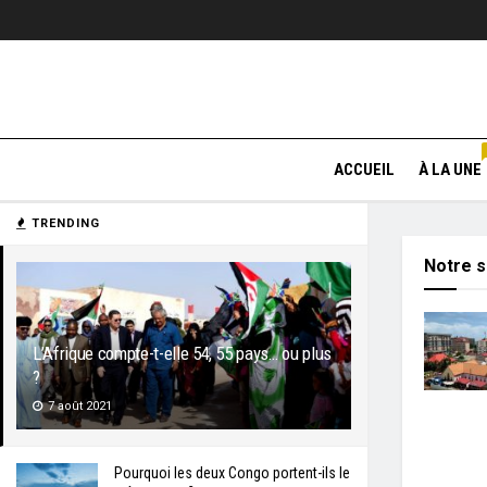
ACCUEIL
À LA UNE
TRENDING
Notre s
L’Afrique compte-t-elle 54, 55 pays… ou plus
?
7 août 2021
Pourquoi les deux Congo portent-ils le