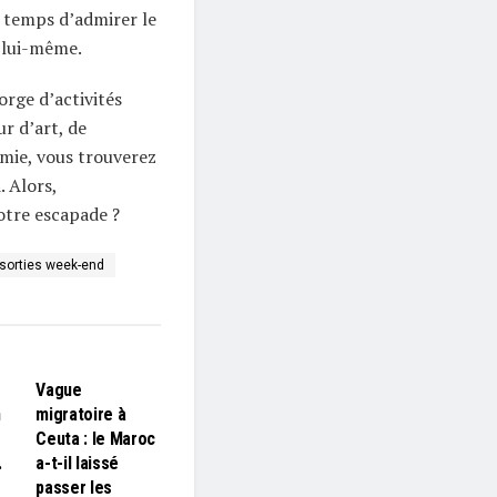
e temps d’admirer le
 lui-même.
rge d’activités
r d’art, de
mie, vous trouverez
. Alors,
otre escapade ?
sorties week-end
L'EDITO
Vague
n
migratoire à
Ceuta : le Maroc
…
a-t-il laissé
passer les