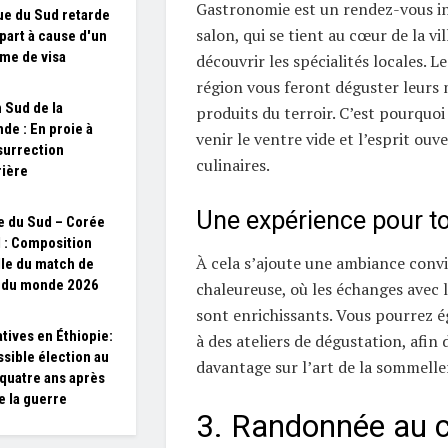
Gastronomie est un rendez-vous i
que du Sud retarde
salon, qui se tient au cœur de la vi
part à cause d'un
me de visa
découvrir les spécialités locales. L
région vous feront déguster leurs 
 Sud de la
produits du terroir. C’est pourquoi 
nde : En proie à
venir le ventre vide et l’esprit ou
surrection
culinaires.
ière
Une expérience pour t
e du Sud – Corée
 : Composition
À cela s’ajoute une ambiance convi
elle du match de
 du monde 2026
chaleureuse, où les échanges avec 
sont enrichissants. Vous pourrez 
atives en Éthiopie:
à des ateliers de dégustation, afin
ssible élection au
davantage sur l’art de la sommeller
 quatre ans après
de la guerre
3. Randonnée au c