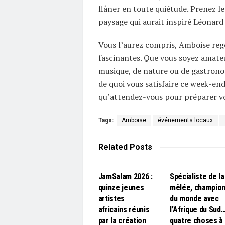
flâner en toute quiétude. Prenez l
paysage qui aurait inspiré Léonard
Vous l’aurez compris, Amboise rego
fascinantes. Que vous soyez amateu
musique, de nature ou de gastrono
de quoi vous satisfaire ce week-end
qu’attendez-vous pour préparer v
Tags:
Amboise
événements locaux
Related
Posts
L'EDITO
L'EDITO
JamSalam 2026 :
Spécialiste de la
quinze jeunes
mêlée, champio
artistes
du monde avec
africains réunis
l’Afrique du Sud
par la création
quatre choses à