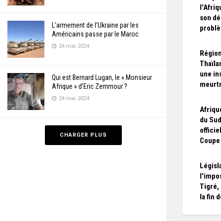
l'Afri
son dé
L’armement de l’Ukraine par les
problè
Américains passe par le Maroc
24 mai 2024
Région
Thaïla
une in
Qui est Bernard Lugan, le « Monsieur
meurtr
Afrique » d’Eric Zemmour ?
24 mai 2024
Afriqu
du Sud
offici
CHARGER PLUS
Coupe
Législ
l'impo
Tigré,
la fin 