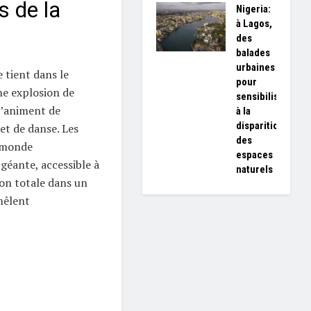
s de la
Nigeria:
à Lagos,
des
balades
urbaines
e tient dans le
pour
ne explosion de
sensibiliser
 s’animent de
à la
disparition
 et de danse. Les
des
u monde
espaces
géante, accessible à
naturels
ion totale dans un
 mêlent