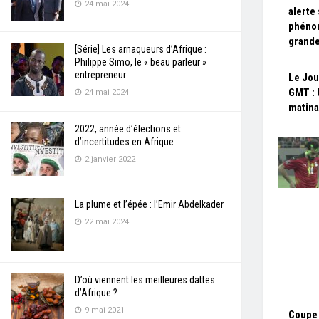
24 mai 2024
alerte
phénom
grand
[Série] Les arnaqueurs d’Afrique :
Philippe Simo, le « beau parleur »
entrepreneur
Le Jou
GMT : 
24 mai 2024
matina
2022, année d’élections et
d’incertitudes en Afrique
2 janvier 2022
La plume et l’épée : l’Emir Abdelkader
22 mai 2024
D’où viennent les meilleures dattes
d’Afrique ?
9 mai 2021
Coupe 