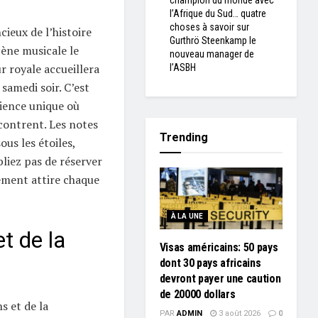
champion du monde avec
l’Afrique du Sud… quatre
choses à savoir sur
ieux de l’histoire
Gurthrö Steenkamp le
ène musicale le
nouveau manager de
r royale accueillera
l’ASBH
samedi soir. C’est
rience unique où
ncontrent. Les notes
Trending
us les étoiles,
iez pas de réserver
nement attire chaque
À LA UNE
t de la
Visas américains: 50 pays
dont 30 pays africains
devront payer une caution
de 20000 dollars
s et de la
PAR
ADMIN
3 août 2026
0