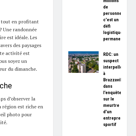
millions
de
personnes,
c'est un
 tout en profitant
défi
n ? Une randonnée
logistique
ire est idéale. Les
permanent»
ravers des paysages
e activité est
RDC: un
vous soyez un
suspect
interpellé
eur du dimanche.
à
Brazzaville
rche
dans
l’enquête
mps d’observer la
sur le
meurtre
la région est riche en
d'un
reil photo pour
entrepreneur
ité.
sportif