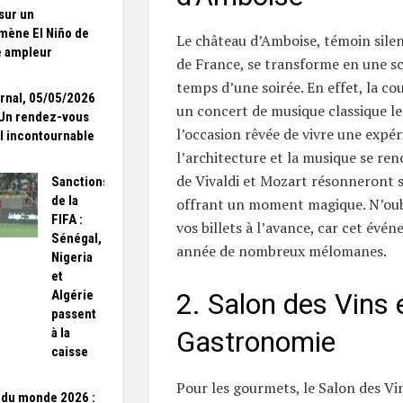
 sur un
ène El Niño de
Le château d’Amboise, témoin silenc
e ampleur
de France, se transforme en une sc
temps d’une soirée. En effet, la cou
rnal, 05/05/2026
un concert de musique classique le 
Un rendez-vous
l’occasion rêvée de vivre une expé
l incontournable
l’architecture et la musique se re
de Vivaldi et Mozart résonneront so
Sanctions
de la
offrant un moment magique. N’oubl
FIFA :
vos billets à l’avance, car cet évé
Sénégal,
année de nombreux mélomanes.
Nigeria
et
Algérie
2. Salon des Vins e
passent
à la
Gastronomie
caisse
Pour les gourmets, le Salon des Vin
du monde 2026 :