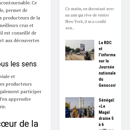
ncontournable. Ce
Ce matin, en discutant avec
lle, permet de
un ami qui rêve de visiter
es producteurs de la
New York, il m'a confié
meilleurs crus et
son...
il est conseillé de
vert aux découvertes
La RDC
et
l’information
sur la
ous les sens
Journée
nationale
viale et
du
les producteurs
Genocost
également participer
 d’en apprendre
Sénégal:
ie.
«Le
Magal
draine 5
œur de la
à 6