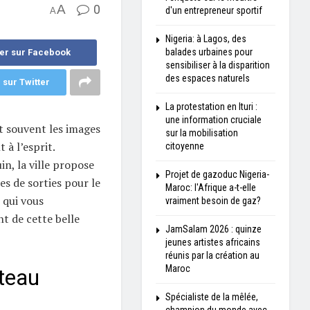
A
0
d'un entrepreneur sportif
A
Nigeria: à Lagos, des
balades urbaines pour
er sur Facebook
sensibiliser à la disparition
des espaces naturels
 sur Twitter
La protestation en Ituri :
une information cruciale
 souvent les images
sur la mobilisation
à l’esprit.
citoyenne
in, la ville propose
Projet de gazoduc Nigeria-
ées de sorties pour le
Maroc: l'Afrique a-t-elle
 qui vous
vraiment besoin de gaz?
t de cette belle
JamSalam 2026 : quinze
jeunes artistes africains
réunis par la création au
Maroc
teau
Spécialiste de la mêlée,