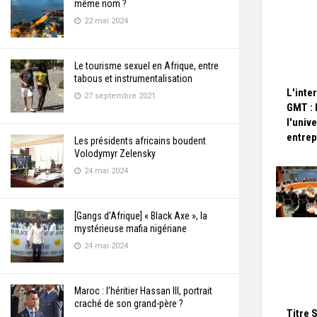
même nom ?
22 mai 2024
Le tourisme sexuel en Afrique, entre
tabous et instrumentalisation
L'inte
27 septembre 2021
GMT : 
l'univ
entrep
Les présidents africains boudent
Volodymyr Zelensky
24 mai 2024
[Gangs d’Afrique] « Black Axe », la
mystérieuse mafia nigériane
24 mai 2024
Maroc : l’héritier Hassan III, portrait
craché de son grand-père ?
Titre 