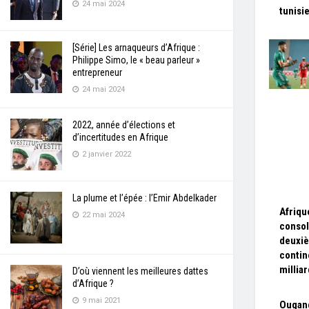
24 mai 2024
tunisi
[Série] Les arnaqueurs d’Afrique :
Philippe Simo, le « beau parleur »
entrepreneur
24 mai 2024
2022, année d’élections et
d’incertitudes en Afrique
2 janvier 2022
La plume et l’épée : l’Emir Abdelkader
Afriqu
22 mai 2024
consol
deuxiè
contin
milliar
D’où viennent les meilleures dattes
d’Afrique ?
9 mai 2021
Ougand