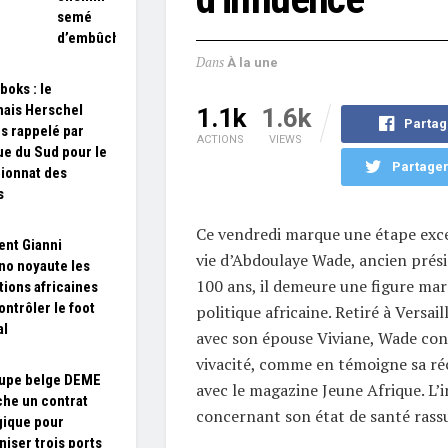
semé
d’embûches
Dans
À la une
boks : le
ais Herschel
1.1k
1.6k
Partag
es rappelé par
ACTIONS
VIEWS
que du Sud pour le
Partager
ionnat des
s
Ce vendredi marque une étape exce
nt Gianni
vie d’Abdoulaye Wade, ancien prési
ino noyaute les
100 ans, il demeure une figure mar
tions africaines
ontrôler le foot
politique africaine. Retiré à Versail
al
avec son épouse Viviane, Wade con
vivacité, comme en témoigne sa r
oupe belge DEME
avec le magazine Jeune Afrique. L’
he un contrat
concernant son état de santé rassu
gique pour
iser trois ports