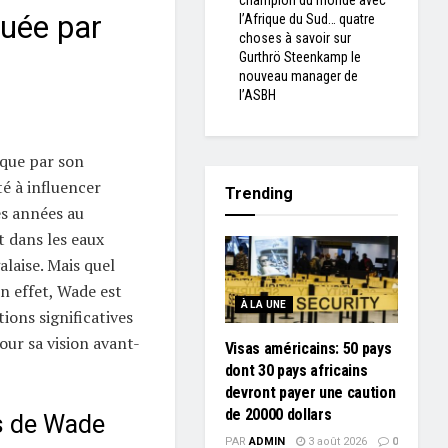
champion du monde avec
tuée par
l’Afrique du Sud… quatre
choses à savoir sur
Gurthrö Steenkamp le
nouveau manager de
l’ASBH
que par son
é à influencer
Trending
es années au
t dans les eaux
laise. Mais quel
 En effet, Wade est
À LA UNE
ions significatives
ur sa vision avant-
Visas américains: 50 pays
dont 30 pays africains
devront payer une caution
de 20000 dollars
es de Wade
PAR
ADMIN
3 août 2026
0