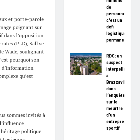
millions
de
personnes,
aux et porte-parole
c'est un
gnage poignant sur
défi
logistique
if dans l’opposition
permanent»
rates (PLD), Sall se
de Wade, soulignant
RDC: un
 C’est pourquoi son
suspect
e d’information
interpellé
omplexe qu’est
à
Brazzaville
dans
l’enquête
sur le
meurtre
ous sommes invités à
d'un
entrepreneur
l’influence
sportif
éritage politique
? Les jeunes