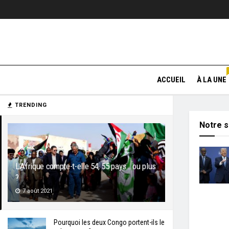
ACCUEIL
À LA UNE
TRENDING
Notre s
L’Afrique compte-t-elle 54, 55 pays… ou plus
?
7 août 2021
Pourquoi les deux Congo portent-ils le