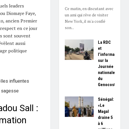
uels leaders
Ce matin, en discutant avec
rou Diomaye Faye,
un ami qui rêve de visiter
o, ancien Premier
New York, il m'a confié
son...
 respect en ce jour
es sont souvent
La RDC
évèlent aussi
et
age politique
l’information
sur la
Journée
nationale
du
lles influentes
Genocost
e sagesse
Sénégal:
ou Sall :
«Le
Magal
rmation
draine 5
à 6