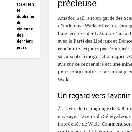
précieuse
racontent
le
déchaînement
Amadou Sall, ancien garde des Sce
de
d’Abdoulaye Wade, offre un témoi
violence
l’ancien président. Aujourd’hui act
des
avec le Parti des Libéraux et Démoc
derniers
jours
remémore les jours passés auprès 
sa capacité à diriger et à inspirer.
avis sur ce centenaire est une min
pour comprendre le personnage c
Wade.
Un regard vers l’avenir
À travers le témoignage de Sall, n
envisager l’avenir du Sénégal sous 
imprégnée de Wade. Comment son h
continuera-t-il à façonner le pays 