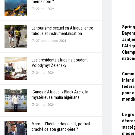
même nom ?
22 mai 2024
Spring
Le tourisme sexuel en Afrique, entre
Bayonn
tabous et instrumentalisation
Jantji
27 septembre 2021
l’Afri
Champ
nation
Les présidents africains boudent
Volodymyr Zelensky
24 mai 2024
Comme
Infant
fédéra
[Gangs d’Afrique] « Black Axe », la
pour c
mystérieuse mafia nigériane
mondi
24 mai 2024
Le gr
décroc
Maroc : l’héritier Hassan III, portrait
straté
craché de son grand-père ?
modern