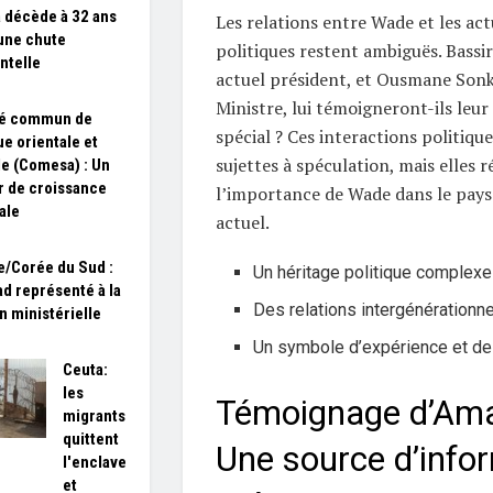
 décède à 32 ans
Les relations entre Wade et les act
une chute
politiques restent ambiguës. Bassi
ntelle
actuel président, et Ousmane Sonk
Ministre, lui témoigneront-ils leur
é commun de
spécial ? Ces interactions politiqu
ue orientale et
sujettes à spéculation, mais elles r
le (Comesa) : Un
 de croissance
l’importance de Wade dans le pays
ale
actuel.
e/Corée du Sud :
Un héritage politique complexe
ad représenté à la
Des relations intergénérationne
n ministérielle
Un symbole d’expérience et d
Ceuta:
les
Témoignage d’Amad
migrants
quittent
Une source d’info
l'enclave
et