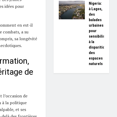
Nigeria:
es idées pour
à Lagos,
des
balades
comment en est-il
urbaines
pour
e combats, a su
sensibiliser
ompris, sa longévité
à la
necdotiques.
disparition
des
espaces
ormation,
naturels
éritage de
t l’occasion de
 à la politique
lpable, et ses
delà des frontières