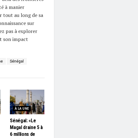
té à manier
r tout au long de sa
onnaissance sur
ez pas à explorer
t son impact
ne
Sénégal
À LA UNE
Sénégal: «Le
Magal draine 5 à
6 millions de