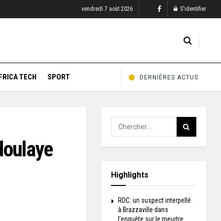
vendredi 7 août 2026
S'identifier
FRICA TECH
SPORT
DERNIÈRES ACTUS
doulaye
Highlights
RDC: un suspect interpellé
à Brazzaville dans
l’enquête sur le meurtre