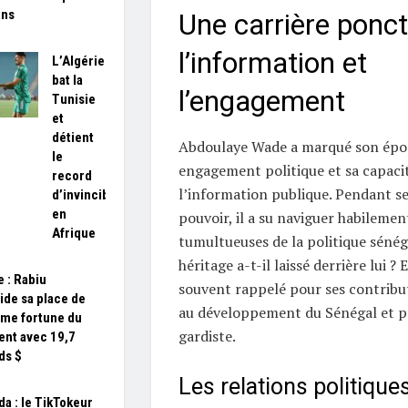
ens
Une carrière ponc
l’information et
L’Algérie
bat la
l’engagement
Tunisie
et
détient
Abdoulaye Wade a marqué son épo
le
engagement politique et sa capacit
record
l’information publique. Pendant s
d’invincibilité
en
pouvoir, il a su naviguer habilemen
Afrique
tumultueuses de la politique sénéga
héritage a-t-il laissé derrière lui ?
e : Rabiu
souvent rappelé pour ses contribut
ide sa place de
au développement du Sénégal et po
me fortune du
gardiste.
ent avec 19,7
ds $
Les relations politiqu
a : le TikTokeur