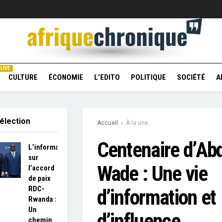
LIVE
CULTURE
ÉCONOMIE
L’EDITO
POLITIQUE
SOCIÉTÉ
A
élection
Accueil
À la une
Centenaire d’Ab
L’information
sur
Wade : Une vie
l’accord
de paix
RDC-
d’information et
Rwanda :
Un
d’influence
chemin