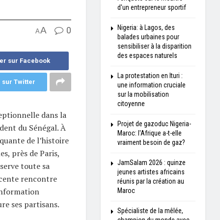
d'un entrepreneur sportif
Nigeria: à Lagos, des
A
0
A
balades urbaines pour
sensibiliser à la disparition
des espaces naturels
er sur Facebook
La protestation en Ituri :
 sur Twitter
une information cruciale
sur la mobilisation
citoyenne
ptionnelle dans la
Projet de gazoduc Nigeria-
dent du Sénégal. À
Maroc: l'Afrique a-t-elle
quante de l’histoire
vraiment besoin de gaz?
les, près de Paris,
JamSalam 2026 : quinze
serve toute sa
jeunes artistes africains
écente rencontre
réunis par la création au
information
Maroc
re ses partisans.
Spécialiste de la mêlée,