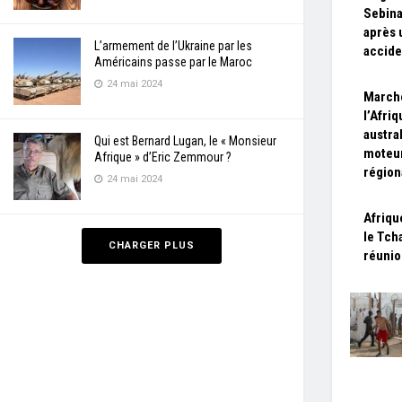
Sebina
après 
L’armement de l’Ukraine par les
accide
Américains passe par le Maroc
24 mai 2024
March
l’Afriq
austra
Qui est Bernard Lugan, le « Monsieur
moteur
Afrique » d’Eric Zemmour ?
région
24 mai 2024
Afriqu
le Tch
CHARGER PLUS
réunio