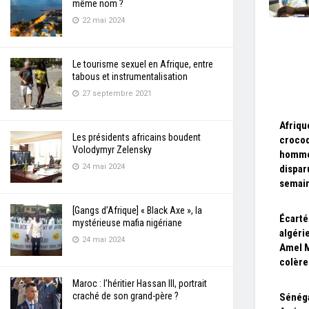
même nom ?
22 mai 2024
Le tourisme sexuel en Afrique, entre
tabous et instrumentalisation
27 septembre 2021
Afriqu
Les présidents africains boudent
crocod
Volodymyr Zelensky
homme 
24 mai 2024
dispar
semai
[Gangs d’Afrique] « Black Axe », la
Écarté
mystérieuse mafia nigériane
algéri
24 mai 2024
Amel M
colère
Maroc : l’héritier Hassan III, portrait
craché de son grand-père ?
Sénéga