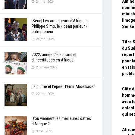
Amino
24 mai 2024
nommé
minist
limog
[Série] Les arnaqueurs d’Afrique :
Philippe Simo, le « beau parleur »
Sonko
entrepreneur
24 mai 2024
Titre 
du Sud
report
2022, année d’élections et
d’incertitudes en Afrique
pour l
en rai
2 janvier 2022
problè
La plume et l’épée : l’Emir Abdelkader
Côte d’
22 mai 2024
homme
avec l
enfant
qui se
D’où viennent les meilleures dattes
d’Afrique ?
Afriqu
9 mai 2021