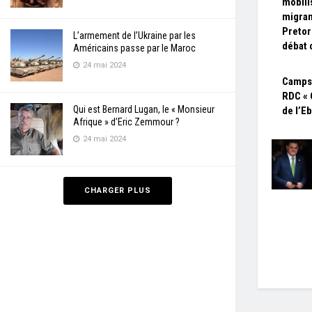
mobili
migran
Pretor
L’armement de l’Ukraine par les
débat 
Américains passe par le Maroc
24 mai 2024
Camps
RDC « 
Qui est Bernard Lugan, le « Monsieur
de l’Eb
Afrique » d’Eric Zemmour ?
24 mai 2024
CHARGER PLUS