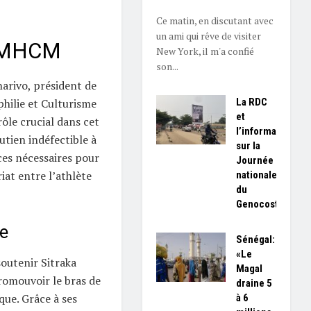
Ce matin, en discutant avec
un ami qui rêve de visiter
 FMHCM
New York, il m'a confié
son...
arivo, président de
La RDC
hilie et Culturisme
et
ôle crucial dans cet
l’information
tien indéfectible à
sur la
rces nécessaires pour
Journée
iat entre l’athlète
nationale
du
Genocost
e
Sénégal:
«Le
outenir Sitraka
Magal
promouvoir le bras de
draine 5
que. Grâce à ses
à 6