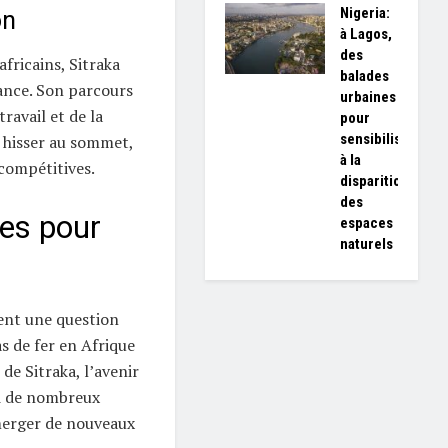
Nigeria:
on
à Lagos,
des
fricains, Sitraka
balades
rance. Son parcours
urbaines
ravail et de la
pour
sensibiliser
e hisser au sommet,
à la
 compétitives.
disparition
des
ves pour
espaces
naturels
ent une question
as de fer en Afrique
de Sitraka, l’avenir
i de nombreux
merger de nouveaux