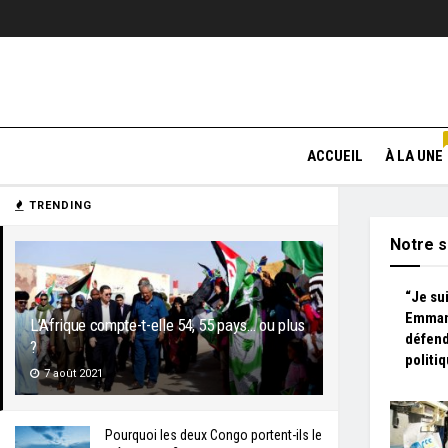
ACCUEIL
À LA UNE
TRENDING
Notre s
“Je sui
Emman
L’Afrique compte-t-elle 54, 55 pays… ou plus
défend
?
politi
7 août 2021
Pourquoi les deux Congo portent-ils le