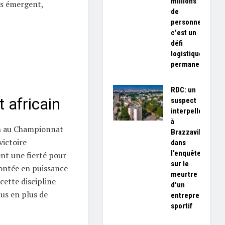
millions
ts émergent,
de
personnes,
c'est un
défi
logistique
permanent»
RDC: un
 africain
suspect
interpellé
à
an au Championnat
Brazzaville
victoire
dans
l’enquête
nt une fierté pour
sur le
ontée en puissance
meurtre
 cette discipline
d'un
lus en plus de
entrepreneur
sportif