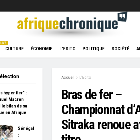
LIVE
CULTURE
ÉCONOMIE
L’EDITO
POLITIQUE
SOCIÉTÉ
A
élection
Accueil
L'Edito
Bras de fer –
s hyper fier” :
uel Macron
Championnat d’A
 le bilan de sa
que en Afrique
Sitraka renoue a
Sénégal
titre
: