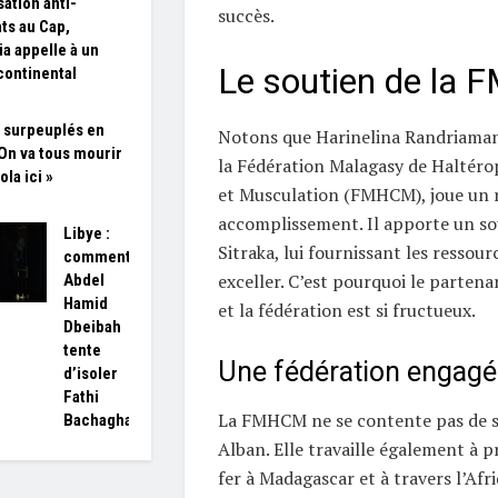
sation anti-
succès.
ts au Cap,
ia appelle à un
Le soutien de la
continental
 surpeuplés en
Notons que Harinelina Randriaman
On va tous mourir
la Fédération Malagasy de Haltérop
ola ici »
et Musculation (FMHCM), joue un r
accomplissement. Il apporte un sou
Libye :
Sitraka, lui fournissant les ressou
comment
exceller. C’est pourquoi le partenar
Abdel
Hamid
et la fédération est si fructueux.
Dbeibah
tente
Une fédération engagé
d’isoler
Fathi
La FMHCM ne se contente pas de s
Bachagha
Alban. Elle travaille également à 
fer à Madagascar et à travers l’Afri