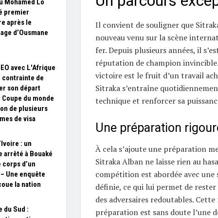
Un parcours excep
u Mohamed Lô
 premier
re après le
Il convient de souligner que Sitrak
eage d’Ousmane
nouveau venu sur la scène internat
fer. Depuis plusieurs années, il s’e
réputation de champion invincible
SEO avec L'Afrique
victoire est le fruit d’un travail ac
 contrainte de
Sitraka s’entraîne quotidiennement
er son départ
a Coupe du monde
technique et renforcer sa puissanc
son de plusieurs
mes de visa
Une préparation rigou
Ivoire : un
À cela s’ajoute une préparation men
 arrêté à Bouaké
Sitraka Alban ne laisse rien au has
e corps d’un
compétition est abordée avec une s
 – Une enquête
coue la nation
définie, ce qui lui permet de reste
des adversaires redoutables. Cette 
e du Sud :
préparation est sans doute l’une d