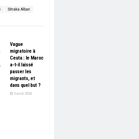
e
Sitraka Alban
L'EDITO
Vague
n
migratoire à
Ceuta : le Maroc
…
a-t-il laissé
passer les
migrants, et
dans quel but ?
3 août 2026