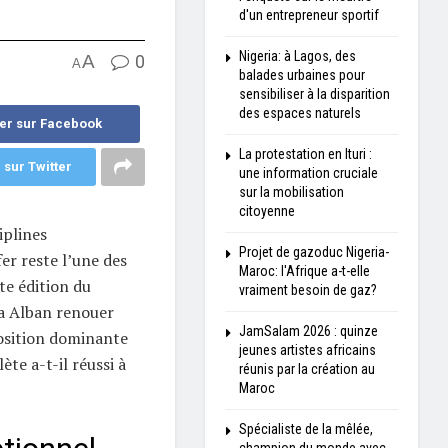
d'un entrepreneur sportif
Nigeria: à Lagos, des
A
0
A
balades urbaines pour
sensibiliser à la disparition
des espaces naturels
er sur Facebook
La protestation en Ituri :
 sur Twitter
une information cruciale
sur la mobilisation
citoyenne
iplines
Projet de gazoduc Nigeria-
er reste l’une des
Maroc: l'Afrique a-t-elle
te édition du
vraiment besoin de gaz?
a Alban renouer
JamSalam 2026 : quinze
position dominante
jeunes artistes africains
te a-t-il réussi à
réunis par la création au
Maroc
Spécialiste de la mêlée,