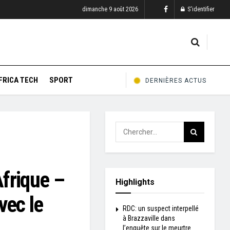
dimanche 9 août 2026
S'identifier
FRICA TECH
SPORT
DERNIÈRES ACTUS
frique –
Highlights
vec le
RDC: un suspect interpellé
à Brazzaville dans
l’enquête sur le meurtre