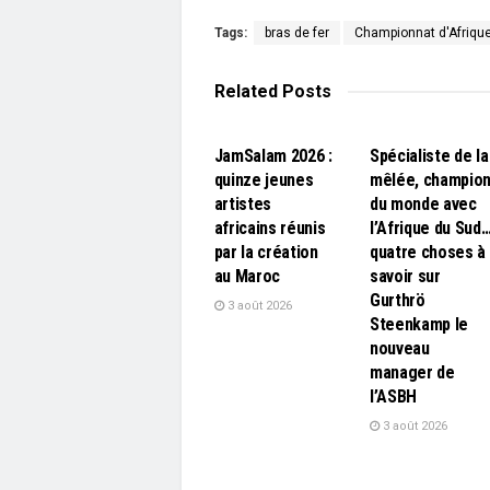
Tags:
bras de fer
Championnat d'Afriqu
Related
Posts
L'EDITO
L'EDITO
JamSalam 2026 :
Spécialiste de la
quinze jeunes
mêlée, champio
artistes
du monde avec
africains réunis
l’Afrique du Sud
par la création
quatre choses à
au Maroc
savoir sur
Gurthrö
3 août 2026
Steenkamp le
nouveau
manager de
l’ASBH
3 août 2026