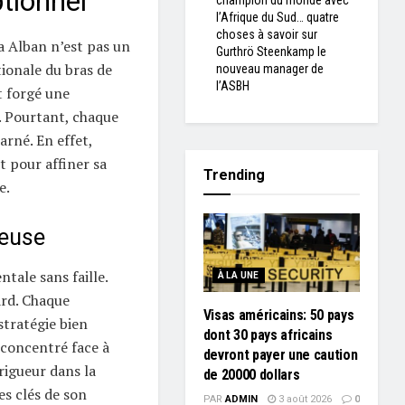
tionnel
champion du monde avec
l’Afrique du Sud… quatre
choses à savoir sur
a Alban n’est pas un
Gurthrö Steenkamp le
ionale du bras de
nouveau manager de
l’ASBH
st forgé une
. Pourtant, chaque
harné. En effet,
 pour affiner sa
Trending
e.
reuse
tale sans faille.
À LA UNE
ard. Chaque
Visas américains: 50 pays
tratégie bien
dont 30 pays africains
r concentré face à
devront payer une caution
rigueur dans la
de 20000 dollars
es clés de son
PAR
ADMIN
3 août 2026
0