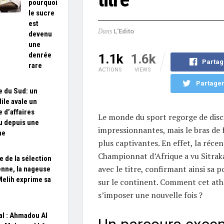
pourquoi
le sucre
est
Dans
L'Edito
devenu
une
denrée
1.1k
1.6k
Partag
rare
ACTIONS
VIEWS
Partager
e du Sud: un
ile avale un
d’affaires
Le monde du sport regorge de disc
u depuis une
impressionnantes, mais le bras de f
ne
plus captivantes. En effet, la récen
Championnat d’Afrique a vu Sitrak
e de la sélection
avec le titre, confirmant ainsi sa 
enne, la nageuse
elih exprime sa
sur le continent. Comment cet athlè
s’imposer une nouvelle fois ?
l : Ahmadou Al