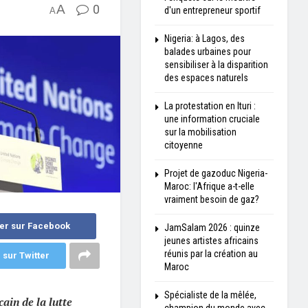
A
0
d'un entrepreneur sportif
A
Nigeria: à Lagos, des
balades urbaines pour
sensibiliser à la disparition
des espaces naturels
La protestation en Ituri :
une information cruciale
sur la mobilisation
citoyenne
Projet de gazoduc Nigeria-
Maroc: l'Afrique a-t-elle
vraiment besoin de gaz?
er sur Facebook
JamSalam 2026 : quinze
jeunes artistes africains
réunis par la création au
 sur Twitter
Maroc
Spécialiste de la mêlée,
ain de la lutte