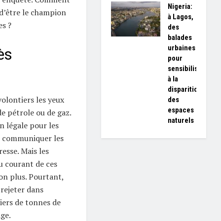
Nigeria:
 d’être le champion
à Lagos,
es ?
des
balades
urbaines
ès
pour
sensibiliser
à la
disparition
olontiers les yeux
des
espaces
e pétrole ou de gaz.
naturels
on légale pour les
e communiquer les
resse. Mais les
au courant de ces
non plus. Pourtant,
 rejeter dans
iers de tonnes de
ge.