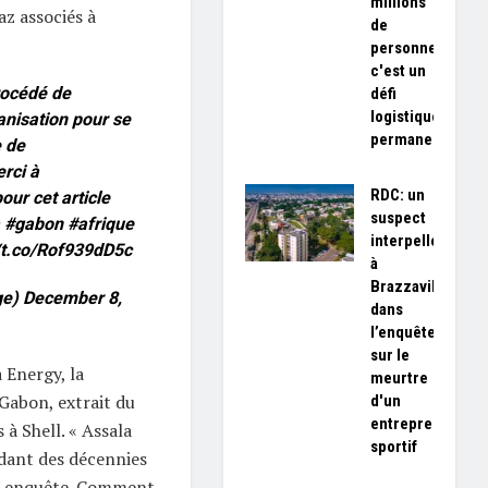
millions
z associés à
de
personnes,
c'est un
procédé de
défi
logistique
anisation pour se
permanent»
 de
rci à
RDC: un
our cet article
suspect
#gabon
#afrique
interpellé
//t.co/Rof939dD5c
à
Brazzaville
ge)
December 8,
dans
l’enquête
sur le
 Energy, la
meurtre
 Gabon, extrait du
d'un
entrepreneur
 à Shell. « Assala
sportif
dant des décennies
tte enquête. Comment