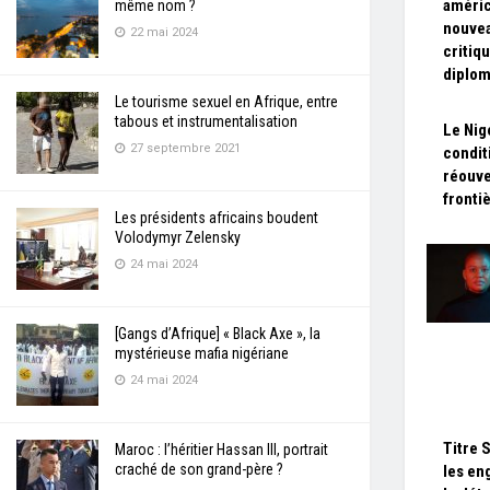
améric
même nom ?
nouvea
22 mai 2024
critiq
diplom
Le tourisme sexuel en Afrique, entre
tabous et instrumentalisation
Le Nig
27 septembre 2021
conditi
réouve
fronti
Les présidents africains boudent
Volodymyr Zelensky
24 mai 2024
[Gangs d’Afrique] « Black Axe », la
mystérieuse mafia nigériane
24 mai 2024
Titre 
Maroc : l’héritier Hassan III, portrait
craché de son grand-père ?
les en