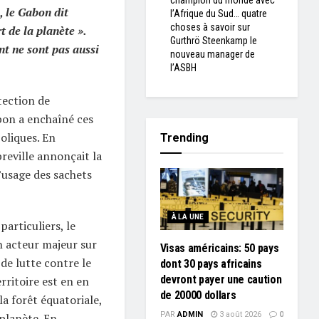
champion du monde avec
, le Gabon dit
l’Afrique du Sud… quatre
choses à savoir sur
 de la planète ».
Gurthrö Steenkamp le
t ne sont pas aussi
nouveau manager de
l’ASBH
ection de
bon a enchaîné ces
oliques. En
Trending
reville annonçait la
’usage des sachets
À LA UNE
particuliers, le
n acteur majeur sur
Visas américains: 50 pays
de lutte contre le
dont 30 pays africains
devront payer une caution
rritoire est en en
de 20000 dollars
la forêt équatoriale,
PAR
ADMIN
3 août 2026
0
planète. En