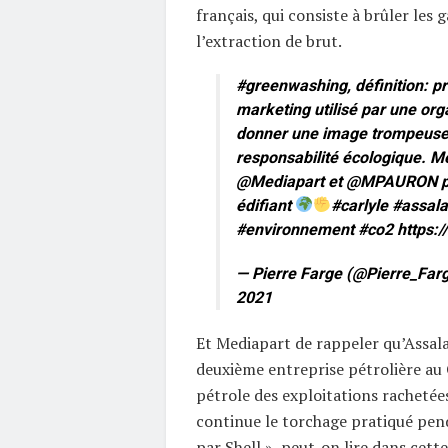
français, qui consiste à brûler les ga
l’extraction de brut.
#greenwashing
, définition: 
marketing utilisé par une org
donner une image trompeuse
responsabilité écologique. Me
@Mediapart
et
@MPAURON
p
édifiant
#carlyle
#assala
#environnement
#co2
https:
— Pierre Farge (@Pierre_Far
2021
Et Mediapart de rappeler qu’Assala
deuxième entreprise pétrolière au
pétrole des exploitations rachetées
continue le torchage pratiqué pen
par Shell », peut-on lire dans ce