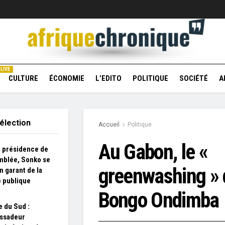
LIVE
CULTURE
ÉCONOMIE
L’EDITO
POLITIQUE
SOCIÉTÉ
A
élection
Accueil
Politique
Au Gabon, le «
la présidence de
mblée, Sonko se
greenwashing » d
n garant de la
 publique
Bongo Ondimba
e du Sud :
ssadeur