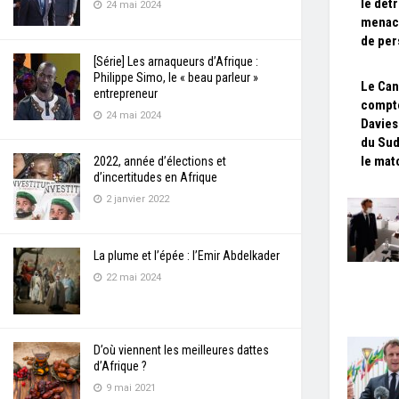
le dét
24 mai 2024
menace
de per
[Série] Les arnaqueurs d’Afrique :
Philippe Simo, le « beau parleur »
Le Can
entrepreneur
compte
24 mai 2024
Davies
du Sud
le mat
2022, année d’élections et
d’incertitudes en Afrique
2 janvier 2022
La plume et l’épée : l’Emir Abdelkader
22 mai 2024
D’où viennent les meilleures dattes
d’Afrique ?
9 mai 2021