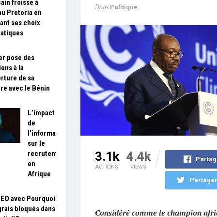
ain froisse à
Dans
Politique
u Pretoria en
uant ses choix
atiques
er pose des
ons à la
rture de sa
ère avec le Bénin
L’impact
de
l’information
sur le
recrutement
3.1k
4.4k
Partag
en
ACTIONS
VIEWS
Afrique
Partager
SEO avec Pourquoi
grais bloqués dans
Considéré comme le champion afric