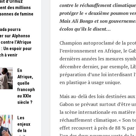
roit d'Ormuz
contre le réchauffement climatique
nt des millions
protéger le « deuxième poumon vert
sonnes de famine
Mais Ali Bongo et son gouvernemen
écolos qu’ils le disent
…
ada pourra
r sur Alphonso
 contre l’Afrique
Champion autoproclamé de la prot
 : Un espoir pour
l’environnement en Afrique, le Ga
ch à venir
dernières années les mesures symb
décembre dernier, par exemple, Lib
En
préparation d’une loi interdisant l
Afrique,
en plastique à usage unique.
quelle
francophonie
Mais au-delà des lois destinées aux 
au XXIe
siècle ?
Gabon se prévaut surtout d’être u
la scène internationale en matière 
Les
réchauffement climatique. « Son te
enjeux
effet recouvert à près de 88 % par 
de la
l’un des deux poumons verts de la 