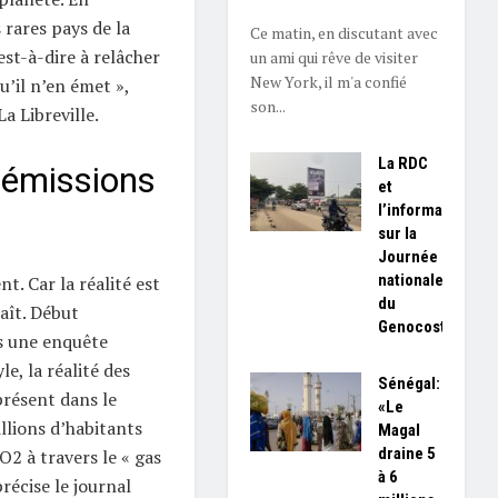
 rares pays de la
Ce matin, en discutant avec
est-à-dire à relâcher
un ami qui rêve de visiter
New York, il m'a confié
’il n’en émet »,
son...
a Libreville.
La RDC
 émissions
et
l’information
sur la
Journée
nationale
t. Car la réalité est
du
aît. Début
Genocost
s une enquête
e, la réalité des
Sénégal:
résent dans le
«Le
illions d’habitants
Magal
draine 5
2 à travers le « gas
à 6
récise le journal