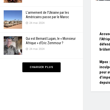
L’armement de l’Ukraine par les
Américains passe par le Maroc
24 mai 2024
Accusé
Qui est Bernard Lugan, le « Monsieur
l'Afri
Afrique » d’Eric Zemmour ?
défend
brûlan
24 mai 2024
Mpox :
inculp
CHARGER PLUS
pour a
d’impo
depuis