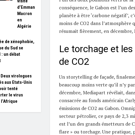
visite
conséquence, le Gabon est l’un des
d’Emmanuel
Macron
planète à être ‘carbone négatif’, c’
en
moins de CO2 dans l’atmosphère qu
Algérie
résumait fièrement, en décembre, L
e de xénophobie,
Le torchage et les
que du Sud se
 : un débat
de CO2
t
 Deux virologues
Un storytelling de façade, finalemen
és aux Etats-Unis
beaucoup moins verte qu’il n’y par
voir tenté
décembre, Mediapart révélait, dan
rter le virus
consacrée au fonds américain Carlyl
 l’Afrique
émissions de CO2 au Gabon. Omnip
secteur pétrolier, ce pays de 2,3 m
est l’un des grands émetteurs de CO
flare » ou torchage. Une pratique, p