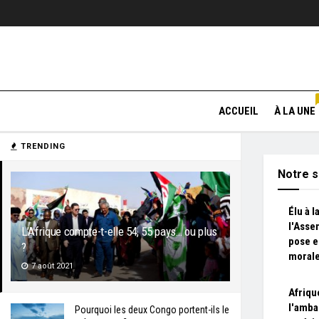
ACCUEIL
À LA UNE
TRENDING
Notre s
Élu à 
l'Asse
L’Afrique compte-t-elle 54, 55 pays… ou plus
pose e
?
morale
7 août 2021
Afriqu
l'amba
Pourquoi les deux Congo portent-ils le