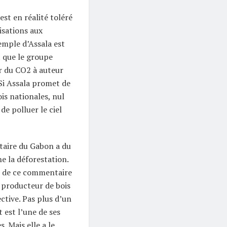
 est en réalité toléré
isations aux
emple d’Assala est
t que le groupe
er du CO2 à auteur
Si Assala promet de
is nationales, nul
de polluer le ciel
taire du Gabon a du
e la déforestation.
ute de ce commentaire
d producteur de bois
ctive. Pas plus d’un
 est l’une de ses
 Mais elle a le