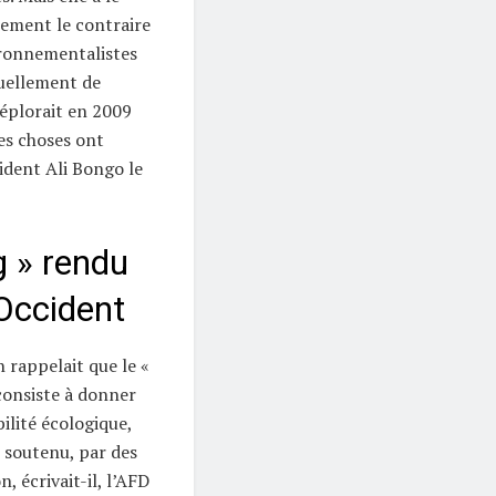
tement le contraire
ronnementalistes
ruellement de
éplorait en 2009
les choses ont
ident Ali Bongo le
 » rendu
’Occident
 rappelait que le «
consiste à donner
lité écologique,
e soutenu, par des
, écrivait-il, l’AFD