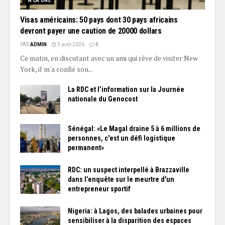
À LA UNE
Visas américains: 50 pays dont 30 pays africains
devront payer une caution de 20000 dollars
PAR
ADMIN
3 août 2026
0
Ce matin, en discutant avec un ami qui rêve de visiter New
York, il m'a confié son...
La RDC et l’information sur la Journée
nationale du Genocost
Sénégal: «Le Magal draine 5 à 6 millions de
personnes, c'est un défi logistique
permanent»
RDC: un suspect interpellé à Brazzaville
dans l’enquête sur le meurtre d'un
entrepreneur sportif
Nigeria: à Lagos, des balades urbaines pour
sensibiliser à la disparition des espaces