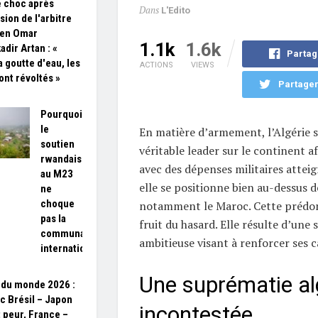
e choc après
Dans
L'Edito
sion de l'arbitre
ien Omar
1.1k
1.6k
adir Artan : «
Partag
a goutte d'eau, les
ACTIONS
VIEWS
ont révoltés »
Partager
Pourquoi
le
En matière d’armement, l’Algérie
soutien
véritable leader sur le continent af
rwandais
avec des dépenses militaires atte
au M23
elle se positionne bien au-dessus de
ne
choque
notamment le Maroc. Cette prédom
pas la
fruit du hasard. Elle résulte d’une s
communauté
ambitieuse visant à renforcer ses c
internationale
Une suprématie al
du monde 2026 :
c Brésil – Japon
incontestée
t peur, France –