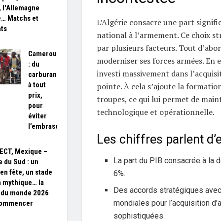
 l'Allemagne
… Matchs et
L’Algérie consacre une part signifi
ats
national à l’armement. Ce choix st
par plusieurs facteurs. Tout d’abor
Cameroun
moderniser ses forces armées. En ef
: du
investi massivement dans l’acquisi
carburant
à tout
pointe. À cela s’ajoute la formatio
prix,
troupes, ce qui lui permet de main
pour
technologique et opérationnelle.
éviter
l’embrasement
Les chiffres parlent 
ECT, Mexique –
La part du PIB consacrée à la 
e du Sud : un
 en fête, un stade
6%.
 mythique… la
Des accords stratégiques ave
 du monde 2026
mondiales pour l’acquisition d
commencer
sophistiquées.