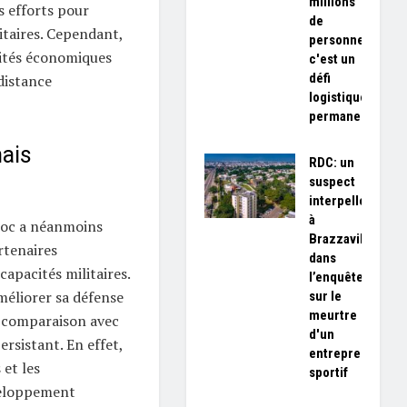
millions
s efforts pour
de
itaires. Cependant,
personnes,
rités économiques
c'est un
défi
distance
logistique
permanent»
mais
RDC: un
suspect
interpellé
à
aroc a néanmoins
Brazzaville
rtenaires
dans
apacités militaires.
l’enquête
méliorer sa défense
sur le
meurtre
la comparaison avec
d'un
ersistant. En effet,
entrepreneur
 et les
sportif
veloppement