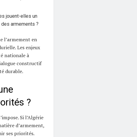
es jouent-elles un
on des armements ?
 de l’armement en
urielle. Les enjeux
té nationale à
dialogue constructif
ité durable.
 une
orités ?
’impose. Si l’Algérie
matière d’armement,
ir ses priorités.