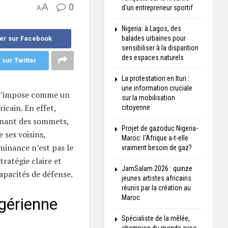
A
0
d'un entrepreneur sportif
A
Nigeria: à Lagos, des
balades urbaines pour
er sur Facebook
sensibiliser à la disparition
des espaces naturels
 sur Twitter
La protestation en Ituri :
une information cruciale
 s’impose comme un
sur la mobilisation
ricain. En effet,
citoyenne
ignant des sommets,
Projet de gazoduc Nigeria-
 ses voisins,
Maroc: l'Afrique a-t-elle
inance n’est pas le
vraiment besoin de gaz?
tratégie claire et
JamSalam 2026 : quinze
apacités de défense.
jeunes artistes africains
réunis par la création au
Maroc
gérienne
Spécialiste de la mêlée,