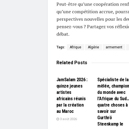
Peut-être qu’une coopération renf
qu’une compétition accrue, pourrai
perspectives nouvelles pour les de
pensez-vous ? Partagez vos réflexi
débat.
Tags:
Afrique
Algérie
armement
Related
Posts
L'EDITO
L'EDITO
JamSalam 2026 :
Spécialiste de la
quinze jeunes
mêlée, champio
artistes
du monde avec
africains réunis
l’Afrique du Sud
par la création
quatre choses à
au Maroc
savoir sur
Gurthrö
3 août 2026
Steenkamp le