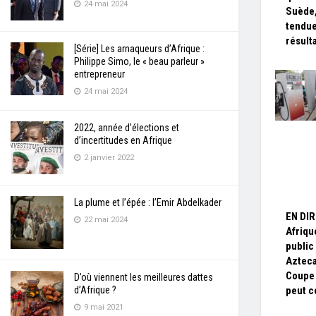
24 mai 2024
Suède,
tendue
résult
[Série] Les arnaqueurs d’Afrique :
Philippe Simo, le « beau parleur »
entrepreneur
24 mai 2024
2022, année d’élections et
d’incertitudes en Afrique
2 janvier 2022
La plume et l’épée : l’Emir Abdelkader
EN DIR
22 mai 2024
Afriqu
public
Azteca
Coupe
D’où viennent les meilleures dattes
d’Afrique ?
peut 
9 mai 2021