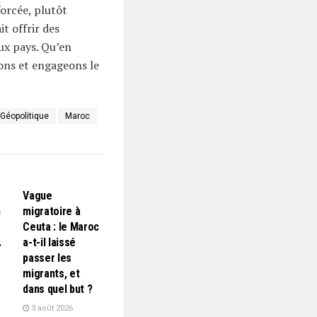
orcée, plutôt
t offrir des
ux pays. Qu’en
ons et engageons le
Géopolitique
Maroc
L'EDITO
Vague
n
migratoire à
Ceuta : le Maroc
…
a-t-il laissé
passer les
migrants, et
dans quel but ?
3 août 2026