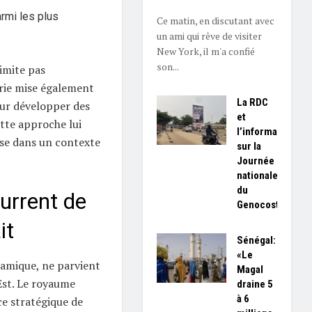
armi les plus
Ce matin, en discutant avec
un ami qui rêve de visiter
New York, il m'a confié
son...
imite pas
rie mise également
La RDC
our développer des
et
tte approche lui
l’information
se dans un contexte
sur la
Journée
nationale
du
urrent de
Genocost
it
Sénégal:
«Le
namique, ne parvient
Magal
’Est. Le royaume
draine 5
à 6
ce stratégique de