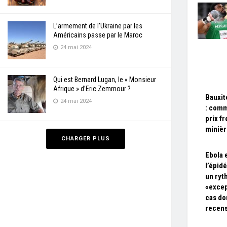
L’armement de l’Ukraine par les
Américains passe par le Maroc
24 mai 2024
Qui est Bernard Lugan, le « Monsieur
Afrique » d’Eric Zemmour ?
Bauxit
24 mai 2024
: comm
prix f
miniè
CHARGER PLUS
Ebola 
l’épidé
un ry
«excep
cas do
recen