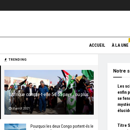
ACCUEIL
À LA UNE
TRENDING
Notre s
Les sc
enfin 
L’Afrique compte-t-elle 54, 55 pays… ou plus
se fen
?
mystèr
7 août 2021
élucid
Titre 
Pourquoi les deux Congo portent-ils le