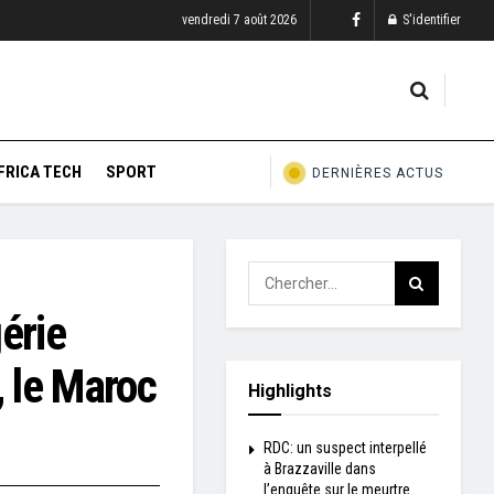
vendredi 7 août 2026
S'identifier
FRICA TECH
SPORT
DERNIÈRES ACTUS
érie
, le Maroc
Highlights
RDC: un suspect interpellé
à Brazzaville dans
l’enquête sur le meurtre