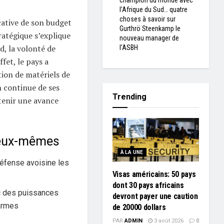
champion du monde avec
l’Afrique du Sud… quatre
choses à savoir sur
cative de son budget
Gurthrö Steenkamp le
ratégique s’explique
nouveau manager de
d, la volonté de
l’ASBH
fet, le pays a
tion de matériels de
n continue de ses
Trending
tenir une avance
d’eux-mêmes
À LA UNE
défense avoisine les
Visas américains: 50 pays
dont 30 pays africains
c des puissances
devront payer une caution
’armes
de 20000 dollars
PAR
ADMIN
3 août 2026
0