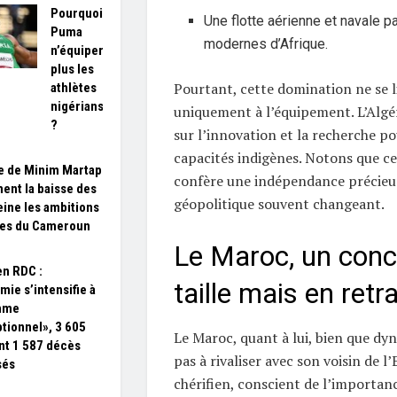
Pourquoi
Une flotte aérienne et navale p
Puma
modernes d’Afrique.
n’équipera
plus les
Pourtant, cette domination ne se l
athlètes
nigérians
uniquement à l’équipement. L’Algé
?
sur l’innovation et la recherche p
capacités indigènes. Notons que ce
e de Minim Martap
confère une indépendance précieu
ent la baisse des
géopolitique souvent changeant.
reine les ambitions
res du Cameroun
Le Maroc, un conc
en RDC :
taille mais en retra
mie s’intensifie à
thme
tionnel», 3 605
Le Maroc, quant à lui, bien que dy
nt 1 587 décès
pas à rivaliser avec son voisin de l
sés
chérifien, conscient de l’importan