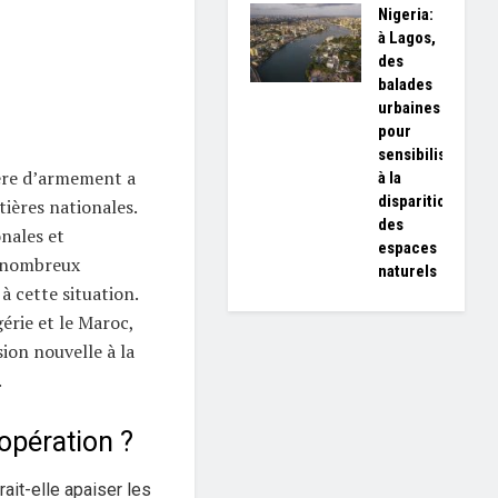
Nigeria:
à Lagos,
des
balades
urbaines
pour
sensibiliser
ère d’armement a
à la
disparition
ières nationales.
des
nales et
espaces
e nombreux
naturels
à cette situation.
gérie et le Maroc,
on nouvelle à la
.
opération ?
ait-elle apaiser les