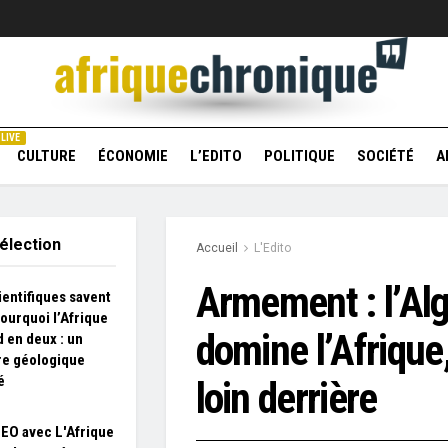
LIVE
CULTURE
ÉCONOMIE
L’EDITO
POLITIQUE
SOCIÉTÉ
A
élection
Accueil
L'Edito
Armement : l’Alg
ientifiques savent
pourquoi l’Afrique
domine l’Afrique
d en deux : un
e géologique
é
loin derrière
SEO avec L'Afrique