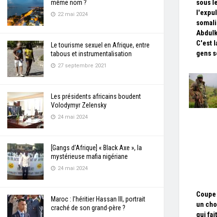
sous l
même nom ?
l'expul
22 mai 2024
somal
Abdulk
C'est l
Le tourisme sexuel en Afrique, entre
gens s
tabous et instrumentalisation
27 septembre 2021
Les présidents africains boudent
Volodymyr Zelensky
24 mai 2024
[Gangs d’Afrique] « Black Axe », la
mystérieuse mafia nigériane
24 mai 2024
Coupe 
Maroc : l’héritier Hassan III, portrait
un cho
craché de son grand-père ?
qui fai