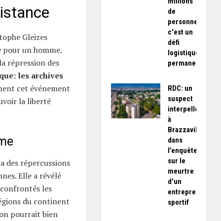
millions
istance
de
personnes,
c'est un
stophe Gleizes
défi
le pour un homme.
logistique
la répression des
permanent»
que: les archives
ent cet événement
RDC: un
suspect
voir la liberté
interpellé
à
Brazzaville
rme
dans
l’enquête
sur le
 a des répercussions
meurtre
nes. Elle a révélé
d'un
 confrontés les
entrepreneur
égions du continent
sportif
ion pourrait bien