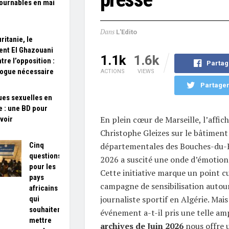
ournables en mai
Dans
L'Edito
ritanie, le
ent El Ghazouani
1.1k
1.6k
tre l’opposition :
Partag
logue nécessaire
ACTIONS
VIEWS
Partager
ues sexuelles en
e : une BD pour
En plein cœur de Marseille, l’affic
avoir
Christophe Gleizes sur le bâtiment
départementales des Bouches-du-R
Cinq
questions
2026 a suscité une onde d’émotion e
pour les
Cette initiative marque un point c
pays
campagne de sensibilisation autour
africains
journaliste sportif en Algérie. Mai
qui
souhaitent
événement a-t-il pris une telle am
mettre
archives de Juin 2026
nous offre 