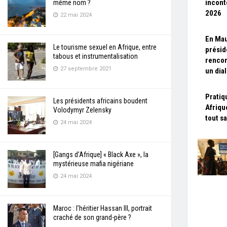
incont
même nom ?
2026
22 mai 2024
En Mau
Le tourisme sexuel en Afrique, entre
présid
tabous et instrumentalisation
rencon
27 septembre 2021
un dia
Pratiq
Les présidents africains boudent
Afriqu
Volodymyr Zelensky
tout s
24 mai 2024
[Gangs d’Afrique] « Black Axe », la
mystérieuse mafia nigériane
24 mai 2024
Maroc : l’héritier Hassan III, portrait
craché de son grand-père ?