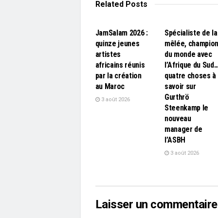
Related
Posts
L'EDITO
L'EDITO
JamSalam 2026 :
Spécialiste de la
quinze jeunes
mêlée, champio
artistes
du monde avec
africains réunis
l’Afrique du Sud
par la création
quatre choses à
au Maroc
savoir sur
Gurthrö
3 août 2026
Steenkamp le
nouveau
manager de
l’ASBH
3 août 2026
Laisser un commentaire