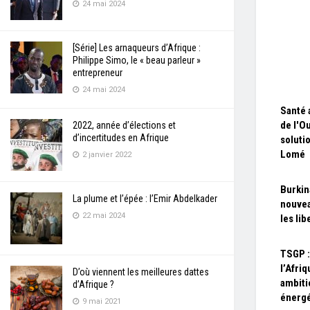
24 mai 2024
[Série] Les arnaqueurs d’Afrique :
Philippe Simo, le « beau parleur »
entrepreneur
24 mai 2024
Santé 
de l'O
2022, année d’élections et
d’incertitudes en Afrique
soluti
Lomé
2 janvier 2022
Burkin
La plume et l’épée : l’Emir Abdelkader
nouvea
22 mai 2024
les lib
TSGP :
l’Afriq
D’où viennent les meilleures dattes
ambiti
d’Afrique ?
énerg
9 mai 2021