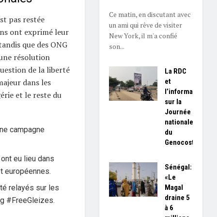
Ce matin, en discutant avec
t pas restée
un ami qui rêve de visiter
ens ont exprimé leur
New York, il m'a confié
 tandis que des ONG
son...
une résolution
question de la liberté
La RDC
et
majeur dans les
l’information
érie et le reste du
sur la
Journée
nationale
 une campagne
du
Genocost
ont eu lieu dans
Sénégal:
et européennes.
«Le
Magal
té relayés sur les
draine 5
ag #FreeGleizes.
à 6