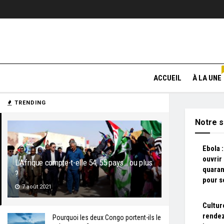
ACCUEIL
À LA UNE
TRENDING
Notre s
Ebola 
ouvrir
L’Afrique compte-t-elle 54, 55 pays… ou plus
quaran
?
pour s
7 août 2021
Cultur
rende
Pourquoi les deux Congo portent-ils le