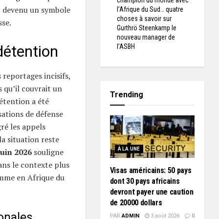
champion du monde avec
t devenu un symbole
l’Afrique du Sud… quatre
choses à savoir sur
sse.
Gurthrö Steenkamp le
nouveau manager de
détention
l’ASBH
reportages incisifs,
s qu’il couvrait un
Trending
étention a été
sations de défense
ré les appels
la situation reste
À LA UNE
Juin 2026
souligne
ns le contexte plus
Visas américains: 50 pays
omme en Afrique du
dont 30 pays africains
devront payer une caution
de 20000 dollars
ionales
PAR
ADMIN
3 août 2026
0