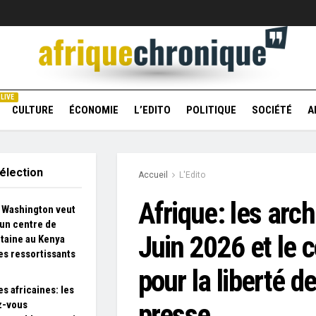
LIVE
CULTURE
ÉCONOMIE
L’EDITO
POLITIQUE
SOCIÉTÉ
A
élection
Accueil
L'Edito
Afrique: les arc
: Washington veut
 un centre de
Juin 2026 et le 
taine au Kenya
es ressortissants
pour la liberté de
es africaines: les
presse
z-vous