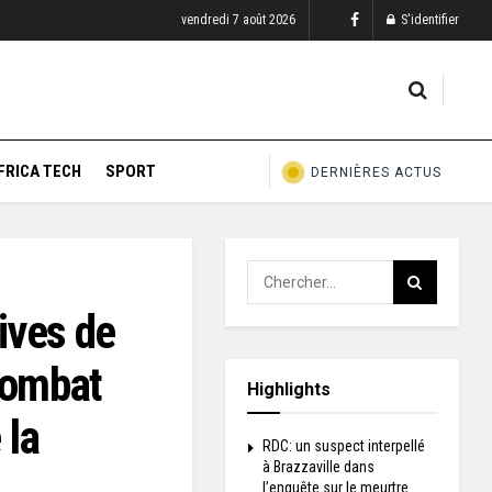
vendredi 7 août 2026
S'identifier
FRICA TECH
SPORT
DERNIÈRES ACTUS
hives de
combat
Highlights
 la
RDC: un suspect interpellé
à Brazzaville dans
l’enquête sur le meurtre