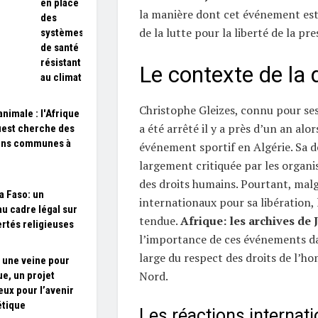
en place
la manière dont cet événement es
des
de la lutte pour la liberté de la pre
systèmes
de santé
résistant
Le contexte de la 
au climat
Christophe Gleizes, connu pour ses 
animale : l'Afrique
a été arrêté il y a près d’un an alor
uest cherche des
ons communes à
événement sportif en Algérie. Sa d
largement critiquée par les organi
des droits humains. Pourtant, malg
a Faso: un
internationaux pour sa libération, 
u cadre légal sur
tendue.
Afrique: les archives de 
ertés religieuses
l’importance de ces événements da
large du respect des droits de l’h
 une veine pour
Nord.
ue, un projet
eux pour l’avenir
étique
Les réactions internat