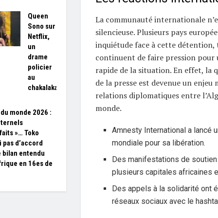
Queen
La communauté internationale n’es
Sono sur
silencieuse. Plusieurs pays europé
Netflix,
inquiétude face à cette détention,
un
continuent de faire pression pour 
drame
policier
rapide de la situation. En effet, la 
au
de la presse est devenue un enjeu 
chakalaka
relations diplomatiques entre l’Alg
monde.
du monde 2026 :
éternels
Amnesty International a lancé
sfaits »… Toko
mondiale pour sa libération.
 pas d’accord
e bilan entendu
Des manifestations de soutien 
Afrique en 16es de
plusieurs capitales africaines 
Des appels à la solidarité ont é
réseaux sociaux avec le hasht