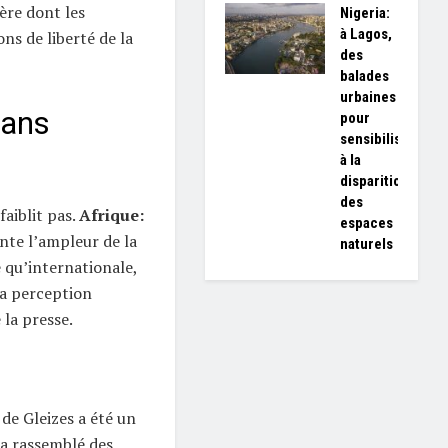
ère dont les
Nigeria:
à Lagos,
ns de liberté de la
des
balades
urbaines
sans
pour
sensibiliser
à la
disparition
des
faiblit pas.
Afrique:
espaces
te l’ampleur de la
naturels
e qu’internationale,
 la perception
 la presse.
 de Gleizes a été un
a rassemblé des