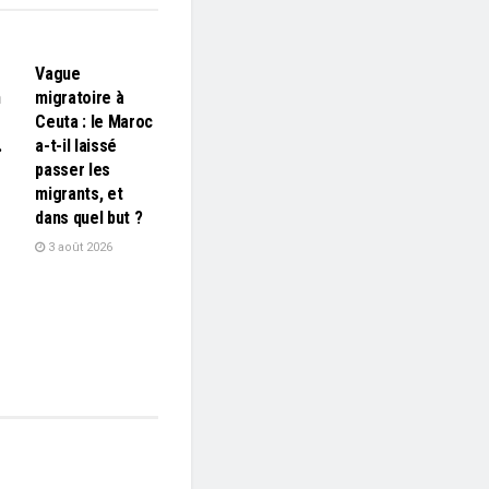
L'EDITO
Vague
n
migratoire à
Ceuta : le Maroc
…
a-t-il laissé
passer les
migrants, et
dans quel but ?
3 août 2026