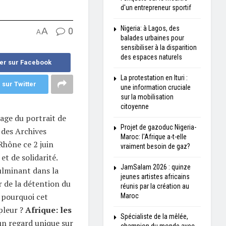
d'un entrepreneur sportif
Nigeria: à Lagos, des
A
0
A
balades urbaines pour
sensibiliser à la disparition
des espaces naturels
er sur Facebook
La protestation en Ituri :
 sur Twitter
une information cruciale
sur la mobilisation
citoyenne
hage du portrait de
Projet de gazoduc Nigeria-
 des Archives
Maroc: l'Afrique a-t-elle
hône ce 2 juin
vraiment besoin de gaz?
t de solidarité.
JamSalam 2026 : quinze
ulminant dans la
jeunes artistes africains
 de la détention du
réunis par la création au
s pourquoi cet
Maroc
pleur ?
Afrique: les
Spécialiste de la mêlée,
un regard unique sur