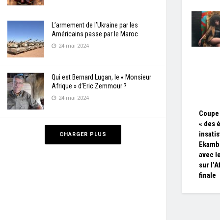
L’armement de l’Ukraine par les
Américains passe par le Maroc
24 mai 2024
Qui est Bernard Lugan, le « Monsieur
Afrique » d’Eric Zemmour ?
24 mai 2024
Coupe 
« des 
insati
CHARGER PLUS
Ekambi
avec l
sur l’
finale