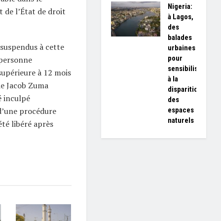
Nigeria:
 de l’État de droit
à Lagos,
des
balades
 suspendus à cette
urbaines
pour
 personne
sensibiliser
upérieure à 12 mois
à la
 de Jacob Zuma
disparition
é inculpé
des
espaces
 d’une procédure
naturels
été libéré après