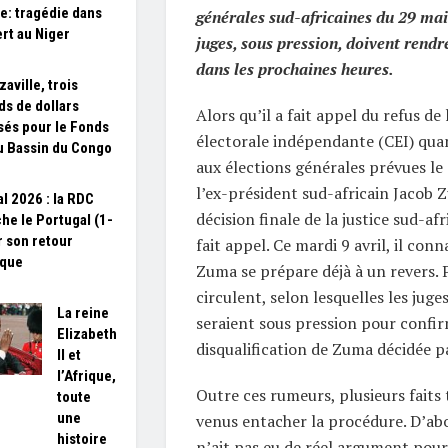
ne: tragédie dans
générales sud-africaines du 29 mai
ert au Niger
juges, sous pression, doivent rendre
dans les prochaines heures.
aville, trois
ds de dollars
Alors qu’il a fait appel du refus d
sés pour le Fonds
électorale indépendante (CEI) quan
u Bassin du Congo
aux élections générales prévues le
l’ex-président sud-africain Jacob 
l 2026 : la RDC
décision finale de la justice sud-afr
he le Portugal (1-
r son retour
fait appel. Ce mardi 9 avril, il conn
ique
Zuma se prépare déjà à un revers. 
circulent, selon lesquelles les juge
La reine
seraient sous pression pour confir
Elizabeth
disqualification de Zuma décidée pa
II et
l’Afrique,
Outre ces rumeurs, plusieurs faits
toute
une
venus entacher la procédure. D’abor
histoire
n’ait pas eu de réel argument pou