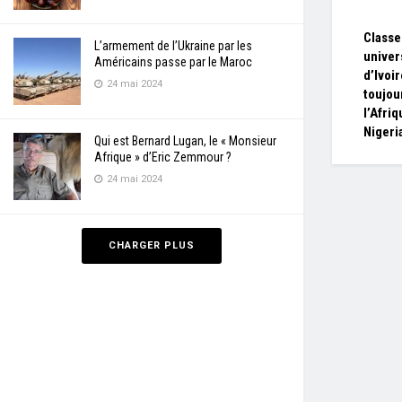
Class
L’armement de l’Ukraine par les
univer
Américains passe par le Maroc
d’Ivoi
24 mai 2024
toujou
l’Afriq
Nigeri
Qui est Bernard Lugan, le « Monsieur
Afrique » d’Eric Zemmour ?
24 mai 2024
CHARGER PLUS