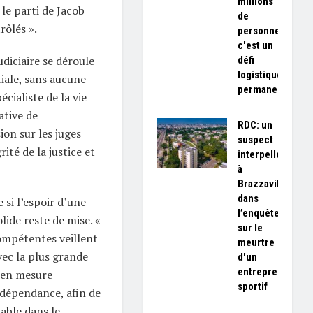
millions
 le parti de Jacob
de
rôlés ».
personnes,
c'est un
udiciaire se déroule
défi
logistique
iale, sans aucune
permanent»
cialiste de la vie
ative de
RDC: un
ion sur les juges
suspect
té de la justice et
interpellé
à
Brazzaville
dans
 si l’espoir d’une
l’enquête
lide reste de mise. «
sur le
compétentes veillent
meurtre
avec la plus grande
d'un
entrepreneur
t en mesure
sportif
ndépendance, afin de
table dans le