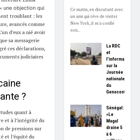
’«
une objection qui
Ce matin, en discutant avec
ent troublant : les
un ami qui rêve de visiter
New York, il m'a confié
ture, avancés comme
son...
’un d’eux a nié avoir
 que sa messagerie
La RDC
gré ces déclarations,
et
cuments judiciaires
l’information
sur la
Journée
nationale
caine
du
Genocost
ante ?
Sénégal:
études quant à
«Le
e et à l’intégrité du
Magal
draine 5
n de pressions sur
à 6
té et l’équité du