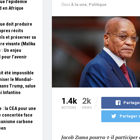
que l'épidémie
Dans
À la une
,
Politique
d en Afrique
que doit produire
opres récits
els et préserver sa
e vivante (Malika
) : Un enjeu
 pour l’avenir
ait été impossible
niser le Mondial-
sans Trump, salue
i Infantino
1.4k
2k
Partage
e : la CEA pour une
ACTIONS
VIEWS
e concertée face
Partager s
canisme carbone
éen
Jacob Zuma pourra-t-il participer 