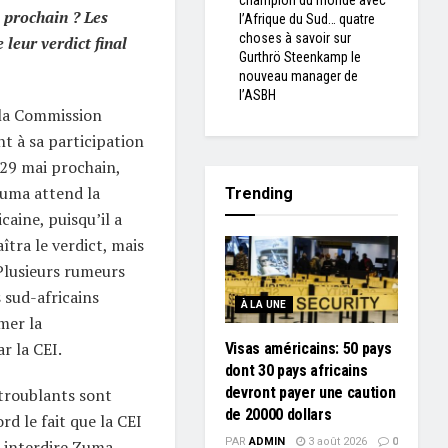
champion du monde avec
 prochain ? Les
l’Afrique du Sud… quatre
choses à savoir sur
 leur verdict final
Gurthrö Steenkamp le
nouveau manager de
l’ASBH
e la Commission
t à sa participation
 29 mai prochain,
Zuma attend la
Trending
icaine, puisqu’il a
aîtra le verdict, mais
Plusieurs rumeurs
s sud-africains
À LA UNE
mer la
r la CEI.
Visas américains: 50 pays
dont 30 pays africains
devront payer une caution
 troublants sont
de 20000 dollars
d le fait que la CEI
PAR
ADMIN
3 août 2026
0
r interdire Zuma