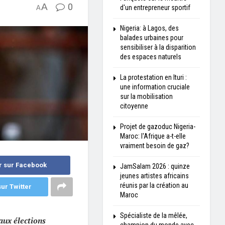
A
0
d'un entrepreneur sportif
A
Nigeria: à Lagos, des
balades urbaines pour
sensibiliser à la disparition
des espaces naturels
La protestation en Ituri :
une information cruciale
sur la mobilisation
citoyenne
Projet de gazoduc Nigeria-
Maroc: l'Afrique a-t-elle
vraiment besoin de gaz?
r sur Facebook
JamSalam 2026 : quinze
jeunes artistes africains
réunis par la création au
ur Twitter
Maroc
Spécialiste de la mêlée,
aux élections