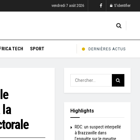
vendredi 7 août 2026
S'identifier
FRICA TECH
SPORT
DERNIÈRES ACTUS
le
 la
Highlights
torale
RDC: un suspect interpellé
à Brazzaville dans
l’enquête sur le meurtre