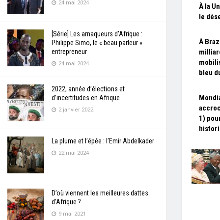
24 mai 2024
À la U
le dés
[Série] Les arnaqueurs d’Afrique :
À Brazz
Philippe Simo, le « beau parleur »
entrepreneur
milliar
mobili
24 mai 2024
bleu d
2022, année d’élections et
Mondia
d’incertitudes en Afrique
accroc
2 janvier 2022
1) pou
histor
La plume et l’épée : l’Emir Abdelkader
22 mai 2024
D’où viennent les meilleures dattes
d’Afrique ?
9 mai 2021