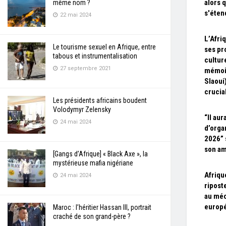
alors 
même nom ?
s'éten
22 mai 2024
L’Afri
Le tourisme sexuel en Afrique, entre
ses pr
tabous et instrumentalisation
cultur
27 septembre 2021
mémoir
Slaoui
crucial
Les présidents africains boudent
Volodymyr Zelensky
“Il aur
24 mai 2024
d’orga
2026” 
son am
[Gangs d’Afrique] « Black Axe », la
mystérieuse mafia nigériane
Afriqu
24 mai 2024
ripost
au mé
europ
Maroc : l’héritier Hassan III, portrait
craché de son grand-père ?