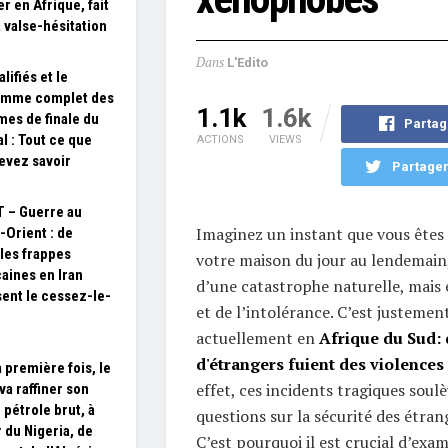
r en Afrique, fait
a valse-hésitation
Dans
L'Edito
lifiés et le
amme complet des
1.1k
1.6k
mes de finale du
Partag
l : Tout ce que
ACTIONS
VIEWS
evez savoir
Partager
 – Guerre au
Imaginez un instant que vous êtes 
Orient : de
les frappes
votre maison du jour au lendemain
aines en Iran
d’une catastrophe naturelle, mais 
isent le cessez-le-
et de l’intolérance. C’est justement
actuellement en
Afrique du Sud: 
d'étrangers fuient des violence
a première fois, le
effet, ces incidents tragiques sou
va raffiner son
 pétrole brut, à
questions sur la sécurité des étran
r du Nigeria, de
C’est pourquoi il est crucial d’exam