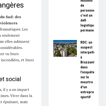
millions
angères
de
personnes,
c'est un
du Sud: des
défi
 violences
logistique
 dramatiques. Les
permanent»
n seulement
is elles subissent
RDC: un
onsidérables.
suspect
interpellé
nt vu leurs
à
incendiées, et leurs
Brazzaville
dans
l’enquête
sur le
t social
meurtre
d'un
, il y a un impact
entrepreneur
imes. Vivre dans la
sportif
t épuisant, mais