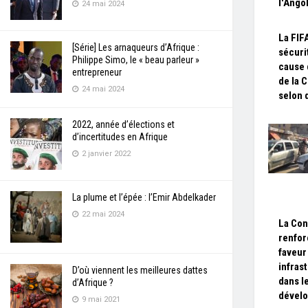
l'Angol
24 mai 2024
La FIF
[Série] Les arnaqueurs d’Afrique :
sécuri
Philippe Simo, le « beau parleur »
cause 
entrepreneur
de la 
24 mai 2024
selon 
2022, année d’élections et
d’incertitudes en Afrique
2 janvier 2022
La plume et l’épée : l’Emir Abdelkader
22 mai 2024
La Con
renfor
faveur
infras
D’où viennent les meilleures dattes
dans l
d’Afrique ?
dévelo
9 mai 2021