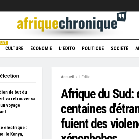
LIVE
CULTURE
ÉCONOMIE
L’EDITO
POLITIQUE
SOCIÉTÉ
A
élection
Accueil
L'Edito
Afrique du Sud: 
dien de but du
rt va retrouver sa
centaines d'étra
 un voyage
ant
fuient des viole
té électrique :
xénophobes
oi le Kenya,