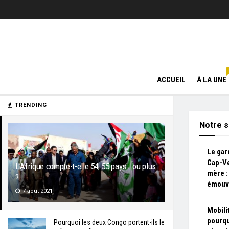
ACCUEIL
À LA UNE
TRENDING
Notre s
Le gar
Cap-Ve
L’Afrique compte-t-elle 54, 55 pays… ou plus
mère :
?
émouv
7 août 2021
Mobili
pourqu
Pourquoi les deux Congo portent-ils le