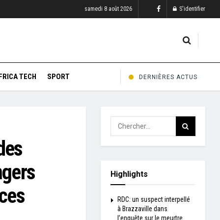
samedi 8 août 2026
S'identifier
FRICA TECH
SPORT
DERNIÈRES ACTUS
des
ngers
Highlights
nces
RDC: un suspect interpellé
à Brazzaville dans
l’enquête sur le meurtre