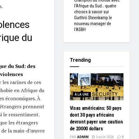
champion du monde avec
n.
l’Afrique du Sud… quatre
choses à savoir sur
Gurthrö Steenkamp le
olences
nouveau manager de
l’ASBH
ique du
Trending
que du Sud: des
 violences
r les racines de ces
phobie en Afrique du
À LA UNE
mes économiques. À
s étrangers prennent
Visas américains: 50 pays
i le ressentiment.
dont 30 pays africains
devront payer une caution
que les étrangers
de 20000 dollars
 de la main-d’œuvre
PAR
ADMIN
3 août 2026
0