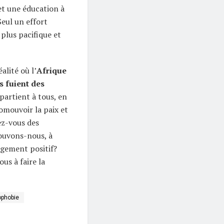
et une éducation à
Seul un effort
 plus pacifique et
alité où l’
Afrique
s fuient des
ppartient à tous, en
omouvoir la paix et
ez-vous des
pouvons-nous, à
ngement positif?
us à faire la
phobie