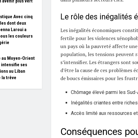
n avenir plus vert
Le rôle des inégalités
tique Avec cinq
les dont deux
Les inégalités économiques consti
jenna Laroui a
 sous les couleurs
fertile pour les violences xénophob
gérie
un pays où la pauvreté affecte une
population, les tensions peuvent 
 au Moyen-Orient
s’intensifier. Les étrangers sont s
l intensifie ses
d’être la cause de ces problèmes 
ions au Liban
de boucs émissaires pour les frustr
 la trêve
Chômage élevé parmi les Sud-A
Inégalités criantes entre riche
Accès limité aux ressources et
Conséquences pou