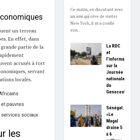
Ce matin, en discutant avec
 économiques
un ami qui rêve de visiter
New York, il m'a confié
son...
tuent un terreau
es. En effet, dans
La RDC
 grande partie de la
et
rapidement
l’information
ouvent accusés à tort
sur la
économiques, servant
Journée
nationale
ations locales.
du
Genocost
fricains
s et pauvres
Sénégal:
«Le
 services sociaux
Magal
draine 5
r les
à 6