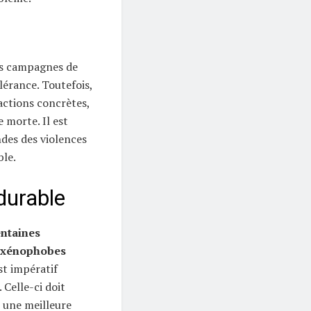
des campagnes de
olérance. Toutefois,
ctions concrètes,
e morte. Il est
ndes des violences
le.
durable
entaines
s xénophobes
st impératif
Celle-ci doit
 une meilleure