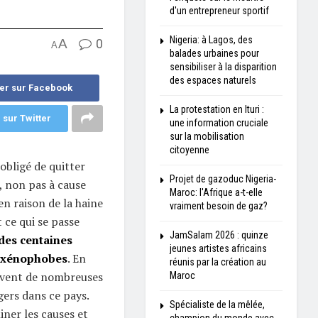
d'un entrepreneur sportif
Nigeria: à Lagos, des
A
0
A
balades urbaines pour
sensibiliser à la disparition
des espaces naturels
er sur Facebook
La protestation en Ituri :
 sur Twitter
une information cruciale
sur la mobilisation
citoyenne
obligé de quitter
Projet de gazoduc Nigeria-
, non pas à cause
Maroc: l'Afrique a-t-elle
en raison de la haine
vraiment besoin de gaz?
 ce qui se passe
JamSalam 2026 : quinze
des centaines
jeunes artistes africains
s xénophobes
. En
réunis par la création au
lèvent de nombreuses
Maroc
gers dans ce pays.
Spécialiste de la mêlée,
iner les causes et