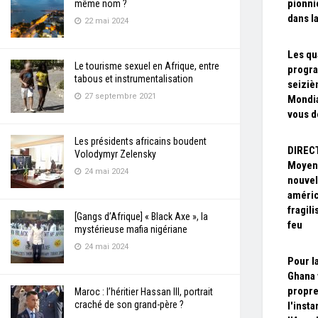
pionnie
même nom ?
dans l
22 mai 2024
Les qua
Le tourisme sexuel en Afrique, entre
progr
tabous et instrumentalisation
seiziè
27 septembre 2021
Mondia
vous d
Les présidents africains boudent
DIRECT
Volodymyr Zelensky
Moyen-
24 mai 2024
nouvel
améric
fragil
[Gangs d’Afrique] « Black Axe », la
feu
mystérieuse mafia nigériane
24 mai 2024
Pour l
Ghana 
propre
Maroc : l’héritier Hassan III, portrait
craché de son grand-père ?
l'insta