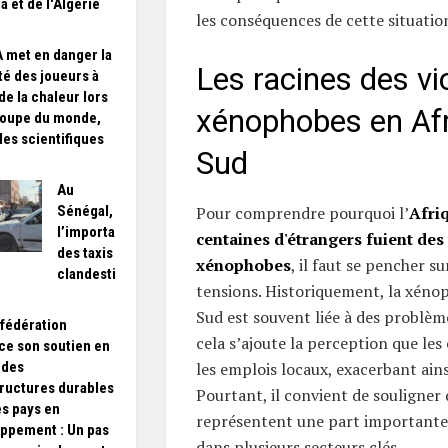
a et de l'Algérie
les conséquences de cette situatio
A met en danger la
Les racines des vi
té des joueurs à
de la chaleur lors
xénophobes en Afr
Coupe du monde,
des scientifiques
Sud
Au
Sénégal,
Pour comprendre pourquoi l’
Afri
l’importance
centaines d'étrangers fuient des
des taxis
xénophobes
, il faut se pencher su
clandestins
tensions. Historiquement, la xéno
Sud est souvent liée à des problè
fédération
cela s’ajoute la perception que le
ce son soutien en
 des
les emplois locaux, exacerbant ains
tructures durables
Pourtant, il convient de souligner 
es pays en
représentent une part importante
ppement : Un pas
dans plusieurs secteurs clés.