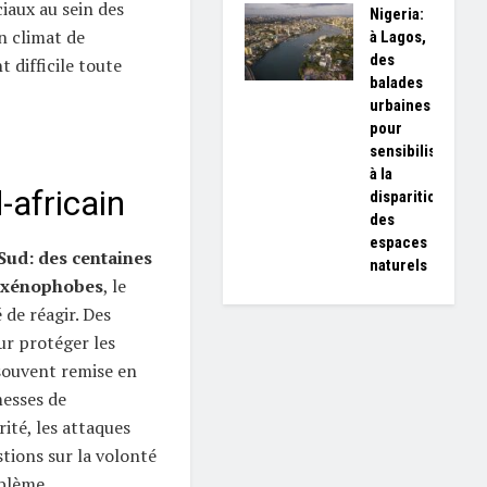
ciaux au sein des
Nigeria:
n climat de
à Lagos,
des
t difficile toute
balades
urbaines
pour
sensibiliser
à la
africain
disparition
des
espaces
Sud: des centaines
naturels
s xénophobes
, le
de réagir. Des
ur protéger les
 souvent remise en
messes de
ité, les attaques
tions sur la volonté
oblème.