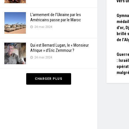
vers u
L’armement de l’Ukraine par les
Gymnas
Américains passe par le Maroc
médail
24 mai 2024
d’or, D
brillé
de l’Al
Qui est Bernard Lugan, le « Monsieur
Afrique » d’Eric Zemmour ?
Guerre
24 mai 2024
: Israë
opérat
malgré
CHARGER PLUS