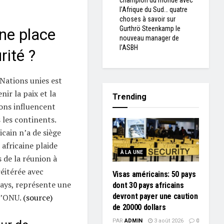
champion du monde avec
l’Afrique du Sud… quatre
choses à savoir sur
Gurthrö Steenkamp le
une place
nouveau manager de
l’ASBH
rité ?
 Nations unies est
ir la paix et la
Trending
ions influencent
 les continents.
cain n’a de siège
africaine plaide
À LA UNE
 de la réunion à
réitérée avec
Visas américains: 50 pays
 pays, représente une
dont 30 pays africains
devront payer une caution
 l’ONU.
(source)
de 20000 dollars
PAR
ADMIN
3 août 2026
0