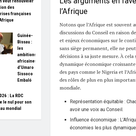
Les arguments en fave
 veut renouveler
tion des
l’Afrique
rises françaises
’Afrique
Notons que l’Afrique est souvent 
discussions du Conseil en raison d
Guinée-
et enjeux économiques sur le cont
Bissau :
sans siège permanent, elle ne peut
les
ambitions
décisions à sa juste mesure. À cela 
africaines
dynamique économique croissante d
d’Umaro
des pays comme le Nigeria et l’Afr
Sissoco
des rôles de plus en plus important
Embaló
mondiale.
26 : La RDC
Représentation équitable : Chaq
e le nul pour son
 au mondial
avoir une voix au Conseil.
Influence économique : L’Afriqu
économies les plus dynamique