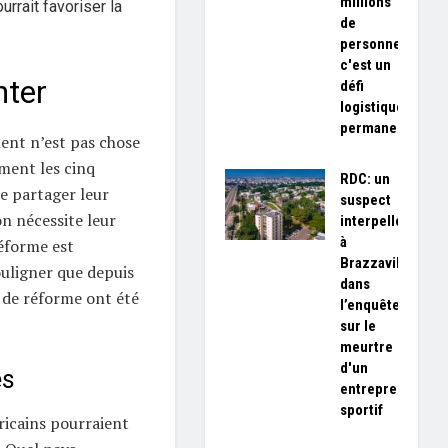
millions
urrait favoriser la
de
personnes,
c'est un
nter
défi
logistique
permanent»
ent n’est pas chose
ment les cinq
RDC: un
e partager leur
suspect
on nécessite leur
interpellé
à
éforme est
Brazzaville
ouligner que depuis
dans
 de réforme ont été
l’enquête
sur le
meurtre
d'un
es
entrepreneur
sportif
fricains pourraient