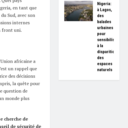
. Quel pays
Nigeria:
geria, en tant que
à Lagos,
 du Sud, avec son
des
balades
ssions internes
urbaines
 front uni.
pour
sensibiliser
à la
disparition
des
’Union africaine a
espaces
’est un rappel que
naturels
rice des décisions
mpris, la quête pour
e question de
 un monde plus
ue cherche de
seil de sécurité de