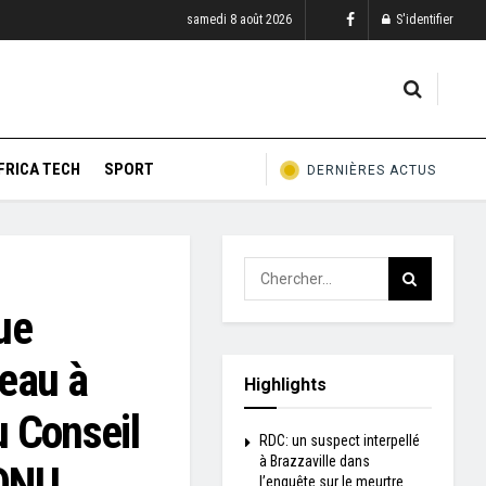
samedi 8 août 2026
S'identifier
FRICA TECH
SPORT
DERNIÈRES ACTUS
que
eau à
Highlights
u Conseil
RDC: un suspect interpellé
à Brazzaville dans
’ONU
l’enquête sur le meurtre