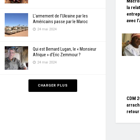
Macron
la rela
entrep
L’armement de l’Ukraine par les
avec l
Américains passe par le Maroc
24 mai 2024
Qui est Bernard Lugan, le « Monsieur
Afrique » d’Eric Zemmour ?
24 mai 2024
CHARGER PLUS
CDM 20
arrach
retour