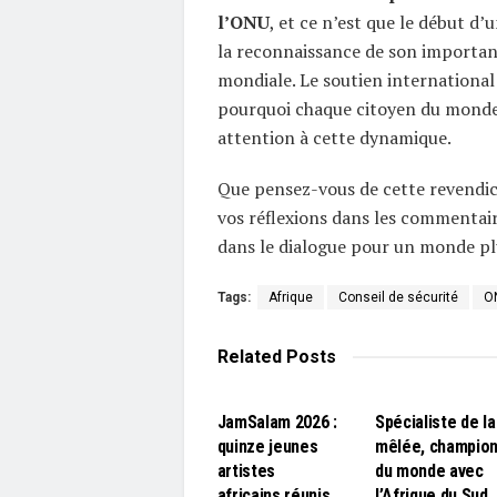
l’ONU
, et ce n’est que le début d
la reconnaissance de son importan
mondiale. Le soutien international 
pourquoi chaque citoyen du monde
attention à cette dynamique.
Que pensez-vous de cette revendic
vos réflexions dans les commentai
dans le dialogue pour un monde pl
Tags:
Afrique
Conseil de sécurité
O
Related
Posts
L'EDITO
L'EDITO
JamSalam 2026 :
Spécialiste de la
quinze jeunes
mêlée, champio
artistes
du monde avec
africains réunis
l’Afrique du Sud