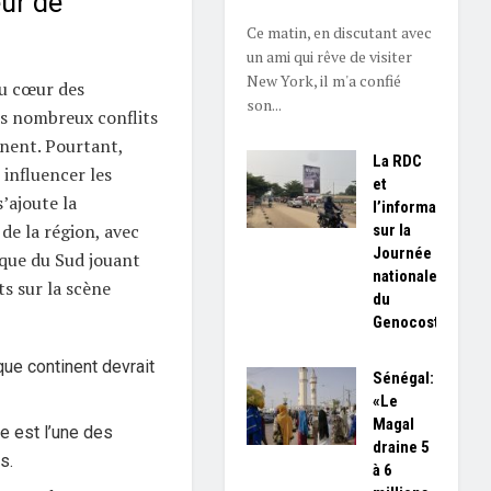
ur de
Ce matin, en discutant avec
un ami qui rêve de visiter
New York, il m'a confié
au cœur des
son...
es nombreux conflits
inent. Pourtant,
La RDC
 influencer les
et
s’ajoute la
l’information
e la région, avec
sur la
Journée
ique du Sud jouant
nationale
s sur la scène
du
Genocost
ue continent devrait
Sénégal:
«Le
Magal
e est l’une des
draine 5
s.
à 6