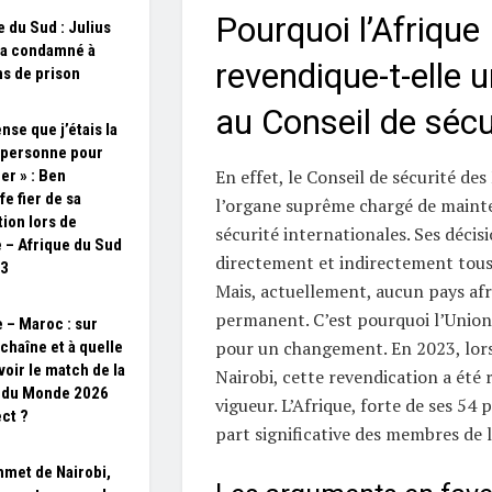
Pourquoi l’Afrique
e du Sud : Julius
a condamné à
revendique-t-elle 
ns de prison
au Conseil de sécu
nse que j’étais la
 personne pour
En effet, le Conseil de sécurité des
rer » : Ben
fe fier de sa
l’organe suprême chargé de mainten
tion lors de
sécurité internationales. Ses décis
 – Afrique du Sud
directement et indirectement tous
23
Mais, actuellement, aucun pays afri
permanent. C’est pourquoi l’Union 
 – Maroc : sur
pour un changement. En 2023, lors
 chaîne et à quelle
voir le match de la
Nairobi, cette revendication a été 
 du Monde 2026
vigueur. L’Afrique, forte de ses 54
ect ?
part significative des membres de
met de Nairobi,