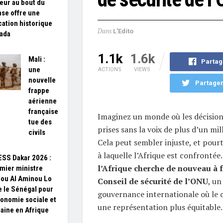
teur au bout du
se offre une
ication historique
Dans
L'Edito
ada
1.1k
1.6k
Mali :
Partag
une
ACTIONS
VIEWS
nouvelle
Partager
frappe
aérienne
française
Imaginez un monde où les décision
tue des
prises sans la voix de plus d’un mi
civils
Cela peut sembler injuste, et pourta
à laquelle l’Afrique est confrontée
SS Dakar 2026 :
l’Afrique cherche de nouveau à f
mier ministre
ou Al Aminou Lo
Conseil de sécurité de l’ONU
, un
 le Sénégal pour
gouvernance internationale où le 
onomie sociale et
une représentation plus équitable.
aine en Afrique