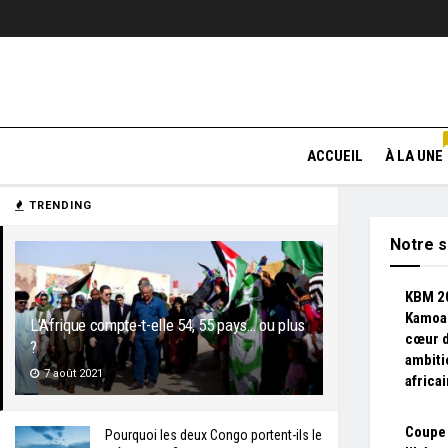
ACCUEIL
À LA UNE
TRENDING
Notre s
KBM 20
Kamoa 
L’Afrique compte-t-elle 54, 55 pays… ou plus
cœur 
?
ambiti
7 août 2021
africa
Coupe 
Pourquoi les deux Congo portent-ils le