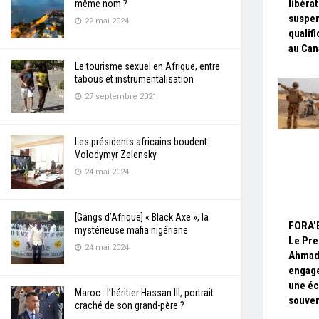
libéra
même nom ?
suspen
22 mai 2024
qualif
au Can
Le tourisme sexuel en Afrique, entre
tabous et instrumentalisation
27 septembre 2021
Les présidents africains boudent
Volodymyr Zelensky
24 mai 2024
[Gangs d’Afrique] « Black Axe », la
FORA'E
mystérieuse mafia nigériane
Le Pre
24 mai 2024
Ahmad
engage
une éc
Maroc : l’héritier Hassan III, portrait
souver
craché de son grand-père ?