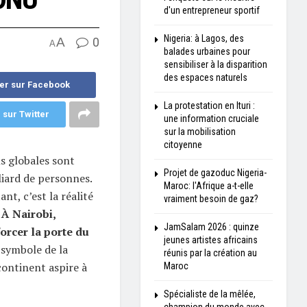
d'un entrepreneur sportif
Nigeria: à Lagos, des
A
0
A
balades urbaines pour
sensibiliser à la disparition
des espaces naturels
er sur Facebook
La protestation en Ituri :
 sur Twitter
une information cruciale
sur la mobilisation
citoyenne
s globales sont
Projet de gazoduc Nigeria-
lliard de personnes.
Maroc: l'Afrique a-t-elle
nt, c’est la réalité
vraiment besoin de gaz?
.
À Nairobi,
JamSalam 2026 : quinze
orcer la porte du
jeunes artistes africains
 symbole de la
réunis par la création au
continent aspire à
Maroc
Spécialiste de la mêlée,