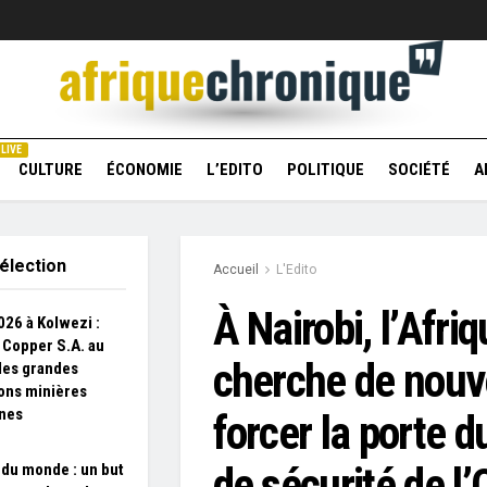
LIVE
CULTURE
ÉCONOMIE
L’EDITO
POLITIQUE
SOCIÉTÉ
A
élection
Accueil
L'Edito
À Nairobi, l’Afri
26 à Kolwezi :
Copper S.A. au
cherche de nouv
des grandes
ons minières
ines
forcer la porte d
de sécurité de l
du monde : un but