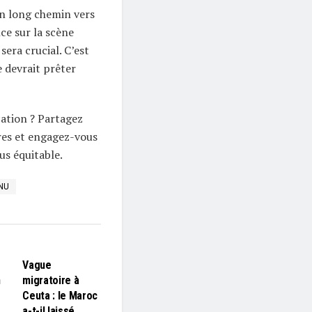
’un long chemin vers
ce sur la scène
sera crucial. C’est
 devrait prêter
ation ? Partagez
res et engagez-vous
us équitable.
NU
L'EDITO
Vague
n
migratoire à
Ceuta : le Maroc
…
a-t-il laissé