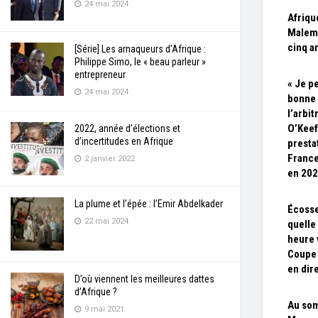
24 mai 2024
Afriqu
Malem
cinq a
[Série] Les arnaqueurs d’Afrique :
Philippe Simo, le « beau parleur »
entrepreneur
« Je pe
24 mai 2024
bonne
l’arbit
O’Keef
2022, année d’élections et
d’incertitudes en Afrique
presta
France
2 janvier 2022
en 20
La plume et l’épée : l’Emir Abdelkader
Écosse
22 mai 2024
quelle
heure 
Coupe
en dir
D’où viennent les meilleures dattes
d’Afrique ?
Au som
9 mai 2021