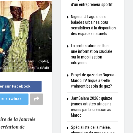
d'un entrepreneur sportif
Nigeria: à Lagos, des
balades urbaines pour
sensibiliser à la disparition
des espaces naturels
La protestation en Ituri :
une information cruciale
sur la mobilisation
Gamal Abdel Nasser (Egypte),
citoyenne
(Guinée), Modibo Keïta (Mali)
Projet de gazoduc Nigeria-
Maroc: l'Afrique a-t-elle
vraiment besoin de gaz?
er sur Facebook
JamSalam 2026 : quinze
 sur Twitter
jeunes artistes africains
réunis par la création au
Maroc
ire de la Journée
 création de
Spécialiste de la mêlée,