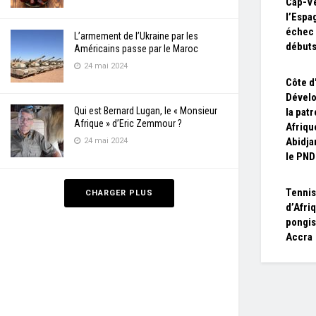
Cap-Ve
l’Espa
échec 
L’armement de l’Ukraine par les
débuts
Américains passe par le Maroc
24 mai 2024
Côte d'
Dévelo
Qui est Bernard Lugan, le « Monsieur
la pat
Afrique » d’Eric Zemmour ?
Afriqu
Abidja
24 mai 2024
le PN
Tennis
CHARGER PLUS
d’Afri
pongis
Accra