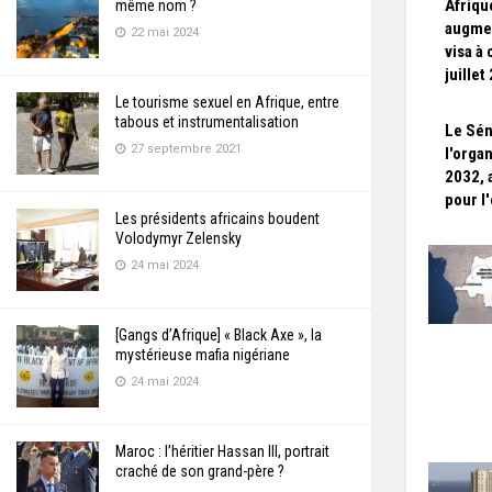
Afriqu
même nom ?
augmen
22 mai 2024
visa à
juillet
Le tourisme sexuel en Afrique, entre
tabous et instrumentalisation
Le Sén
27 septembre 2021
l'orga
2032, 
pour l
Les présidents africains boudent
Volodymyr Zelensky
24 mai 2024
[Gangs d’Afrique] « Black Axe », la
mystérieuse mafia nigériane
24 mai 2024
Maroc : l’héritier Hassan III, portrait
craché de son grand-père ?