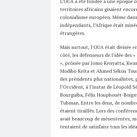
L’OUA a été fondée à une époque 
territoires africains gisaient encor
colonialisme européen. Même dans
indépendants, l’Afrique était miné
étrangères.
Mais surtout, l’OUA était divisée e
côté, les défenseurs de l’idée des «
», prônée par Jomo Kenyatta, Kw
Modibo Keïta et Ahmed Sékou Touré
des présidents plus nationalistes, 
l’Occident, à l’instar de Léopold 
Bourguiba, Félix Houphouët-Boigny
Tubman. Entre les deux, de nombre
étaient tiraillés. Lors des conférenc
avait beaucoup de mésententes, mê
tentaient de satisfaire tous les idé