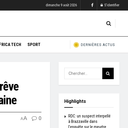
dimanche 9 août 2026
S'identifier
FRICA TECH
SPORT
DERNIÈRES ACTUS
 rêve
aine
Highlights
RDC: un suspect interpellé
A
0
A
à Brazzaville dans
l’enquête sur le meurtre