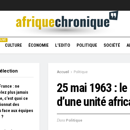
LIVE
CULTURE
ÉCONOMIE
L’EDITO
POLITIQUE
SOCIÉTÉ
A
élection
Accueil
Politique
25 mai 1963 : le
France : ne
lez plus jamais
d’une unité afric
e, c’est quoi ce
ionnat des
s face aux équipes
 ?
Dans
Politique