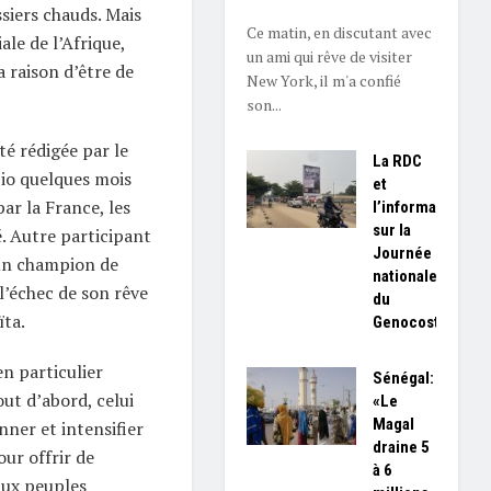
ssiers chauds. Mais
Ce matin, en discutant avec
ale de l’Afrique,
un ami qui rêve de visiter
a raison d’être de
New York, il m'a confié
son...
té rédigée par le
La RDC
io quelques mois
et
r la France, les
l’information
sur la
. Autre participant
Journée
 un champion de
nationale
 l’échec de son rêve
du
ïta.
Genocost
en particulier
Sénégal:
ut d’abord, celui
«Le
Magal
nner et intensifier
draine 5
our offrir de
à 6
aux peuples