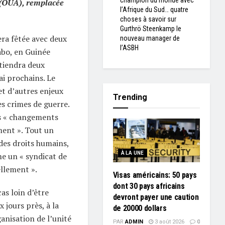
champion du monde avec
e (OUA), remplacée
l’Afrique du Sud… quatre
choses à savoir sur
Gurthrö Steenkamp le
era fêtée avec deux
nouveau manager de
l’ASBH
abo, en Guinée
 tiendra deux
ai prochains. Le
t d’autres enjeux
Trending
es crimes de guerre.
es « changements
ent ». Tout un
es droits humains,
À LA UNE
e un « syndicat de
llement ».
Visas américains: 50 pays
dont 30 pays africains
s loin d’être
devront payer une caution
x jours près, à la
de 20000 dollars
ganisation de l’unité
PAR
ADMIN
3 août 2026
0