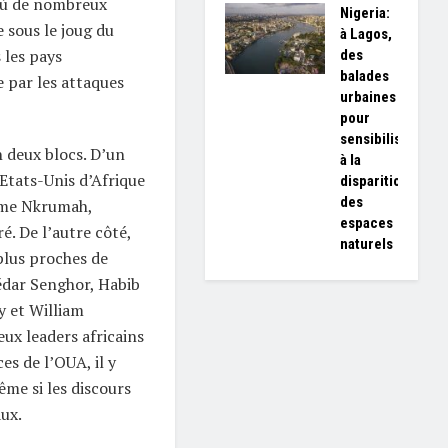
où de nombreux
Nigeria:
e sous le joug du
à Lagos,
 les pays
des
balades
e par les attaques
urbaines
pour
sensibiliser
n deux blocs. D’un
à la
 Etats-Unis d’Afrique
disparition
des
ame Nkrumah,
espaces
. De l’autre côté,
naturels
plus proches de
Sédar Senghor, Habib
 et William
ux leaders africains
es de l’OUA, il y
me si les discours
aux.