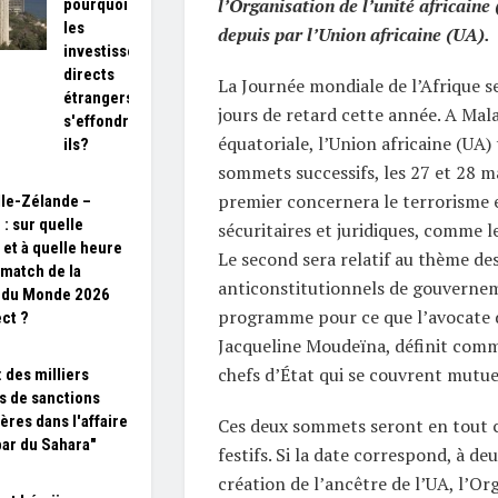
l’Organisation de l’unité africain
pourquoi
les
depuis par l’Union africaine (UA).
investissements
directs
La Journée mondiale de l’Afrique s
étrangers
jours de retard cette année. A Mal
s'effondrent-
équatoriale, l’Union africaine (UA)
ils?
sommets successifs, les 27 et 28 m
premier concernera le terrorisme e
le-Zélande –
 : sur quelle
sécuritaires et juridiques, comme l
 et à quelle heure
Le second sera relatif au thème d
 match de la
anticonstitutionnels de gouvernem
 du Monde 2026
programme pour ce que l’avocate d
ect ?
Jacqueline Moudeïna, définit comm
chefs d’État qui se couvrent mutue
 des milliers
s de sanctions
ères dans l'affaire
Ces deux sommets seront en tout ca
ar du Sahara"
festifs. Si la date correspond, à deu
création de l’ancêtre de l’UA, l’Or