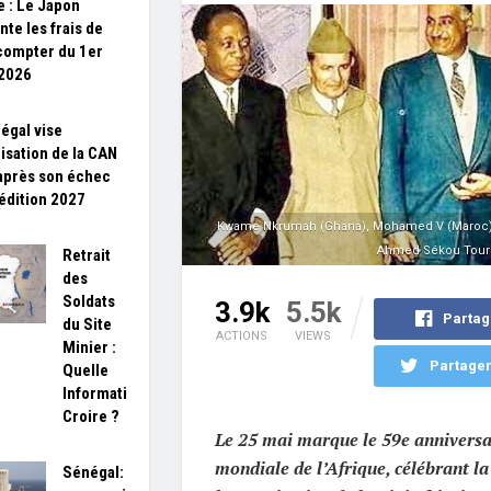
e : Le Japon
te les frais de
 compter du 1er
 2026
égal vise
nisation de la CAN
après son échec
'édition 2027
Kwame Nkrumah (Ghana), Mohamed V (Maroc), 
Ahmed Sékou Touré 
Retrait
des
Soldats
3.9k
5.5k
Partag
du Site
ACTIONS
VIEWS
Minier :
Partager
Quelle
Information
Croire ?
Le 25 mai marque le 59e anniversa
mondiale de l’Afrique, célébrant la
Sénégal: