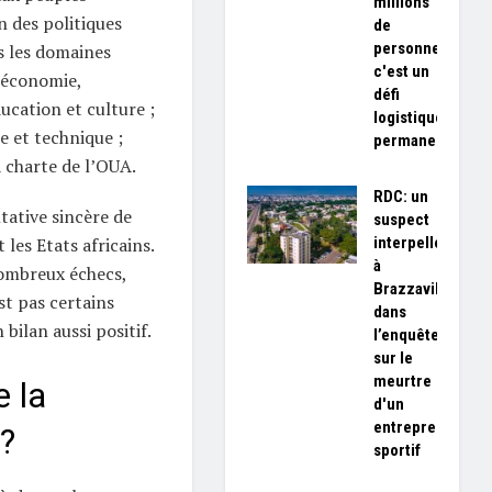
millions
n des politiques
de
personnes,
s les domaines
c'est un
; économie,
défi
cation et culture ;
logistique
e et technique ;
permanent»
a charte de l’OUA.
RDC: un
tative sincère de
suspect
interpellé
les Etats africains.
à
nombreux échecs,
Brazzaville
est pas certains
dans
bilan aussi positif.
l’enquête
sur le
meurtre
e la
d'un
entrepreneur
 ?
sportif