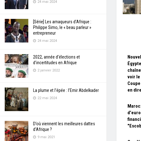
24 mai 2024
[Série] Les arnaqueurs d’Afrique :
Philippe Simo, le « beau parleur »
entrepreneur
24 mai 2024
Nouvel
2022, année d’élections et
d’incertitudes en Afrique
Égypte
chaîne
2 janvier 2022
voir le
Coupe
en dir
La plume et l’épée : l’Emir Abdelkader
22 mai 2024
Maroc:
d'euro
financi
D’où viennent les meilleures dattes
"Escob
d’Afrique ?
9 mai 2021