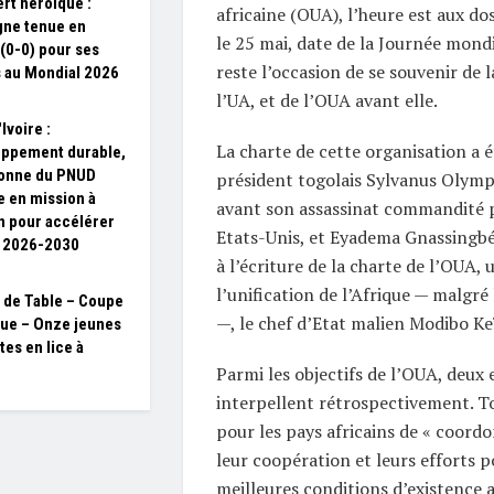
rt héroïque :
africaine (OUA), l’heure est aux do
gne tenue en
le 25 mai, date de la Journée mondi
(0-0) pour ses
reste l’occasion de se souvenir de l
 au Mondial 2026
l’UA, et de l’OUA avant elle.
Ivoire :
La charte de cette organisation a é
ppement durable,
ronne du PNUD
président togolais Sylvanus Olymp
e en mission à
avant son assassinat commandité pa
n pour accélérer
Etats-Unis, et Eyadema Gnassingbé
D 2026-2030
à l’écriture de la charte de l’OUA,
l’unification de l’Afrique — malgré
 de Table – Coupe
—, le chef d’Etat malien Modibo Ke
que – Onze jeunes
tes en lice à
Parmi les objectifs de l’OUA, deux 
interpellent rétrospectivement. To
pour les pays africains de « coordo
leur coopération et leurs efforts p
meilleures conditions d’existence 