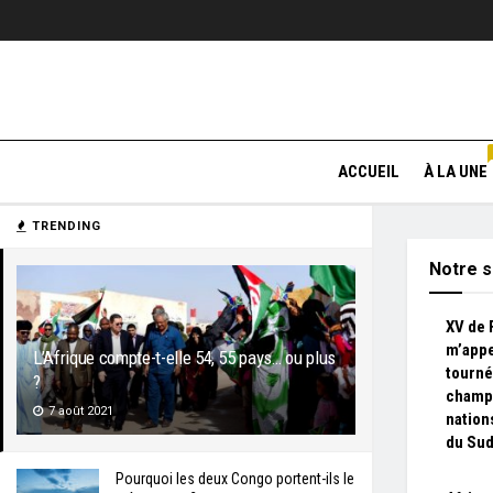
ACCUEIL
À LA UNE
TRENDING
Notre s
XV de 
m’appe
L’Afrique compte-t-elle 54, 55 pays… ou plus
tourné
?
champ
7 août 2021
nation
du Sud
Pourquoi les deux Congo portent-ils le