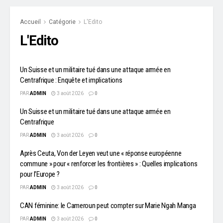
Accueil
Catégorie
L'Edito
L'Edito
Un Suisse et un militaire tué dans une attaque armée en
Centrafrique : Enquête et implications
PAR
ADMIN
3 août 2026
0
Un Suisse et un militaire tué dans une attaque armée en
Centrafrique
PAR
ADMIN
3 août 2026
0
Après Ceuta, Von der Leyen veut une « réponse européenne
commune » pour « renforcer les frontières » : Quelles implications
pour l’Europe ?
PAR
ADMIN
3 août 2026
0
CAN féminine: le Cameroun peut compter sur Marie Ngah Manga
PAR
ADMIN
3 août 2026
0