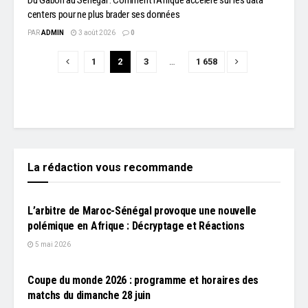
Du Gabon au Sénégal : Comment l'Afrique accélère sur les data
centers pour ne plus brader ses données
PAR
ADMIN
3 août 2026
0
1
2
3
…
1 658
La rédaction vous recommande
L'EDITO
L’arbitre de Maroc-Sénégal provoque une nouvelle
polémique en Afrique : Décryptage et Réactions
5 mai 2026
L'EDITO
Coupe du monde 2026 : programme et horaires des
matchs du dimanche 28 juin