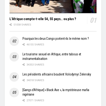
L’Afrique compte-t-elle 54, 55 pays… ou plus ?
51058 SHARES
Pourquoi les deux Congo portent-ils le même nom ?
46155 SHARES
Le tourisme sexuel en Afrique, entre tabous et
instrumentalisation
34353 SHARES
Les présidents africains boudent Volodymyr Zelensky
34018 SHARES
[Gangs d’Afrique] « Black Axe », la mystérieuse mafia
nigériane
27071 SHARES