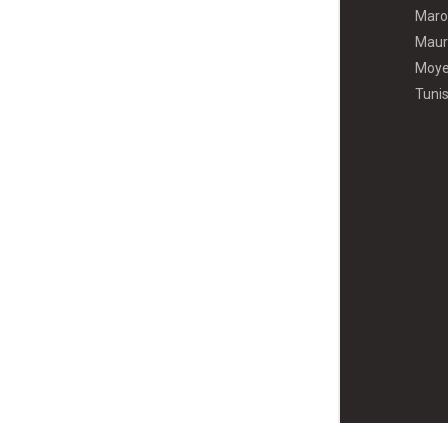
Maro
Maur
Moye
Tunis