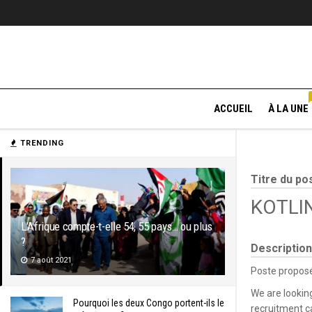
ACCUEIL
À LA UNE
TRENDING
Titre du po
KOTLIN
L’Afrique compte-t-elle 54, 55 pays… ou plus
?
Description
7 août 2021
Poste proposé
We are lookin
Pourquoi les deux Congo portent-ils le
recruitment 