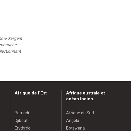
omme d'argent
'embauche.
sélectionnant
Afrique de l’Est
Afrique australe et
océan Indien
Burundi
Afrique du Sud
Djibouti
Angola
Érythrée
Botswana