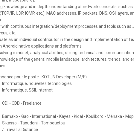
hift, Mesosphere).
g knowledge and in depth understanding of network concepts, such as 
(TCP/IP, UDP, ICMP, etc.), MAC addresses, IP packets, DNS, OSI layers, a
.
ty with continuous integration/deployment processes and tools such as 
xus, etc.
pate as an individual contributor in the design and implementation of f
n Android native applications and platforms.
lving mindset, analytical abilities, strong technical and communication s
nowledge of the general mobile landscape, architectures, trends, and 
ies.
'annonce pour le poste : KOTLIN Developer (M/F)
Informatique, nouvelles technologies
Informatique, SSII, Internet
CDI - CDD - Freelance
Bamako - Gao - International - Kayes - Kidal - Koulikoro - Ménaka - Mopt
Sikasso - Taoudeni - Tombouctou
/ Travail à Distance