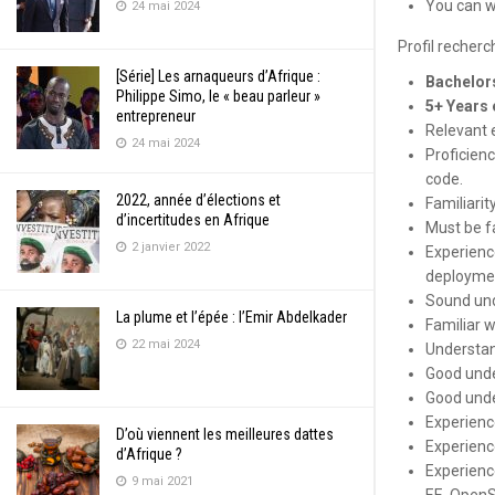
You can w
24 mai 2024
Profil recherc
[Série] Les arnaqueurs d’Afrique :
Bachelors
Philippe Simo, le « beau parleur »
5+ Years 
entrepreneur
Relevant 
24 mai 2024
Proficienc
code.
2022, année d’élections et
Familiarit
d’incertitudes en Afrique
Must be f
2 janvier 2022
Experienc
deploymen
Sound und
La plume et l’épée : l’Emir Abdelkader
Familiar 
22 mai 2024
Understand
Good unde
Good und
Experience
D’où viennent les meilleures dattes
Experienc
d’Afrique ?
Experience
9 mai 2021