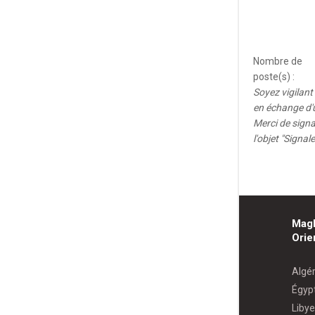
Nombre de
poste(s) :
Soyez vigilan
en échange d'u
Merci de signa
l'objet "Signa
Mag
Orie
Algér
Égyp
Libye