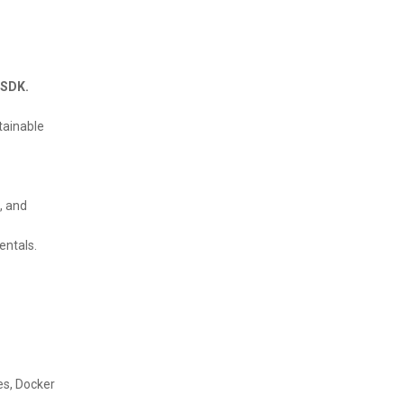
 SDK.
tainable
, and
entals.
es, Docker