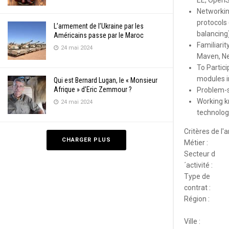
EE, OpenS
Networkin
protocols 
L’armement de l’Ukraine par les
balancing)
Américains passe par le Maroc
Familiari
24 mai 2024
Maven, Ne
To Partici
modules i
Qui est Bernard Lugan, le « Monsieur
Afrique » d’Eric Zemmour ?
Problem-so
Working k
24 mai 2024
technolog
Critères de l
CHARGER PLUS
Métier :
Secteur d
´activité :
Type de
contrat :
Région :
Ville :