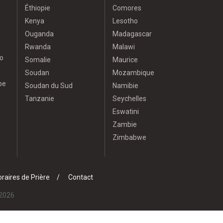
Éthiopie
Comores
Kenya
Lesotho
Ouganda
Madagascar
Rwanda
Malawi
o
Somalie
Maurice
Soudan
Mozambique
pe
Soudan du Sud
Namibie
Tanzanie
Seychelles
Eswatini
Zambie
Zimbabwe
raires de Prière
Contact
 2026