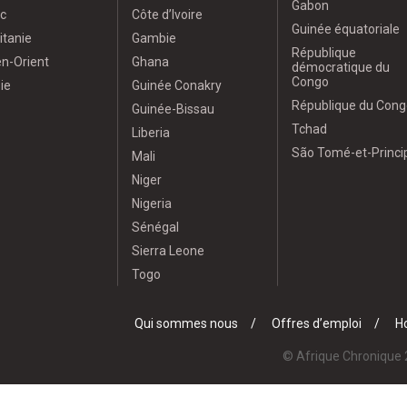
Gabon
c
Côte d’Ivoire
Guinée équatoriale
itanie
Gambie
République
n-Orient
Ghana
démocratique du
Congo
ie
Guinée Conakry
République du Cong
Guinée-Bissau
Tchad
Liberia
São Tomé-et-Princi
Mali
Niger
Nigeria
Sénégal
Sierra Leone
Togo
Qui sommes nous
Offres d’emploi
Ho
© Afrique Chronique