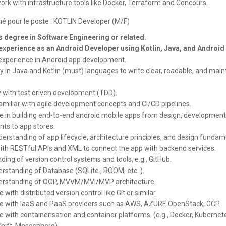
ork with infrastructure tools like Docker, Terraform and Concours.
hé pour le poste : KOTLIN Developer (M/F)
 degree in Software Engineering or related.
experience as an Android Developer using Kotlin, Java, and Android
experience in Android app development.
y in Java and Kotlin (must) languages to write clear, readable, and main
y with test driven development (TDD).
amiliar with agile development concepts and CI/CD pipelines.
e in building end-to-end android mobile apps from design, development
ts to app stores.
erstanding of app lifecycle, architecture principles, and design fundam
with RESTful APIs and XML to connect the app with backend services.
ing of version control systems and tools, e.g., GitHub.
rstanding of Database (SQLite , ROOM, etc. ).
erstanding of OOP, MVVM/MVI/MVP architecture.
 with distributed version control like Git or similar.
e with IaaS and PaaS providers such as AWS, AZURE OpenStack, GCP.
 with containerisation and container platforms. (e.g., Docker, Kubernet