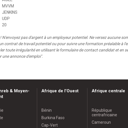
MVVM
JENKINS
UDP
20
t ! N'envoyez pas d'argent à un employeur potentiel. Ne versez aucune s
n contrat de travail potentiel ou pour suivre une formation préalable à l
ler toute irrégularité en utilisant le formulaire de contact candidat et en 
ler une annonce d'emploi".
hreb & Moyen-
Afrique de l’Ouest
Afrique centrale
nt
ie
Bénin
République
centrafricaine
te
Burkina Faso
Cameroun
Cap-Vert