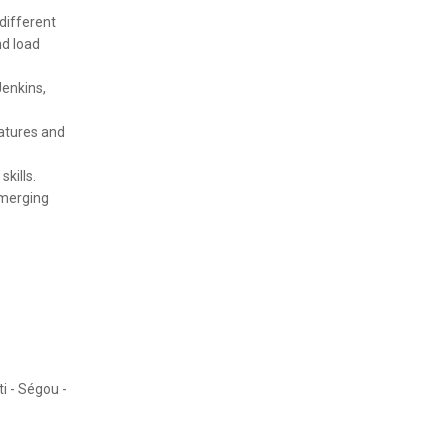
different
nd load
Jenkins,
eatures and
kills.
emerging
i - Ségou -