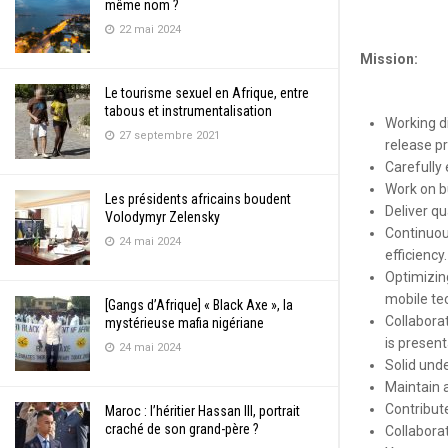
même nom ?
22 mai 2024
Mission:
Le tourisme sexuel en Afrique, entre
tabous et instrumentalisation
Working d
27 septembre 2021
release p
Carefully 
Work on b
Les présidents africains boudent
Deliver qu
Volodymyr Zelensky
Continuou
24 mai 2024
efficiency.
Optimizin
mobile te
[Gangs d’Afrique] « Black Axe », la
Collabora
mystérieuse mafia nigériane
is present
24 mai 2024
Solid unde
Maintain a
Contribute
Maroc : l’héritier Hassan III, portrait
craché de son grand-père ?
Collabora