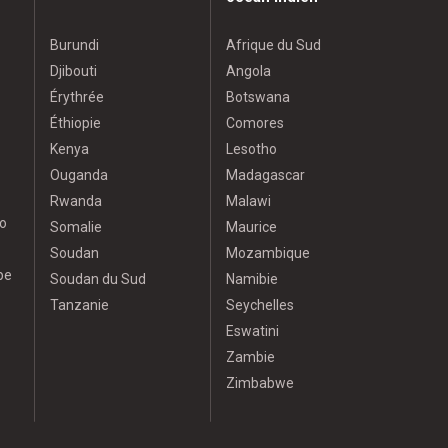
Burundi
Afrique du Sud
Djibouti
Angola
Érythrée
Botswana
Éthiopie
Comores
Kenya
Lesotho
Ouganda
Madagascar
Rwanda
Malawi
o
Somalie
Maurice
Soudan
Mozambique
pe
Soudan du Sud
Namibie
Tanzanie
Seychelles
Eswatini
Zambie
Zimbabwe