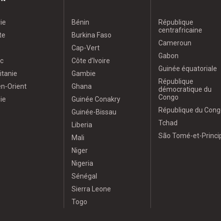
ie
Bénin
République
centrafricaine
te
Burkina Faso
Cameroun
Cap-Vert
Gabon
c
Côte d’Ivoire
Guinée équatoriale
itanie
Gambie
République
n-Orient
Ghana
démocratique du
Congo
ie
Guinée Conakry
République du Cong
Guinée-Bissau
Tchad
Liberia
São Tomé-et-Princi
Mali
Niger
Nigeria
Sénégal
Sierra Leone
Togo