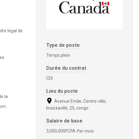
dre légal de
Type de poste
Temps plein
ise
Durée du contrat
CDI
Lieu du poste
de la
Avenue Emile, Centre-ville,
com
brazzaville, 25, congo
Salaire de base
3,000,000FCFA
Par mois