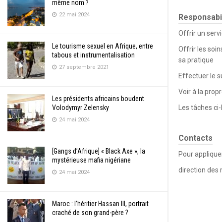
même nom ?
22 mai 2024
Responsabi
Offrir un serv
Le tourisme sexuel en Afrique, entre
Offrir les soi
tabous et instrumentalisation
sa pratique
27 septembre 2021
Effectuer le s
Voir à la pro
Les présidents africains boudent
Volodymyr Zelensky
Les tâches ci-
24 mai 2024
Contacts
[Gangs d’Afrique] « Black Axe », la
Pour appliquer
mystérieuse mafia nigériane
direction de
24 mai 2024
Maroc : l’héritier Hassan III, portrait
craché de son grand-père ?