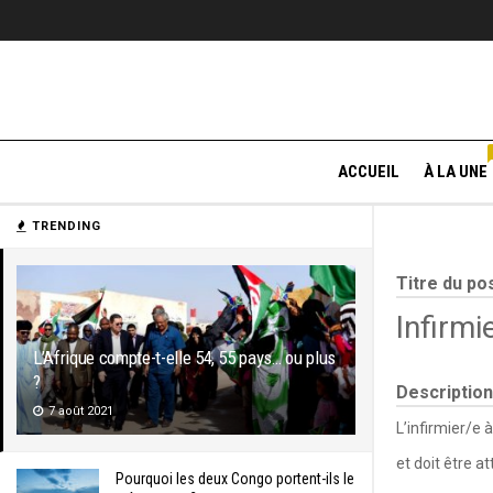
ACCUEIL
À LA UNE
TRENDING
Titre du po
Infirmi
L’Afrique compte-t-elle 54, 55 pays… ou plus
?
Description
7 août 2021
L’infirmier/e 
et doit être a
Pourquoi les deux Congo portent-ils le