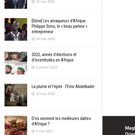
24 mai 2024
[Série] Les arnaqueurs d’Afrique :
Philippe Simo, le « beau parleur »
entrepreneur
24 mai 2024
2022, année d’élections et
d’incertitudes en Afrique
2 janvier 2022
La plume et l’épée : l’Emir Abdelkader
22 mai 2024
D’où viennent les meilleures dattes
d’Afrique ?
Mag
9 mai 2021
Orie