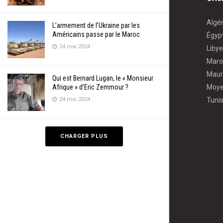
Algér
L’armement de l’Ukraine par les
Américains passe par le Maroc
Égyp
24 mai 2024
Libye
Maro
Maur
Qui est Bernard Lugan, le « Monsieur
Afrique » d’Eric Zemmour ?
Moye
24 mai 2024
Tunis
CHARGER PLUS