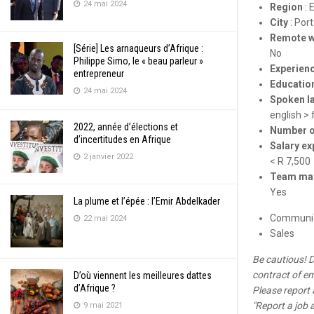
24 mai 2024
Region
:
City
:
Port
Remote 
[Série] Les arnaqueurs d’Afrique :
No
Philippe Simo, le « beau parleur »
Experienc
entrepreneur
Education
24 mai 2024
Spoken l
english > 
2022, année d’élections et
Number o
d’incertitudes en Afrique
Salary ex
2 janvier 2022
< R 7,500
Team ma
Yes
La plume et l’épée : l’Emir Abdelkader
Communic
22 mai 2024
Sales
Be cautious! D
contract of e
D’où viennent les meilleures dattes
d’Afrique ?
Please report 
"Report a job 
9 mai 2021