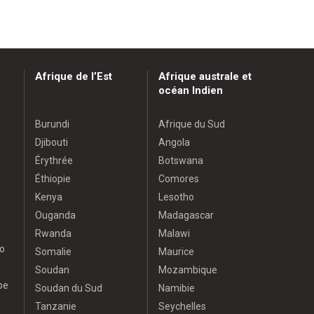
Afrique de l’Est
Afrique australe et
océan Indien
Burundi
Afrique du Sud
Djibouti
Angola
Érythrée
Botswana
Éthiopie
Comores
Kenya
Lesotho
Ouganda
Madagascar
Rwanda
Malawi
o
Somalie
Maurice
Soudan
Mozambique
pe
Soudan du Sud
Namibie
Tanzanie
Seychelles