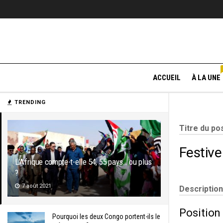
ACCUEIL
À LA UNE
TRENDING
Titre du po
Festive
L’Afrique compte-t-elle 54, 55 pays… ou plus
?
7 août 2021
Description
Position 
Pourquoi les deux Congo portent-ils le