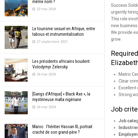
même nom ?
Success Soldie
22 mai 2024
urgently hirin
This role invo
new business
Le tourisme sexuel en Afrique, entre
We provide ext
tabous et instrumentalisation
grow.
27 septembre 2021
Required 
Les présidents africains boudent
Elizabet
Volodymyr Zelensky
Matric Cer
24 mai 2024
Clear cri
Excellent
[Gangs d’Afrique] « Black Axe », la
Strong wo
mystérieuse mafia nigériane
24 mai 2024
Job crite
Job cate
Maroc : l’héritier Hassan III, portrait
Industrie
craché de son grand-père ?
Employme