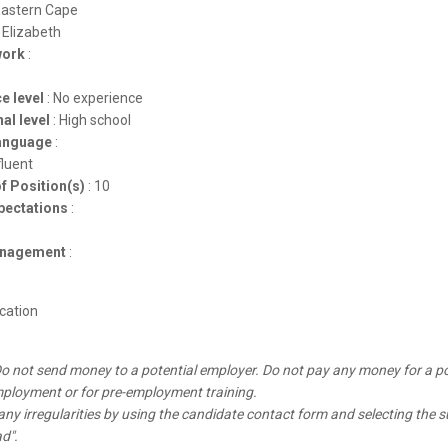
Eastern Cape
 Elizabeth
work
:
e level
:
No experience
al level
:
High school
anguage
:
fluent
f Position(s)
:
10
pectations
:
nagement
:
ation
o not send money to a potential employer. Do not pay any money for a po
mployment or for pre-employment training.
any irregularities by using the candidate contact form and selecting the s
ad".