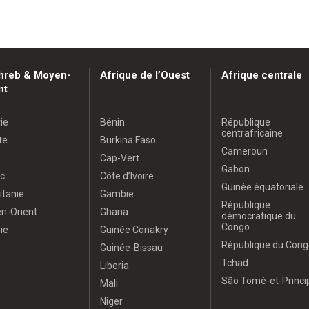
hreb & Moyen-
Afrique de l’Ouest
Afrique centrale
nt
ie
Bénin
République
centrafricaine
te
Burkina Faso
Cameroun
Cap-Vert
Gabon
c
Côte d’Ivoire
Guinée équatoriale
itanie
Gambie
République
n-Orient
Ghana
démocratique du
Congo
ie
Guinée Conakry
République du Cong
Guinée-Bissau
Tchad
Liberia
São Tomé-et-Princi
Mali
Niger