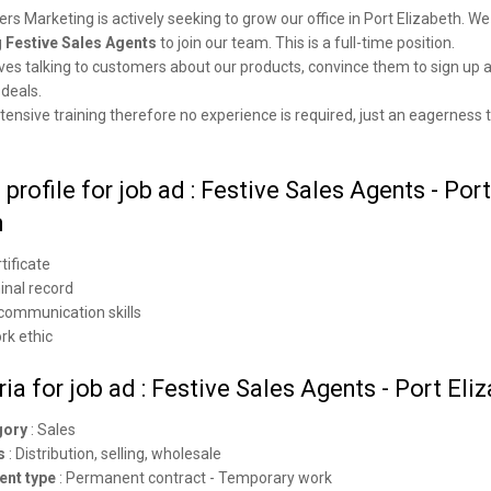
rs Marketing is actively seeking to grow our office in Port Elizabeth. We
g
Festive Sales Agents
to join our team. This is a full-time position.
lves talking to customers about our products, convince them to sign up 
 deals.
ensive training therefore no experience is required, just an eagerness 
profile for job ad : Festive Sales Agents - Port
h
tificate
minal record
 communication skills
rk ethic
ria for job ad : Festive Sales Agents - Port Eli
gory
:
Sales
s
:
Distribution, selling, wholesale
nt type
:
Permanent contract - Temporary work