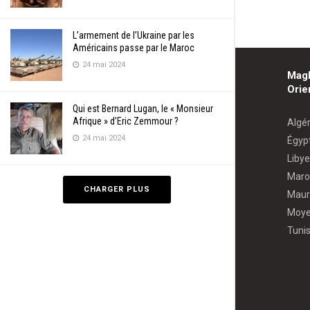
L’armement de l’Ukraine par les
Américains passe par le Maroc
24 mai 2024
Mag
Orie
Qui est Bernard Lugan, le « Monsieur
Afrique » d’Eric Zemmour ?
Algér
24 mai 2024
Égyp
Libye
Maro
CHARGER PLUS
Maur
Moye
Tunis