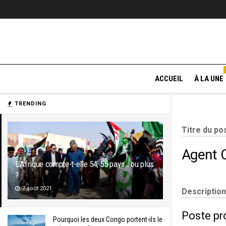
ACCUEIL
À LA UNE
TRENDING
Titre du po
Agent 
L’Afrique compte-t-elle 54, 55 pays… ou plus
?
7 août 2021
Description
Poste pr
Pourquoi les deux Congo portent-ils le