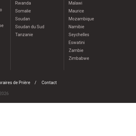
Rwanda
Malawi
o
Somalie
Maurice
Soudan
Mozambique
pe
Soudan du Sud
Namibie
Tanzanie
Seychelles
Eswatini
Zambie
Zimbabwe
raires de Prière
Contact
 2026