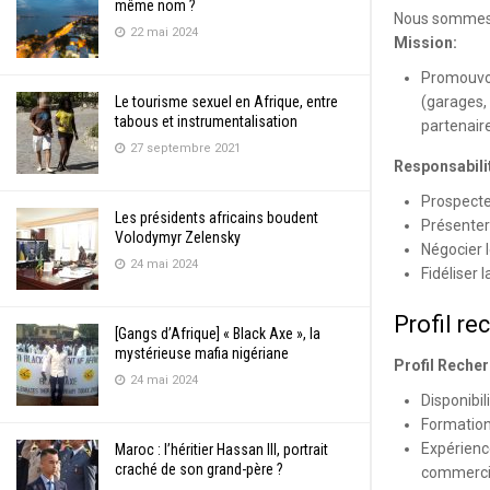
même nom ?
Nous sommes 
22 mai 2024
Mission:
Promouvoir
(garages, 
Le tourisme sexuel en Afrique, entre
tabous et instrumentalisation
partenaire
27 septembre 2021
Responsabili
Prospecte
Les présidents africains boudent
Présenter
Volodymyr Zelensky
Négocier l
24 mai 2024
Fidéliser 
Profil r
[Gangs d’Afrique] « Black Axe », la
mystérieuse mafia nigériane
Profil Recher
24 mai 2024
Disponibil
Formation
Expérienc
Maroc : l’héritier Hassan III, portrait
craché de son grand-père ?
commercia