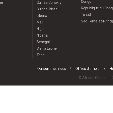
Congo
ie
Guinée Conakry
République du Cong
Guinée-Bissau
Tchad
Liberia
São Tomé-et-Princi
Mali
Niger
Nigeria
Sénégal
Sierra Leone
Togo
Qui sommes nous
Offres d’emploi
Ho
© Afrique Chronique