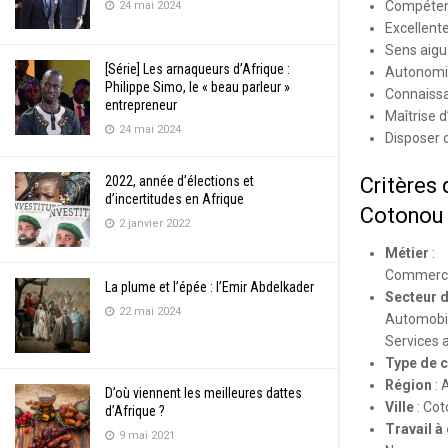
Compétenc
24 mai 2024
Excellent
Sens aigu 
[Série] Les arnaqueurs d’Afrique :
Autonomie,
Philippe Simo, le « beau parleur »
Connaissa
entrepreneur
Maîtrise d
24 mai 2024
Disposer 
2022, année d’élections et
Critères 
d’incertitudes en Afrique
Cotonou
2 janvier 2022
Métier
:
Commercia
La plume et l’épée : l’Emir Abdelkader
Secteur d
22 mai 2024
Automobil
Services 
Type de c
Région
:
A
D’où viennent les meilleures dattes
Ville
:
Cot
d’Afrique ?
Travail à
9 mai 2021