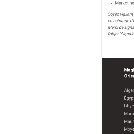
Marketin
Soyez vigilan
en échange d'u
Merci de signa
l'objet "Signa
Mag
Orie
Algér
Égyp
Libye
Maro
Maur
Moye