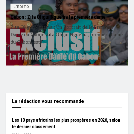
L'EDITO
Gabon : Zita Oligui Nguema la première dame
Zita Oligui Nguema : Un Portrait de la Première
Dame du Gabon Zita Oligui Nguema, première dame
du Gabon, est...
PAR
ALESSIA LEFÉBURE
8 novembre 2024
La rédaction vous recommande
L'EDITO
Les 10 pays africains les plus prospères en 2026, selon
le dernier classement