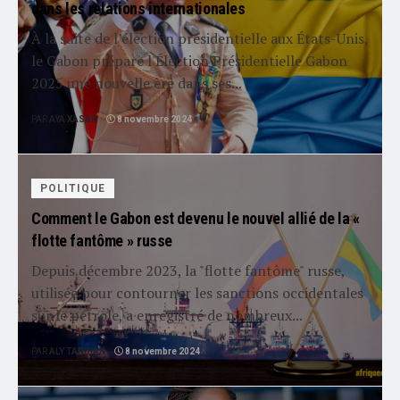
dans les relations internationales
À la suite de l’élection présidentielle aux États-Unis,
le Gabon prépare l'Élection Présidentielle Gabon
2025 une nouvelle ère dans ses...
PAR
AYA XASAN
8 novembre 2024
POLITIQUE
Comment le Gabon est devenu le nouvel allié de la «
flotte fantôme » russe
Depuis décembre 2023, la "flotte fantôme" russe,
utilisée pour contourner les sanctions occidentales
sur le pétrole, a enregistré de nombreux...
PAR
ALY TANDIAN
8 novembre 2024